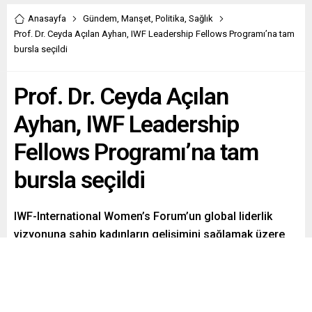
Anasayfa
Gündem
,
Manşet
,
Politika
,
Sağlık
Prof. Dr. Ceyda Açılan Ayhan, IWF Leadership Fellows Programı’na tam
bursla seçildi
Prof. Dr. Ceyda Açılan
Ayhan, IWF Leadership
Fellows Programı’na tam
bursla seçildi
IWF-International Women’s Forum’un global liderlik
vizyonuna sahip kadınların gelişimini sağlamak üzere
tasarlanan Global Leadership Fellows Programı 2025–
2026 dönemine, bu yıl Türkiye’den Koç Üniversitesi Tıp
Fakültesi öğretim üyesi Prof. Dr. Ceyda Açılan Ayhan,
değerlendirme süreci sonucunda tam burslu olarak