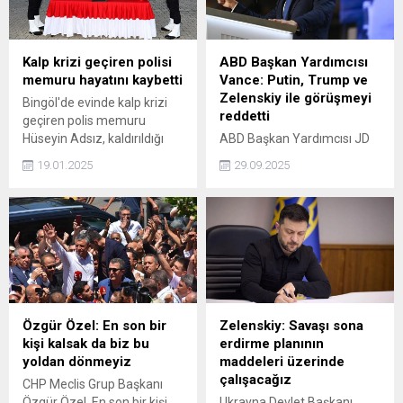
Kalp krizi geçiren polisi
ABD Başkan Yardımcısı
memuru hayatını kaybetti
Vance: Putin, Trump ve
Zelenskiy ile görüşmeyi
Bingöl'de evinde kalp krizi
reddetti
geçiren polis memuru
Hüseyin Adsız, kaldırıldığı
ABD Başkan Yardımcısı JD
hastanede hayatını kaybetti.
Vance, “Rusya Devlet
19.01.2025
29.09.2025
Adsız’ın cenazesi,
Başkanı Vladimir Putin, ABD
düzenlenen törenin
Başkanı Donald Trump ve
ardından memleketi Elazığ'a
Ukrayna Devlet Başkanı
gönderildi.
Volodimir Zelenskiy ile
görüşmeyi reddetti” dedi.
Özgür Özel: En son bir
Zelenskiy: Savaşı sona
kişi kalsak da biz bu
erdirme planının
yoldan dönmeyiz
maddeleri üzerinde
çalışacağız
CHP Meclis Grup Başkanı
Özgür Özel, En son bir kişi
Ukrayna Devlet Başkanı