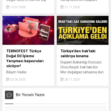
kalsak da biz bu yoldan
Volodimir Zelenskiy, ABD ile
12.07.2026
21.11.2025
dönmeyiz, bu iktidar
birlikte savaşı sona
yürüyüşünü durdurmayız
erdirmeye yönelik planın
dedi.
maddeleri üzerinde
çalışacaklarını söyledi.
TEKNOFEST Türkçe
Türkiye’den Irak’taki
Doğal Dil İşleme
saldırıya kınama
Yarışması başvuruları
Dışişleri Bakanlığı Sözcüsü
sürüyor!
Öncü Keçeli: Irak’taki Kor
Bilişim Vadisi
Mor doğalgaz sahasına dün
yürütücülüğünde,
gece yapılan saldırıyı
02.06.2025
28.11.2025
TEKNOFEST kapsamında
komşumuz Irak’ın istikrarı ve
gerçekleştirilen Türkçe
refahı açısından endişeyle
Doğal Dil İşleme Yarışması
karşılıyoruz. Sivil altyapıya
Bir Yorum Yazın
için başvurular 15
yönelik bu tür eylemleri
Haziran'da sona erecek.
kınıyoruz.