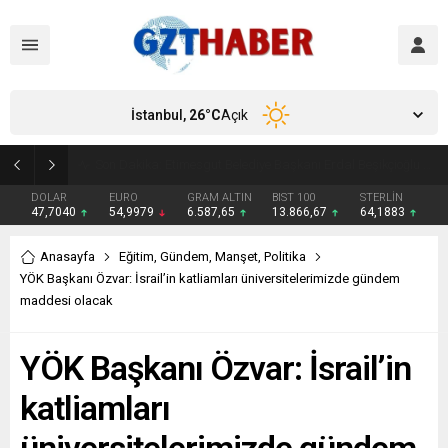
İstanbul,
26
°C
Açık
Son Dakika: Etimesgut Belediye Başkanı Erdal Beşikçioğlu görevden uzaklaştırıldı
DOLAR
EURO
GRAM ALTIN
BIST 100
STERLİN
47,7040
54,9979
6.587,65
13.866,67
64,1883
Anasayfa
Eğitim
,
Gündem
,
Manşet
,
Politika
YÖK Başkanı Özvar: İsrail’in katliamları üniversitelerimizde gündem
maddesi olacak
YÖK Başkanı Özvar: İsrail’in
katliamları