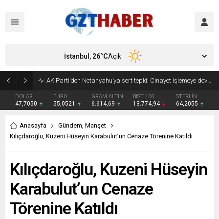
İstanbul,
26
°C
Açık
Son Dakika: Etimesgut Belediye Başkanı Erdal Beşikçioğlu görevden uzaklaştırıldı
DOLAR
EURO
GRAM ALTIN
BIST 100
STERLİN
47,7050
55,0521
6.614,69
13.774,94
64,2055
Anasayfa
Gündem
,
Manşet
Kılıçdaroğlu, Kuzeni Hüseyin Karabulut’un Cenaze Törenine Katıldı
Kılıçdaroğlu, Kuzeni Hüseyin
Karabulut’un Cenaze
Törenine Katıldı