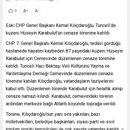
A
A
+
-
0
Eski CHP Genel Başkanı Kemal Kılıçdaroğlu, Tunceli’de
kuzeni Hüseyin Karabulut’un cenaze törenine katıldı.
CHP 7. Genel Başkanı Kemal Kılıçdaroğlu, tedavi gördüğü
hastanede hayatını kaybeden 87 yaşındaki kuzeni Hüseyin
Karabulut için Cemevinde düzenlenen cenaze törenine
katıldı. Tunceli Hacı Bektaşı Veli Kültürünü Yayma ve
Yardımlaşma Derneği Cemevinde düzenlenen cenaze
törenine katılan Kılıçdaroğlu, vatandaşların taziyelerini
kabul etti. Düzenlenen törende Karabulut için helallik alınıp
cenaze namazı kılındı. Karabulut, cemevindeki törenin
ardından merkeze bağlı Atlantı köyünde toprağa verildi.
Törene, Kılıçdaroğlu’nun yanı sıra yakınları, bazı
milletvekilleri, belediye başkanları, siyasi parti ve sivil
toplum örgütü temsilcileri ile çok sayıda vatandaş katıldı. –