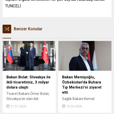
TUNCELİ
Benzer Konular
Bakan Bolat: Slovakya ile
Bakan Memişoğlu,
ikili ticaretimiz, 3 milyar
Özbekistan’da Buhara
dolara ulaştı
Tıp Merkezi’ni ziyaret
etti
Ticaret Bakanı Ömer Bolat,
Slovakya ile olan ikili
Sağlık Bakanı Kemal
ticaretimiz, 2020'den
Memişoğlu, Türkiye’nin son
21.01.2025
10.04.2026
itibaren ikiye katlandı ve
23 yılda sağlık alanında