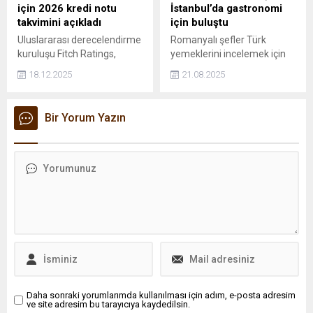
için 2026 kredi notu
İstanbul’da gastronomi
takvimini açıkladı
için buluştu
Uluslararası derecelendirme
Romanyalı şefler Türk
kuruluşu Fitch Ratings,
yemeklerini incelemek için
Türkiye için 2026 kredi notu
geldikleri İstanbul’da,
18.12.2025
21.08.2025
değerlendirme takvimini 23
Bahçeşehir Üniversitesi
Ocak ve 17 Temmuz olarak
Gastronomi ve Mutfak
açıkladı.
Sanatları Bölümü
Bir Yorum Yazın
şeflerinden çiğ köfte, revani,
patlıcan ezmesi, ayran aşı,
hünkarbeğendi, sütlaç
yapılışını öğrendiler.
Daha sonraki yorumlarımda kullanılması için adım, e-posta adresim
ve site adresim bu tarayıcıya kaydedilsin.