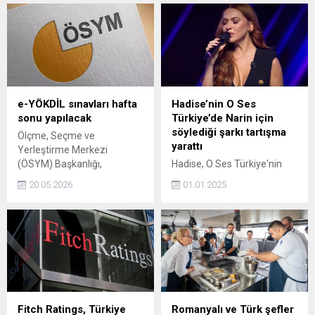
geçtiğimiz yıl 3 milyar dolara
önemli bir gelişim süreci
ulaştı. İki ülke arasındaki
yaşadığını ve bunun
ticareti ve yatırımları daha
neticesinde şu anda
ileriye taşımamız
dünyanın en iyi sağlık
gerektiğine inanıyorum dedi.
hizmetini sunabilen bir ülke
olduğunu belirterek, “Bu
bilgilerimizi, altyapımızı,
malzememizi, insan
e-YÖKDİL sınavları hafta
Hadise’nin O Ses
gücümüzü de bütün
sonu yapılacak
Türkiye’de Narin için
kardeşlerimizle, iyilik tarafı
söylediği şarkı tartışma
Ölçme, Seçme ve
olan bu medeniyetin
yarattı
Yerleştirme Merkezi
temsilcileriyle paylaşmaya
(ÖSYM) Başkanlığı,
Hadise, O Ses Türkiye'nin
hazırız ve paylaşıyoruz ve...
Elektronik Yükseköğretim
yılbaşı özel programında
20.05.2026
01.01.2025
Kurumları Yabancı Dil
Diyarbakır'da kaybolduktan
Sınavları'nın (e-YÖKDİL)
sonra cansız bedeni
hafta sonu
bulunan Narin için Sıfır
gerçekleştirileceğini
Tolerans şarkısını söyledi.
duyurdu.
Ünlü şarkıcının performansı
sosyal medyayı ikiye böldü.
Fitch Ratings, Türkiye
Romanyalı ve Türk şefler