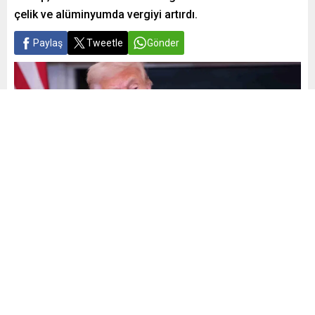
çelik ve alüminyumda vergiyi artırdı.
Paylaş
Tweetle
Gönder
Yayınlama: 11.03.2025
16
A
A
+
-
0
ABD Başkanı Donald Trump, Kanada’nın Ontario eyaletinden