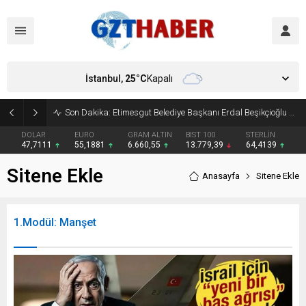
İstanbul,
25
°C
Kapalı
Son Dakika: Etimesgut Belediye Başkanı Erdal Beşikçioğlu görevden uzaklaştırıldı
DOLAR
EURO
GRAM ALTIN
BIST 100
STERLİN
47,7111
55,1881
6.660,55
13.779,39
64,4139
Sitene Ekle
Anasayfa
Sitene Ekle
1.Modül: Manşet