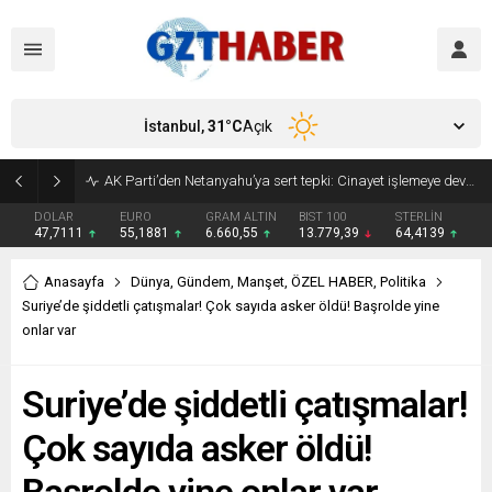
İstanbul,
31
°C
Açık
AK Parti’den Netanyahu’ya sert tepki: Cinayet işlemeye devam ediyor
DOLAR
EURO
GRAM ALTIN
BIST 100
STERLİN
47,7111
55,1881
6.660,55
13.779,39
64,4139
Anasayfa
Dünya
,
Gündem
,
Manşet
,
ÖZEL HABER
,
Politika
Suriye’de şiddetli çatışmalar! Çok sayıda asker öldü! Başrolde yine
onlar var
Suriye’de şiddetli çatışmalar!
Çok sayıda asker öldü!