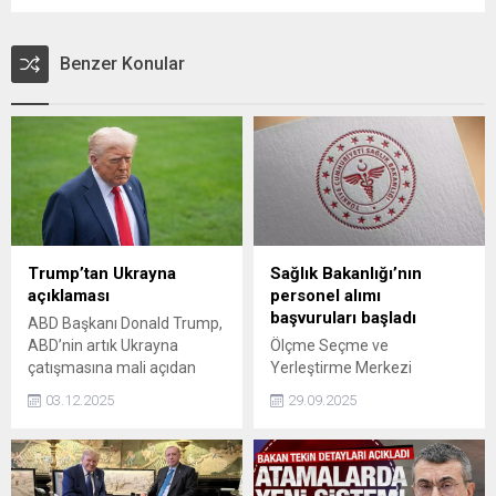
Benzer Konular
Trump’tan Ukrayna
Sağlık Bakanlığı’nın
açıklaması
personel alımı
başvuruları başladı
ABD Başkanı Donald Trump,
ABD’nin artık Ukrayna
Ölçme Seçme ve
çatışmasına mali açıdan
Yerleştirme Merkezi
dahil olmadığını bildirdi.
(ÖSYM), Sağlık Bakanlığı’nın
03.12.2025
29.09.2025
15 bin 247 sözleşmeli
personel alımı için
başvuruların başladığını
duyurdu.