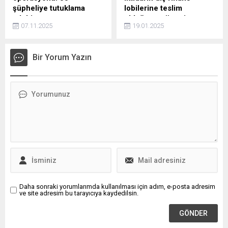
şüpheliye tutuklama
lobilerine teslim
talebi
olduğunu gösteriyor
07.11.2025
19.01.2025
İstanbul- İstanbul merkezli
CHP İstanbul Milletvekili
29 ilde 'fal, büyü
Erdoğan Toprak, Hazine ve
dolandırıcılığı' operasyonu:
Maliye Bakanı Mehmet
Bir Yorum Yazın
55 şüpheliye tutuklama
Şimşek ve Merkez Bankası
talebi
Başkanı Fatih Karahan’ın
Londra’da yabancı
bankalara yaptığı
sunumların iktidarın dış kredi
ve borç için yabancı finans
lobilerine teslim olduğunu
gösterdiğine dikkat çekti.
Daha sonraki yorumlarımda kullanılması için adım, e-posta adresim
ve site adresim bu tarayıcıya kaydedilsin.