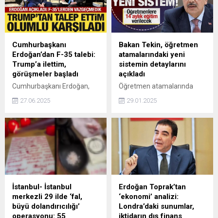
Cumhurbaşkanı
Bakan Tekin, öğretmen
Erdoğan’dan F-35 talebi:
atamalarındaki yeni
Trump’a ilettim,
sistemin detaylarını
görüşmeler başladı
açıkladı
Cumhurbaşkanı Erdoğan,
Öğretmen atamalarında
ABD Başkanı Trump ile
yeni bir süreç başladı. KPSS
27.06.2025
29.01.2025
görüşmesine değinerek, "F-
ve mülakat sisteminin sona
35'lerden vazgeçmiş değiliz.
erdiği sisteme ilişkin
Sayın Trump ile yaptığımız
detayları Bakan Tekin
görüşmelerde konuyu ele
açıkladı. Buna göre;
aldık, teknik düzeyde
öğretmen adayları 14 aylık
görüşmelere başlandı.
bir eğitim aldıktan sonra,
İnşallah ilerleme
başarılı görülürse atanacak.
sağlayacağız" dedi.
İstanbul- İstanbul
Erdoğan Toprak’tan
merkezli 29 ilde ‘fal,
‘ekonomi’ analizi:
büyü dolandırıcılığı’
Londra’daki sunumlar,
operasyonu: 55
iktidarın dış finans