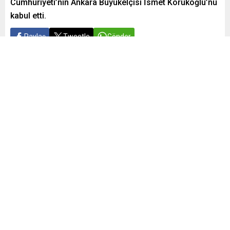
Cumhuriyeti’nin Ankara Büyükelçisi İsmet Korukoğlu’nu
kabul etti.
Paylaş
Tweetle
Gönder
Yayınlama: 11.07.2025
16
A
A
+
-
0