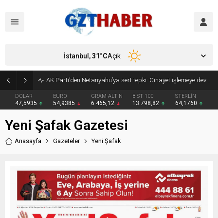
İstanbul,
31
°C
Açık
AK Parti’den Netanyahu’ya sert tepki: Cinayet işlemeye devam ediyor
DOLAR
EURO
GRAM ALTIN
BIST 100
STERLİN
47,5935
54,9385
6.465,12
13.798,82
64,1760
Yeni Şafak Gazetesi
Anasayfa
Gazeteler
Yeni Şafak