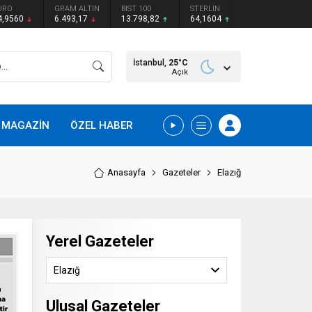
URO
GRAM ALTIN
BIST 100
STERLİN
4,9560
6.493,17
13.798,82
64,1604
İstanbul,
25
°C
Açık
MAGAZİN
ÖZEL HABER
Anasayfa
Gazeteler
Elazığ
Yerel Gazeteler
Elazığ
Ulusal Gazeteler