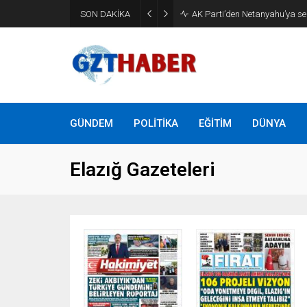
SON DAKİKA
AK Parti’den Netanyahu’ya ser
GÜNDEM
POLİTİKA
EĞİTİM
DÜNYA
Elazığ Gazeteleri