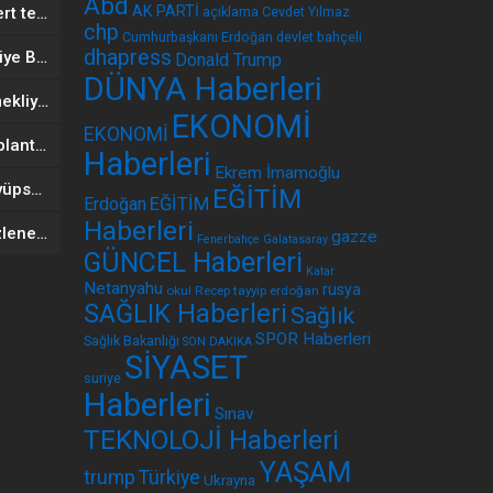
Abd
AK PARTİ
AK Parti’den Netanyahu’ya sert tepki: Cinayet işlemeye devam ediyor
açıklama
Cevdet Yılmaz
chp
Cumhurbaşkanı Erdoğan
devlet bahçeli
dhapress
Son Dakika: Etimesgut Belediye Başkanı Erdal Beşikçioğlu görevden uzaklaştırıldı
Donald Trump
DÜNYA Haberleri
Cumhurbaşkanı Erdoğan, emekliye sevk edilen Orgeneral Kadıoğlu’nu kabul etti
EKONOMİ
EKONOMİ
Kılıçdaroğlu’ndan ilk grup toplantısında sert sözler: Hırsızın yanında durulmaz!
Haberleri
Ekrem İmamoğlu
Özgür Özel’e bir şok daha! Eyüpsultan Belediye Başkanı Özmen kararını açıkladı
EĞİTİM
EĞİTİM
Erdoğan
Haberleri
Sporda yeni sezon TV+’tan izlenecek
gazze
Fenerbahçe
Galatasaray
GÜNCEL Haberleri
Katar
Netanyahu
rusya
okul
Recep tayyip erdoğan
SAĞLIK Haberleri
Sağlık
SPOR Haberleri
Sağlık Bakanlığı
SON DAKİKA
SİYASET
suriye
Haberleri
Sınav
TEKNOLOJİ Haberleri
YAŞAM
trump
Türkiye
Ukrayna