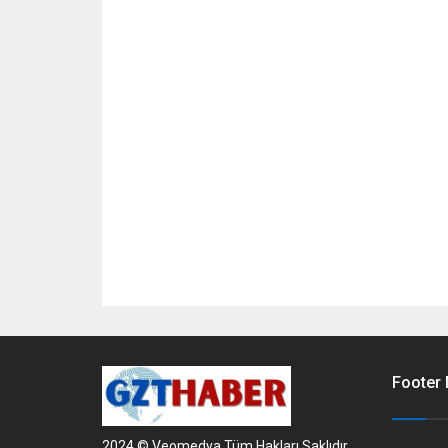
Footer
2024 © Veomedya Tüm Hakları Saklıdır.