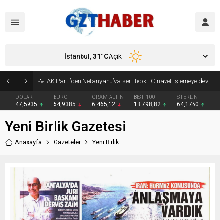
İstanbul,
31
°C
Açık
AK Parti’den Netanyahu’ya sert tepki: Cinayet işlemeye devam ediyor
DOLAR
EURO
GRAM ALTIN
BIST 100
STERLİN
47,5935
54,9385
6.465,12
13.798,82
64,1760
Yeni Birlik Gazetesi
Anasayfa
Gazeteler
Yeni Birlik