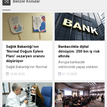
Benzer Konular
Sağlık Bakanlığı’nın
Bankacılıkta dijital
‘Normal Doğum Eylem
dönüşüm: 200 bin iş risk
Planı’ sezaryen oranını
altında
düşürüyor
Avrupa bankacılık
Sağlık Bakanlığı'nın 'Normal
sektöründe yapay zekânın
Doğum Eylem Planı'
hızla yayılması, önümüzdeki
16.03.2025
31.12.2025
kapsamında hayata
yıllarda ciddi bir istihdam
geçirdiği projelerle sezaryen
kaybı riskini gündeme
doğum oranında düşüş
getiriyor. Dijitalleşme ve
gözlemlendi.
şube kapanmalarıyla 2030’a
Gaziosmanpaşa Eğitim ve
kadar 200 bini aşkın
Araştırma Hastanesi Sağlık
bankacılık işi tehlike altında.
Bakım Hizmetleri Müdürü