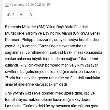
Yayınlama: 09.10.2025
15
A
A
+
-
0
Birleşmiş Milletler (BM) Yakın Doğu’daki Filistinli
Mültecilere Yardım ve Bayındırlık Ajansı (UNRWA) Genel
Komiseri Philippe Lazzarini, sosyal medya hesabından
yaptığı açıklamada, “Gazze’de nihayet ateşkesin
sağlanması ve rehinelerin serbest bırakılması konusunda
varılan anlaşma büyük bir rahatlama sağladı” ifadelerini
kullandı. İki yıldır yoğun bombardıman ve yıkım yaşayan
sivillerin bu gelişmeyle nefes aldığını belirten Lazzarini,
“Zorlu bir sınavdan geçen rehineler ve Filistinli tutuklular
nihayet ailelerine kavuşacaklar” dedi.
UNRWA’nın Gazze’ye gönderilmek üzere gıda, ilaç ve
temel ihtiyaç malzemelerini hazırladığını kaydeden
Lazzarini, “Önümüzdeki üç ay boyunca tüm nüfusa gıda