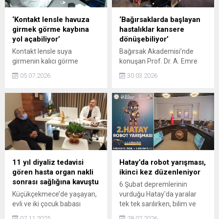
Özlem Aydın, Gebe Okulları
ve Ebe Polikliniklerimizi
‘Kontakt lensle havuza
‘Bağırsaklarda başlayan
hizmete almış
girmek görme kaybına
hastalıklar kansere
bulunmaktayız. Projemiz
yol açabiliyor’
dönüşebiliyor’
başladıktan sonra biz de
Kontakt lensle suya
Bağırsak Akademisi’nde
hızlı bir şekilde
girmenin kalıcı görme
konuşan Prof. Dr. A. Emre
hastanemizin sosyal
kaybına kadar ilerleyebilen
Yıldırım, “Bağırsaklar sadece
medyasında ve
05.07.2026
30.03.2026
ciddi göz enfeksiyonlarına
sindirimin değil, tüm sağlığın
hastanemizde bulunan
yol açabileceğini belirten
merkezidir. Bazı
dijital ekranlarımızda...
Göz Hastalıkları Uzmanı Op.
semptomlar çok önemli.
Dr. Diclehan Ali Dicle,
Mesela karın ağrısı, şişkinlik,
“Kontakt lens kullanan
ishal, kabızlık, bulantı,
kişinin havuza, denize, duşa,
kusma birkaç günden fazla
saunaya, buhar banyosuna
sürüyorsa ve altında yatan
ya da jakuziye lensle
bir neden bulunamıyorsa
girmemesi gerekiyor.
mutlaka bir gastroenteroloji
11 yıl diyaliz tedavisi
Hatay’da robot yarışması,
Kontakt lens ve su bir araya
uzmanına başvurmak
gören hasta organ nakli
ikinci kez düzenleniyor
gelmemeli. Kontakt lensle
gerekir” dedi. Prof. Dr. Salih
sonrası sağlığına kavuştu
6 Şubat depremlerinin
havuza girmek...
Boğa ise “Bu...
Küçükçekmece’de yaşayan,
vurduğu Hatay'da yaralar
evli ve iki çocuk babası
tek tek sarılırken, bilim ve
emekli Ramazan Dere (61),
teknoloji alanında gençlerin
07.11.2025
28.02.2026