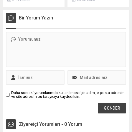
11 yıl boyunca diyaliz
yeteneklerini ortaya
tedavisi gördükten sonra
çıkarmak için bu yıl ikincisi
organ nakli sırasındayken
düzenlenen Robot
Bir Yorum Yazın
gelen müjdeli haberle
Yarışması'nın tanıtımı
yeniden sağlığına kavuştu.
yapıldı. Hatay Valisi Mustafa
Uzun süre organ nakli
Masatlı, 6 Şubat'ta
bekleme listesinde yer alan
yaşadığımız asırların
Dere, “11 yıllık diyaliz
felaketinin ardından
hastasıydım. Ondan önce de
Hatay'ımızı her yönüyle
on yıl boyunca ayakta
yeniden ayağa kaldırırken,
böbrek tedavisi gördüm....
en stratejik alanın eğitim
olduğunu bir an olsun...
Daha sonraki yorumlarımda kullanılması için adım, e-posta adresim
ve site adresim bu tarayıcıya kaydedilsin.
Ziyaretçi Yorumları - 0 Yorum