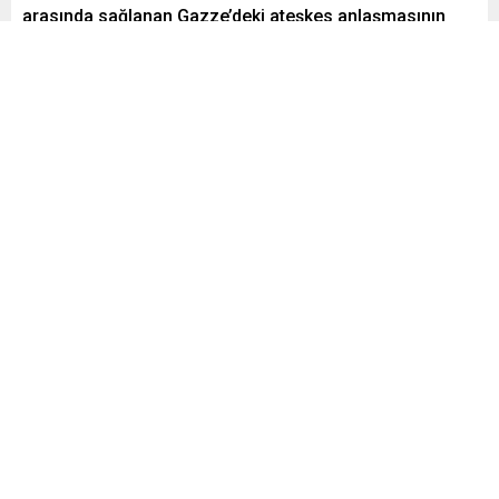
arasında sağlanan Gazze’deki ateşkes anlaşmasının
adil ve kalıcı bir barışın başlangıcı olmasını umduklarını
söyledi.
Paylaş
Tweetle
Gönder
Yayınlama: 09.10.2025
19
A
A
+
-
0