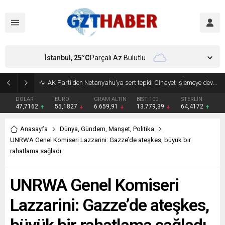
İstanbul,
25
°C
Parçalı Az Bulutlu
DOLAR
EURO
GRAM ALTIN
BIST 100
STERLİN
47,7162
55,1827
6.659,91
13.779,39
64,4172
Anasayfa
Dünya
,
Gündem
,
Manşet
,
Politika
UNRWA Genel Komiseri Lazzarini: Gazze’de ateşkes, büyük bir
rahatlama sağladı
UNRWA Genel Komiseri
Lazzarini: Gazze’de ateşkes,