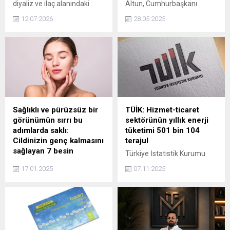
diyaliz ve ilaç alanındaki
Altun, Cumhurbaşkanı
yatırımlarının ardından özel
Recep Tayyip Erdoğan'ın
12.07.2026
28.05.2025
hastanecilik sektörüne adım
yarın Azerbaycan'ı ziyaret
attı. Daviva Sağlık Grubu
edeceğini duyurdu.
çatısı altındaki ilk özel
hastane olarak hayata
geçirilen Daviva Avcılar
Hastanesi'nin açılış töreni
yapıldı. Kurum, gelişmiş tıbbi
altyapısı ve geniş hizmet
kapasitesiyle sağlık
Sağlıklı ve pürüzsüz bir
TÜİK: Hizmet-ticaret
hizmetlerine katkı sunmayı
görünümün sırrı bu
sektörünün yıllık enerji
hedefliyor.
adımlarda saklı:
tüketimi 501 bin 104
Cildinizin genç kalmasını
terajul
sağlayan 7 besin
Türkiye İstatistik Kurumu
Cildinizin genç ve sağlıklı
(TÜİK), hizmet-ticaret
17.01.2025
07.11.2025
kalmasını istiyorsanız,
sektöründe 2024 yılında
beslenme düzeninizde bu
toplam nihai enerji
besinlere mutlaka yer
tüketiminin 501 bin 104
vermelisiniz. Peki, sağlıklı ve
terajul olduğunu açıkladı.
pürüzsüz bir görünümün
sırrı hangi adımlarda saklı