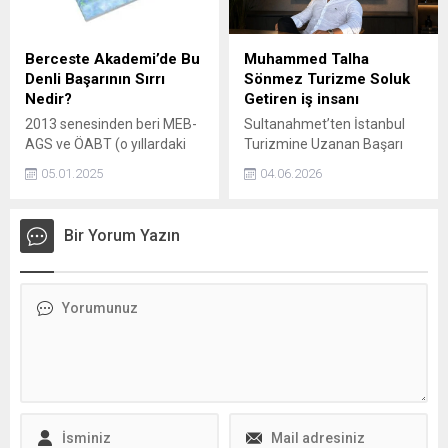
olabilir? İşte, cildinizin genç
kalmasını sağlayan 7 besin...
Berceste Akademi’de Bu
Muhammed Talha
Denli Başarının Sırrı
Sönmez Turizme Soluk
Nedir?
Getiren iş insanı
2013 senesinden beri MEB-
Sultanahmet’ten İstanbul
AGS ve ÖABT (o yıllardaki
Turizmine Uzanan Başarı
ismiyle KPSS-ÖABT)
Hikâyesi: Muhammed Talha
05.01.2025
04.06.2026
sınavlarına uzaktan eğitim
Sönmez İstanbul’un tarihi
yoluyla öğrenci hazırlayan
kalbi Fatih’te 1994 yılının
profesyonel bir dijital
Ağustos ayında dünyaya
Bir Yorum Yazın
platform Berceste
gelen Muhammed Talha
Akademi.
Sönmez, turizm sektöründe
adım adım yükselen başarı
hikâyesiyle dikkat çekiyor.
Aslen Vanlı bir ailenin
çocuğu olan Sönmez,
kendisini her zaman
İstanbullu olarak tanımlıyor.
Dört çocuklu bir ailede
büyüyen genç...