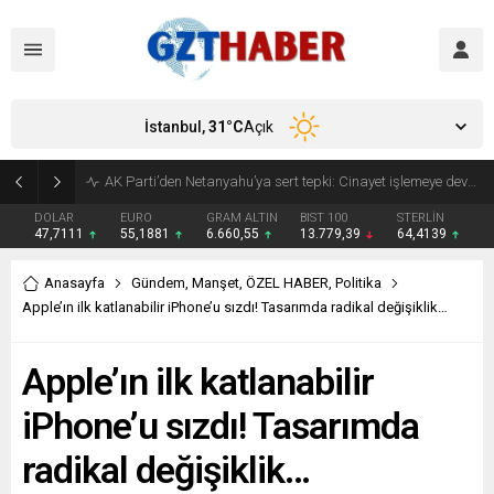
İstanbul,
31
°C
Açık
Son Dakika: Etimesgut Belediye Başkanı Erdal Beşikçioğlu görevden uzaklaştırıldı
DOLAR
EURO
GRAM ALTIN
BIST 100
STERLİN
47,7111
55,1881
6.660,55
13.779,39
64,4139
Anasayfa
Gündem
,
Manşet
,
ÖZEL HABER
,
Politika
Apple’ın ilk katlanabilir iPhone’u sızdı! Tasarımda radikal değişiklik…
Apple’ın ilk katlanabilir
iPhone’u sızdı! Tasarımda
radikal değişiklik…