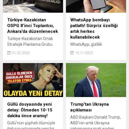
Türkiye-Kazakistan
WhatsApp bombayı
OSPG 8’inci Toplantısı,
patlattı! Sürpriz özelliği
Ankara’da düzenlenecek
artık herkes
kullanabilecek
Türkiye-Kazakistan Ortak
Stratejik Planlama Grubu
WhatsApp, gizlilik
(OSPG) 8'inci Toplantısı,
seçeneklerini güçlendiren
01.02.2026
15.11.2025
Dışişleri Bakanı Hakan Fidan
yeni bir özellikle
ve Kazakistan Dışişleri
kullanıcılarına daha fazla
Bakanı Yermek
kontrol sunuyor. “Bana
Koşerbayev'in
Kimler Mesaj Atabilir”
başkanlıklarında yarın
özelliği sayesinde artık
Ankara'da
yalnızca rehberinizde kayıtlı
gerçekleştirilecek.
kişilerin size mesaj
göndermesine izin
verebileceksiniz.
Güllü dosyasında yeni
Trump’tan Ukrayna
detay: Ölmeden 10-15
açıklaması
dakika önce aramış!
ABD Başkanı Donald Trump,
Güllü’nün şüpheli ölümüyle
ABD’nin artık Ukrayna
ilgili soruşturmada yeni bir
çatışmasına mali açıdan