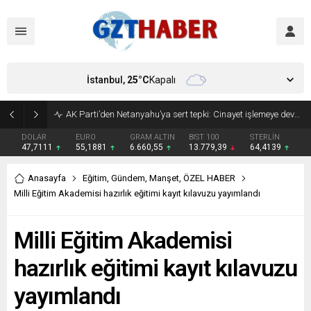
İstanbul,
25
°C
Kapalı
Son Dakika: Etimesgut Belediye Başkanı Erdal Beşikçioğlu görevden uzaklaştırıldı
DOLAR
EURO
GRAM ALTIN
BIST 100
STERLİN
47,7111
55,1881
6.660,55
13.779,39
64,4139
Anasayfa
Eğitim
,
Gündem
,
Manşet
,
ÖZEL HABER
Milli Eğitim Akademisi hazırlık eğitimi kayıt kılavuzu yayımlandı
Milli Eğitim Akademisi
hazırlık eğitimi kayıt kılavuzu
yayımlandı