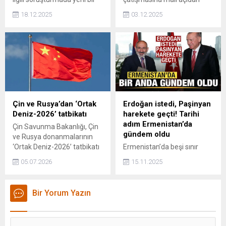
detay ortaya çıktı. Eski
dahil olmadığını bildirdi.
18.12.2025
03.12.2025
sevgilisi İlker Karaman,
sanatçının hayatını
kaybetmeden 10–15 dakika
önce kendisini aradığını
açıkladı.
Çin ve Rusya’dan ‘Ortak
Erdoğan istedi, Paşinyan
Deniz-2026’ tatbikatı
harekete geçti! Tarihi
adım Ermenistan’da
Çin Savunma Bakanlığı, Çin
gündem oldu
ve Rusya donanmalarının
‘Ortak Deniz-2026’ tatbikatı
Ermenistan’da beşi sınır
düzenleyeceğini bildirdi.
bölgelerinde, beşi büyük
05.07.2026
15.11.2025
kentlerde olmak üzere on
yeni caminin inşa edilmesi
planı ülkede gündeme
Bir Yorum Yazın
oturdu. Tarihi adım için
Başkan Erdoğan'ın teşvik
ettiği belirtiliyor.