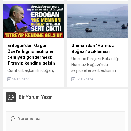
elektrik tarafından
özellikle kemirgenlerin idrar,
malumunuz bizim
dışkı ve salyasıyla kirlenmiş
vatandaşlarımıza
ortamların solunmasıyla
desteklerimiz devam ediyor.
bulaştığını söyleyerek, yaz
Zaten biz çok uzun
aylarında kırsal alan
zamandır dünyada yaşanan
kullanımı ve kapalı alan
bu kırılganlık, bu değişiklikleri
temaslarının artmasıyla
vatandaşlarımıza
riskin yükselebileceği
Erdoğan’dan Özgür
Umman’dan ‘Hürmüz
yansıtmadık. İnşallah
uyarısında bulundu. Prof. Dr.
Özel’e İngiliz muhipler
Boğazı’ açıklaması
bundan sonra da buna
Bayındır, “Grip benzeri
cemiyeti göndermesi:
Umman Dışişleri Bakanlığı,
devam edeceğiz dedi.
belirtilerle başlayabilen bu
Titreyip kendine gelsin
Hürmüz Boğazı’nda
hastalık bazı vakalarda ağır
Cumhurbaşkanı Erdoğan,
seyrüsefer serbestisinin
akciğer ve böbrek
Özgür Özel'in yabancı
yeniden sağlanması için tüm
yetmezliğine yol...
28.05.2025
14.07.2026
konukların huzurunda adeta
taraflarla iş birliğini
taklacı güvercin gibi şekilden
sürdürdüklerini duyurdu.
şekile girmesini taassup ile
Bir Yorum Yazın
seyrettiklerini söyleyerek,
"İngiliz muhipler cemiyetine
dönüşmesinden hiç
memnun değiliz." dedi.