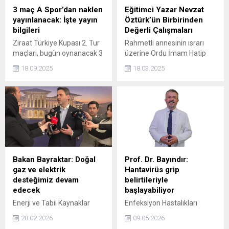
3 maç A Spor’dan naklen
Eğitimci Yazar Nevzat
yayınlanacak: İşte yayın
Öztürk’ün Birbirinden
bilgileri
Değerli Çalışmaları
Ziraat Türkiye Kupası 2. Tur
Rahmetli annesinin ısrarı
maçları, bugün oynanacak 3
üzerine Ordu İmam Hatip
kritik mücadeleyle
Lisesi'ne kaydoldu. Fakat
18.09.2025
18.03.2025
tamamlanacak. A Spor, 18
kalacak yer sorunu yaşadı.
Eylül 2025 Perşembe günü
Bir yıl Vakıflar Yurdu'nda
bu maçları naklen ekranlara
kaldıktan sonra, Devlet
taşıyacak.
Parasız Yatılılık Sınavlarını
kazandı.
Bakan Bayraktar: Doğal
Prof. Dr. Bayındır:
gaz ve elektrik
Hantavirüs grip
desteğimiz devam
belirtileriyle
edecek
başlayabiliyor
Enerji ve Tabii Kaynaklar
Enfeksiyon Hastalıkları
Bakanı Alparslan Bayraktar,
Uzmanı Prof. Dr. Yaşar
28.02.2026
09.05.2026
Özellikle doğal gaz ve
Bayındır, hantavirüsün