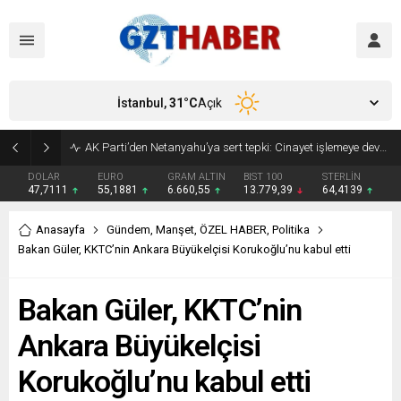
İstanbul,
31
°C
Açık
Son Dakika: Etimesgut Belediye Başkanı Erdal Beşikçioğlu görevden uzaklaştırıldı
DOLAR
EURO
GRAM ALTIN
BIST 100
STERLİN
47,7111
55,1881
6.660,55
13.779,39
64,4139
Anasayfa
Gündem
,
Manşet
,
ÖZEL HABER
,
Politika
Bakan Güler, KKTC’nin Ankara Büyükelçisi Korukoğlu’nu kabul etti
Bakan Güler, KKTC’nin
Ankara Büyükelçisi
Korukoğlu’nu kabul etti