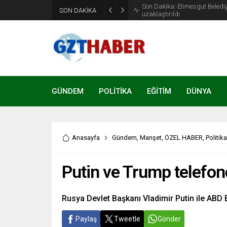
Son Dakika: Etimesgut Beledi
SON DAKİKA
uzaklaştırıldı
GÜNDEM
POLİTİKA
EĞİTİM
DÜNYA
Anasayfa
Gündem
,
Manşet
,
ÖZEL HABER
,
Politika
Putin ve Trump telefon
Rusya Devlet Başkanı Vladimir Putin ile ABD B
Paylaş
Tweetle
Gönder