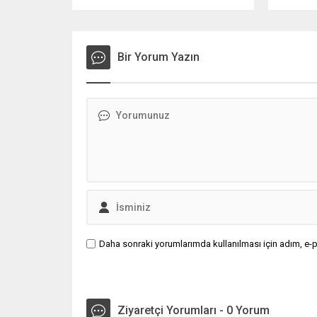
tekstilde sıfır atığa doğru' temasıyla
gerçekleştireceği '30 Mart
Uluslararası Sıfır Atık Günü Özel
Etkinliğinde konuşma yapmak
Bir Yorum Yazın
üzere geldiği New York'ta, BM Genel
Merkezi'nde açılan 'Sıfır Atık
Enstalasyon Sergisi'ni ziyaretine
ilişkin video paylaştı.
Daha sonraki yorumlarımda kullanılması için adım, e-p
Ziyaretçi Yorumları - 0 Yorum