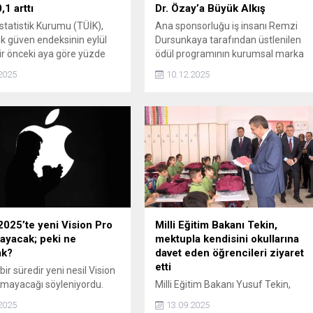
,1 arttı
Dr. Özay’a Büyük Alkış
İstatistik Kurumu (TÜİK),
Ana sponsorluğu iş insanı Remzi
 güven endeksinin eylül
Dursunkaya tarafından üstlenilen
ir önceki aya göre yüzde
ödül programının kurumsal marka
ında artarak 98 değerini
değerini ise İstanbul Dentbul Ağız
2025
10.12.2025
çıkladı.
ve Diş Sağlığı Kliniği sahibi Dr. Kadir
Özay Ve Bülent Alan oluşturdu.
Haber kapsamında Dentbul Ağız ve
Diş Sağlığı’nın desteği, törenin
marka gücüne yaptığı katkı ile sıkça
vurgulandı.
2025’te yeni Vision Pro
Milli Eğitim Bakanı Tekin,
yacak; peki ne
mektupla kendisini okullarına
ak?
davet eden öğrencileri ziyaret
etti
bir süredir yeni nesil Vision
tmayacağı söyleniyordu.
Milli Eğitim Bakanı Yusuf Tekin,
n yerine bir şeyler tanıtacak
Güngören'de kendisine mektup
2025
13.09.2025
yazarak okullarına davet eden