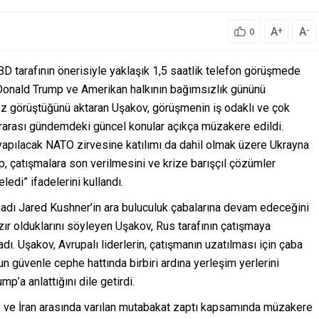
A
A
+
-
0
D tarafının önerisiyle yaklaşık 1,5 saatlik telefon görüşmede
 Donald Trump ve Amerikan halkının bağımsızlık gününü
cü kez görüştüğünü aktaran Uşakov, görüşmenin iş odaklı ve çok
slararası gündemdeki güncel konular açıkça müzakere edildi.
yapılacak NATO zirvesine katılımı da dahil olmak üzere Ukrayna
 çatışmalara son verilmesini ve krize barışçıl çözümler
edi” ifadelerini kullandı.
madı Jared Kushner’in ara buluculuk çabalarına devam edeceğini
 olduklarını söyleyen Uşakov, Rus tarafının çatışmaya
ı. Uşakov, Avrupalı liderlerin, çatışmanın uzatılması için çaba
n güvenle cephe hattında birbiri ardına yerleşim yerlerini
’a anlattığını dile getirdi.
ABD ve İran arasında varılan mutabakat zaptı kapsamında müzakere