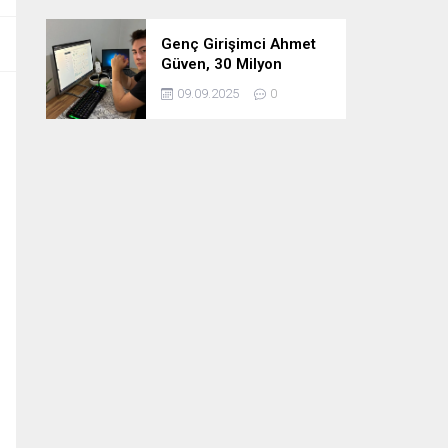
Genç Girişimci Ahmet
Güven, 30 Milyon
Etkileşimin Ardındaki
09.09.2025
0
İsim!