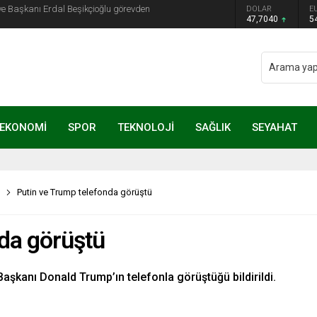
ye Başkanı Erdal Beşikçioğlu görevden
DOLAR
E
47,7040
5
EKONOMİ
SPOR
TEKNOLOJİ
SAĞLIK
SEYAHAT
Putin ve Trump telefonda görüştü
da görüştü
aşkanı Donald Trump’ın telefonla görüştüğü bildirildi.