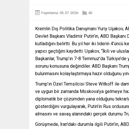
Yayınlama: 05.07.2026
40
Kremlin Dış Politika Danışmanı Yuriy Uşakov, AB
Devlet Başkanı Vladimir Putin’in, ABD Başkanı
kutladığını belirtti. Bu yıl her iki liderin 4’ün
yapıcı geçtiğini kaydetti. Uşakov, “İkili ve ulu
Başkanlar, Trump’ın 7-8 Temmuz’da Türkiye’de 
sorunu konusuna değindiler. ABD Başkanı Trump,
bulunmasını kolaylaştırmaya hazır olduğunu yinel
Trump’ın Özel Temsilcisi Steve Witkoff ile da
ve uygun bir zamanda Moskova’ya gelmeye hazır
diplomatik bir çözümden yana olduğunu tekrarlad
gösterdiğini vurgulayarak, Putin’in Rus ordusunu
almasını ve savaş alanındaki gerçek durumu Trump
Görüşmede, İran’daki durumla ilgili Putin’in, 