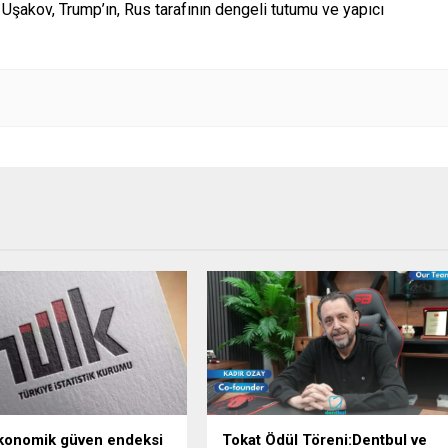
n Uşakov, Trump’ın, Rus tarafının dengeli tutumu ve yapıcı
konomik güven endeksi
Tokat Ödül Töreni:Dentbul ve