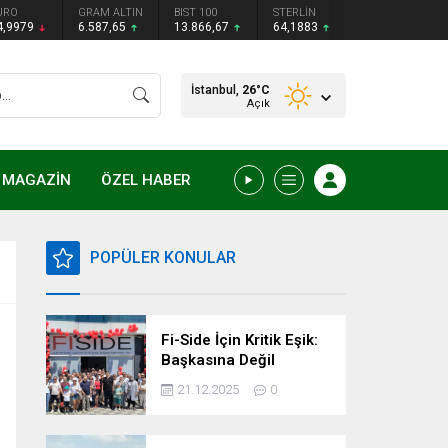
URO
GRAM ALTIN
BIST 100
STERLİN
4,9979
6.587,65
13.866,67
64,1883
İstanbul,
26
°C
Açık
MAGAZİN
ÖZEL HABER
POPÜLER KONULAR
Fi-Side İçin Kritik Eşik:
Başkasına Değil
Kendimize Güvenme
21.12.2025
0
Zamanı