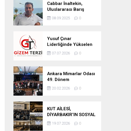
Cabbar İnaltekin,
Uluslararası Barış
Hareketi Silifke İlçe
08.09.2025
0
Başkanlığı’na Atandı
Yusuf Çınar
Liderliğinde Yükselen
Marka: Gizem Terzi’de
07.07.2026
0
Kalite Standartları
Yükseliyor
Ankara Mimarlar Odası
49. Dönem
Seçimlerinde Turuncu
20.02.2026
0
Liste Güven Tazeledi
KUT AİLESİ,
DİYARBAKIR’IN SOSYAL
YAPISINDA GÜÇLÜ
19.07.2026
0
YERİNİ KORUYOR