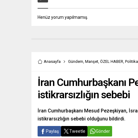
Henüz yorum yapılmamış.
Anasayfa
Gündem
,
Manşet
,
ÖZEL HABER
,
Politika
İran Cumhurbaşkanı Pez
istikrarsızlığın sebebi
İran Cumhurbaşkanı Mesud Pezeşkiyan, İsrail’
istikrarsızlığın sebebi olduğunu bildirdi.
Paylaş
Tweetle
Gönder