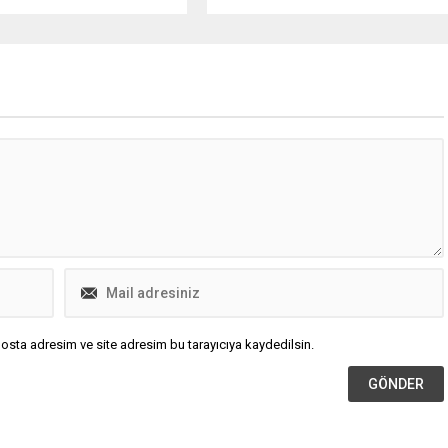
Atatürk İlkokulu öğrencilerini ziyare
etti. Ardından Halil Bedi Yönetken
Ortaokulunda düzenlenen bayrak
törenine katıldı.
osta adresim ve site adresim bu tarayıcıya kaydedilsin.