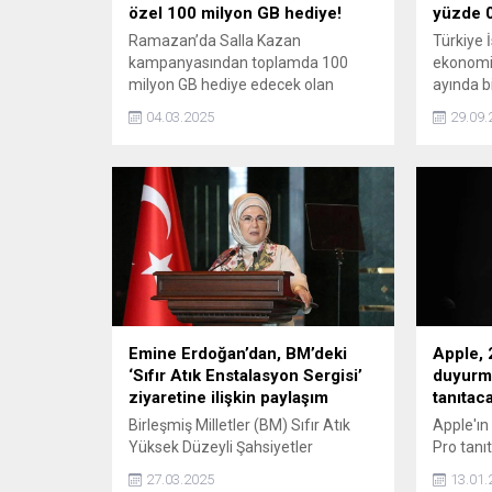
özel 100 milyon GB hediye!
yüzde 0
Ramazan’da Salla Kazan
Türkiye 
kampanyasından toplamda 100
ekonomik
milyon GB hediye edecek olan
ayında b
Turkcell, bu seneki kampanyasına
0,1 oran
04.03.2025
29.09.
paylaşmanın önemini vurgulamak
aldığını a
için bir yenilik getirdi.
Emine Erdoğan’dan, BM’deki
Apple, 
‘Sıfır Atık Enstalasyon Sergisi’
duyurma
ziyaretine ilişkin paylaşım
tanıtac
Birleşmiş Milletler (BM) Sıfır Atık
Apple'ın 
Yüksek Düzeyli Şahsiyetler
Pro tanı
Danışma Kurulu Başkanı Emine
Peki onu
27.03.2025
13.01.
Erdoğan, BM'nin bugün 'Moda ve
mı?