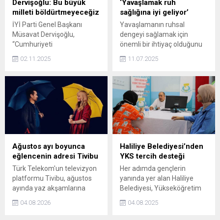
Dervişoğlu: Bu büyük
‘Yavaşlamak ruh
milleti böldürtmeyeceğiz
sağlığına iyi geliyor’
İYİ Parti Genel Başkanı
Yavaşlamanın ruhsal
Müsavat Dervişoğlu,
dengeyi sağlamak için
“Cumhuriyeti
önemli bir ihtiyaç olduğunu
yıktırtmayacağız. Bu büyük
belirten Uzm. Klinik Psikolog
02.11.2025
11.07.2025
milleti böldürtmeyeceğiz.
İlayda Kutevu, “İnsan zihni
Kardeşliğimize zarar
dinlenmeden, sadece
verdirip, diriltmeyeceğiz. Bu
koşturarak sağlıklı kalamaz.
meseleler tartışılsın
Yavaşlamak, duygularımızı
istiyorlar. Hiç boş yere
fark etmenin, ihtiyaçlarımızı
tartışmayın. Eğer gücünüz
duymanın ve gerçekten
yetiyorsa yaşama geçirin.
yaşamın içinde olduğumuzu
Bakın ben söylüyorum,
hissetmenin bir yoludur”
Türkiye Büyük Millet
dedi.
Ağustos ayı boyunca
Haliliye Belediyesi’nden
Meclisi'ne Abdullah Öcalan’ı
eğlencenin adresi Tivibu
YKS tercih desteği
getirtip konuşturacağını
Türk Telekom'un televizyon
Her adımda gençlerin
zanneden varsa, Uzun Çarşı
platformu Tivibu, ağustos
yanında yer alan Haliliye
boydan boya gelsinler, öyle
ayında yaz akşamlarına
Belediyesi, Yükseköğretim
konuşsunlar” dedi.
eşlik edecek en yeni
Kurumları Sınavı (YKS)
04.08.2026
04.08.2025
yapımları ve sevilen
sonrası başlayan tercih
klasikleri izleyicilerle
sürecinde de öğrencileri