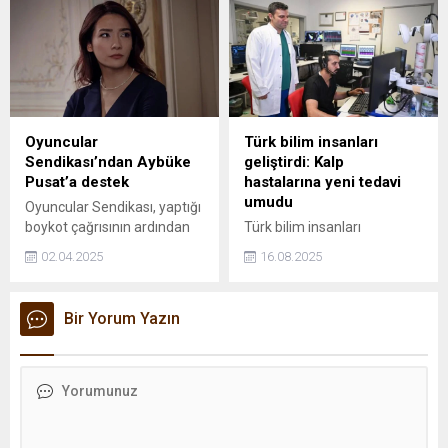
buluşturmaya devam ediyor.
yalnız bırakmıyor.
Birbirinden yeni yapımların
ve sevilen klasiklerin yer
aldığı Tivibu, her yaşa ve her
zevke hitap eden geniş,
zengin film seçkisiyle yaz
tatili coşkusunu artırıyor.
Oyuncular
Türk bilim insanları
Sendikası’ndan Aybüke
geliştirdi: Kalp
Pusat’a destek
hastalarına yeni tedavi
umudu
Oyuncular Sendikası, yaptığı
boykot çağrısının ardından
Türk bilim insanları
TRT'de yayınlanan Teşkilat
tarafından yürütülen
02.04.2025
16.08.2025
dizisinin kadrosundan
çalışmada, şeker hastalığı
çıkarılan oyuncu Aybüke
tedavisinde kullanılan bir ilaç
Pusat'a destek açıklaması
grubunun aynı zamanda
Bir Yorum Yazın
yaptı.
kalp hastalarında da yeni bir
koruyucu rol oynayabileceği
ortaya konuldu.