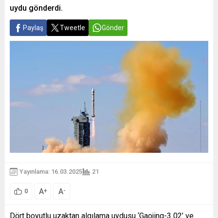
uydu gönderdi.
Paylaş
Tweetle
Gönder
Yayınlama: 16.03.2025
21
A
A
+
-
0
Dört boyutlu uzaktan algılama uydusu ‘Gaojing-3 02’ ve