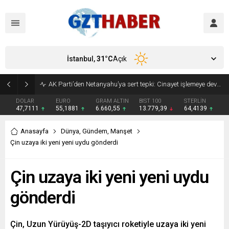
İstanbul,
31
°C
Açık
Son Dakika: Etimesgut Belediye Başkanı Erdal Beşikçioğlu görevden uzaklaştırıldı
DOLAR
EURO
GRAM ALTIN
BIST 100
STERLİN
47,7111
55,1881
6.660,55
13.779,39
64,4139
Anasayfa
Dünya
,
Gündem
,
Manşet
Çin uzaya iki yeni yeni uydu gönderdi
Çin uzaya iki yeni yeni uydu
gönderdi
Çin, Uzun Yürüyüş-2D taşıyıcı roketiyle uzaya iki yeni