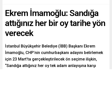
Ekrem İmamoğlu: Sandığa
attığınız her bir oy tarihe yön
verecek
İstanbul Büyükşehir Belediye (İBB) Başkanı Ekrem
İmamoğlu, CHP’nin cumhurbaşkanı adayını belirlemek
için 23 Mart’ta gerçekleştirilecek ön seçime ilişkin,
“Sandığa attığınız her oy tek adam anlayışına karşı
mücadelemizi gösterecek. Sandığa attığınız her bir oy
tarihe yön verecek. Erken seçime hazır ve istekli
olduğumuzu ispat edeceğiz” dedi.
Paylaş
Tweetle
Gönder