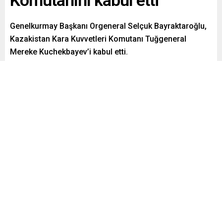
Genelkurmay Başkanı Orgeneral Selçuk Bayraktaroğlu,
Kazakistan Kara Kuvvetleri Komutanı Tuğgeneral
Mereke Kuchekbayev’i kabul etti.
Paylaş
Tweetle
Gönder
Yayınlama: 10.03.2026
18