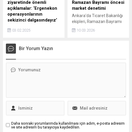
ağabeyini zıpkın ve satırla
ziyaretinde önemli
Ramazan Bayramı öncesi
yaraladığı, psikolojik tedavi
açıklamalar: ‘Ergenekon
market denetimi
gördüğü ortaya çıktı.
operasyonlarının
Ankara'da Ticaret Bakanlığı
Şüpheli...
sekizinci dalgasındayız’
ekipleri, Ramazan Bayramı
Zafer Partisi Genel Başkanı
öncesi temel gıda ürünleri
03.02.2025
10.03.2026
Ümit Özdağ'ın, Silivri
başta olmak üzere tüketim
Cezaevi'nde kendisini
ürünlerine ilişkin
ziyaret eden CHP heyetine,
marketlerde denetimlerini
Bir Yorum Yazın
cezaevine konulması
sürdürdü.
sürecini, Ergenekon
operasyonunun sekizinci
dalgasına benzeterek, İkili
bir hukuk sistemiyle, bir
hukuk katliamıyla karşı
karşıyayız dediği belirtildi.
Daha sonraki yorumlarımda kullanılması için adım, e-posta adresim
ve site adresim bu tarayıcıya kaydedilsin.