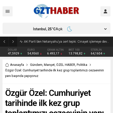
İstanbul,
25
°C
Açık
Son Dakika: Etimesgut Belediye Başkanı Erdal Beşikçioğlu görevden uzaklaştırıldı
DOLAR
EURO
GRAM ALTIN
BIST 100
STERLİN
47,5929
54,9560
6.493,17
13.798,82
64,1604
Anasayfa
Gündem
,
Manşet
,
ÖZEL HABER
,
Politika
Özgür Özel: Cumhuriyet tarihinde ilk kez grup toplantımızı cezaevinin
yanı başında yapıyoruz
Özgür Özel: Cumhuriyet
tarihinde ilk kez grup