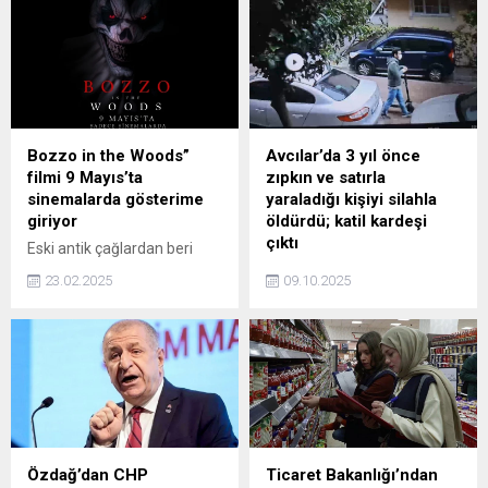
gerçekleştirilen en kapsamlı
başlatılacağını açıkladı.
çevrim içi eğitim
programlarından biri olarak
ilk dönemini tamamladığını
açıkladı.
Bozzo in the Woods”
Avcılar’da 3 yıl önce
filmi 9 Mayıs’ta
zıpkın ve satırla
sinemalarda gösterime
yaraladığı kişiyi silahla
giriyor
öldürdü; katil kardeşi
çıktı
Eski antik çağlardan beri
varlığını sürdüren soylu
Avcılar’da evine gireceği
23.02.2025
09.10.2025
Darius Crimson ailesi,
sırada uğradığı silahlı saldırı
binlerce yıldır herkesten gizli
sonucu hayatını kaybeden
bir şekilde sakladıkları,
Metin Direk'in (31) katili
dünyaya zarar verebilecek
kardeşi çıktı. Olay yerine
"Lazarus" adlı karanlık gücü
elektrikli scooterle gelip yine
kontrol altında tutmaktadır.
aynı araçla kaçtığı tespit
edilen şüpheli Rıdvan Direk
(25) kısa sürede yakalandı.
Şüphelinin 3 yıl önce de
Özdağ’dan CHP
Ticaret Bakanlığı’ndan