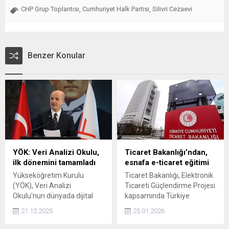
CHP Grup Toplantısı
Cumhuriyet Halk Partisi
Silivri Cezaevi
,
,
Benzer Konular
YÖK: Veri Analizi Okulu,
Ticaret Bakanlığı’ndan,
ilk dönemini tamamladı
esnafa e-ticaret eğitimi
Yükseköğretim Kurulu
Ticaret Bakanlığı, Elektronik
(YÖK), Veri Analizi
Ticareti Güçlendirme Projesi
Okulu'nun dünyada dijital
kapsamında Türkiye
becerilerin
genelindeki esnaf ve
21.12.2025
25.01.2026
yaygınlaştırılmasına yönelik
KOBİ'lere yönelik e-ticaret ile
bugüne kadar
ilgili eğitim çalışması