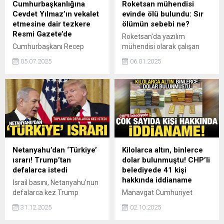
Cumhurbaşkanlığına
Roketsan mühendisi
Cevdet Yılmaz’ın vekalet
evinde ölü bulundu: Sır
etmesine dair tezkere
ölümün sebebi ne?
Resmi Gazete’de
Roketsan'da yazılım
Cumhurbaşkanı Recep
mühendisi olarak çalışan
Tayyip Erdoğan’ın
Yusuf Serdar Yücel, evinde
05.07.2025
06.01.2025
Azerbaycan ziyareti
ölü bulundu.
nedeniyle
Cumhurbaşkanlığına,
Cumhurbaşkanı Yardımcısı
Cevdet Yılmaz’ın vekalet
etmesine dair tezkere
Resmi Gazete’de
yayımlandı.
Netanyahu’dan ‘Türkiye’
Kilolarca altın, binlerce
ısrarı! Trump’tan
dolar bulunmuştu! CHP’li
defalarca istedi
belediyede 41 kişi
hakkında iddianame
İsrail basını, Netanyahu'nun
defalarca kez Trump
Manavgat Cumhuriyet
yönetiminden Türkiye'yi
Başsavcılığı tarafından
31.12.2025
02.10.2025
Gazze Barış Gücü'nden
ölrgüt kurma, rüşvet almak,
çıkarmasını istediğini yazdı.
vermek, zimmet, irtikap ve