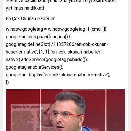
En Çok Okunan Haberler
window.googletag = window.googletag || {cmd: []};
googletag.cmd.push(function() {
googletag.defineSlot(‘/11357266/en-cok-okunan-
haberler-native’, [1, 1], ‘en-cok-okunan-haberler-
native’).addService(googletag.pubads());
googletag.enableServices();
googletag.display(‘en-cok-okunan-haberler-native’);
});