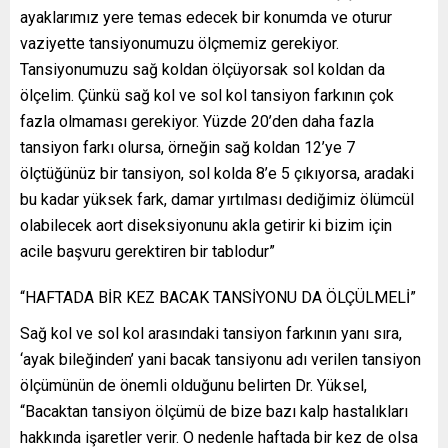
ayaklarımız yere temas edecek bir konumda ve oturur
vaziyette tansiyonumuzu ölçmemiz gerekiyor.
Tansiyonumuzu sağ koldan ölçüyorsak sol koldan da
ölçelim. Çünkü sağ kol ve sol kol tansiyon farkının çok
fazla olmaması gerekiyor. Yüzde 20’den daha fazla
tansiyon farkı olursa, örneğin sağ koldan 12’ye 7
ölçtüğünüz bir tansiyon, sol kolda 8’e 5 çıkıyorsa, aradaki
bu kadar yüksek fark, damar yırtılması dediğimiz ölümcül
olabilecek aort diseksiyonunu akla getirir ki bizim için
acile başvuru gerektiren bir tablodur”
“HAFTADA BİR KEZ BACAK TANSİYONU DA ÖLÇÜLMELİ”
Sağ kol ve sol kol arasındaki tansiyon farkının yanı sıra,
‘ayak bileğinden’ yani bacak tansiyonu adı verilen tansiyon
ölçümünün de önemli olduğunu belirten Dr. Yüksel,
“Bacaktan tansiyon ölçümü de bize bazı kalp hastalıkları
hakkında işaretler verir. O nedenle haftada bir kez de olsa