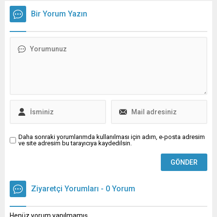
icbar suretiyle irtikap gibi
Bir Yorum Yazın
suçlardan aralarında tutuklu
Niyazi Nefi Kara’nın da
bulunduğu 41 kişi hakkında
iddianame düzenlendi.
Daha sonraki yorumlarımda kullanılması için adım, e-posta adresim
ve site adresim bu tarayıcıya kaydedilsin.
Ziyaretçi Yorumları - 0 Yorum
Henüz yorum yapılmamış.