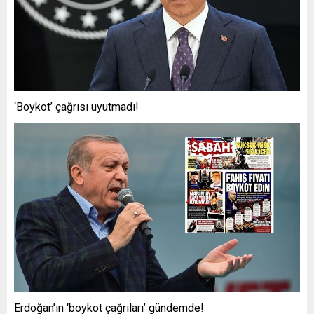
‘Boykot’ çağrısı uyutmadı!
Erdoğan’ın ‘boykot çağrıları’ gündemde!