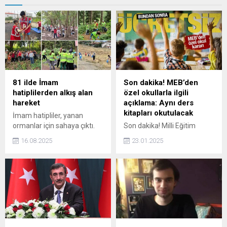
81 ilde İmam
Son dakika! MEB’den
hatiplilerden alkış alan
özel okullarla ilgili
hareket
açıklama: Aynı ders
kitapları okutulacak
İmam hatipliler, yanan
ormanlar için sahaya çıktı.
Son dakika! Milli Eğitim
Orman Temizliği
Bakanlığı tarafından
16.08.2025
23.01.2025
Seferberliği adı verilen
paylaşılan açıklamada, "Özel
kampanya kapsamında 81
okullarda da devlet
ilde eş zamanlı temizlik
okullarında olduğu gibi
gerçekleştirildi.
Bakanlıkça ücretsiz dağıtılan
ders kitapları okutulacak."
denildi.