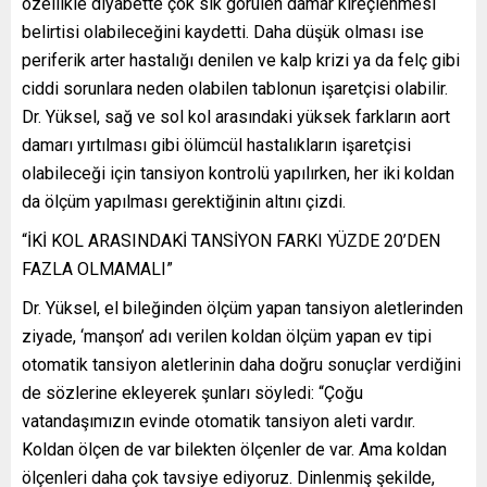
özellikle diyabette çok sık görülen damar kireçlenmesi
belirtisi olabileceğini kaydetti. Daha düşük olması ise
periferik arter hastalığı denilen ve kalp krizi ya da felç gibi
ciddi sorunlara neden olabilen tablonun işaretçisi olabilir.
Dr. Yüksel, sağ ve sol kol arasındaki yüksek farkların aort
damarı yırtılması gibi ölümcül hastalıkların işaretçisi
olabileceği için tansiyon kontrolü yapılırken, her iki koldan
da ölçüm yapılması gerektiğinin altını çizdi.
“İKİ KOL ARASINDAKİ TANSİYON FARKI YÜZDE 20’DEN
FAZLA OLMAMALI”
Dr. Yüksel, el bileğinden ölçüm yapan tansiyon aletlerinden
ziyade, ‘manşon’ adı verilen koldan ölçüm yapan ev tipi
otomatik tansiyon aletlerinin daha doğru sonuçlar verdiğini
de sözlerine ekleyerek şunları söyledi: “Çoğu
vatandaşımızın evinde otomatik tansiyon aleti vardır.
Koldan ölçen de var bilekten ölçenler de var. Ama koldan
ölçenleri daha çok tavsiye ediyoruz. Dinlenmiş şekilde,