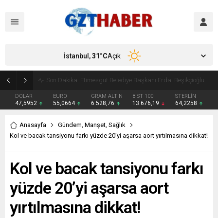
İstanbul,
31
°C
Açık
Son Dakika: Etimesgut Belediye Başkanı Erdal Beşikçioğlu görevden uzaklaştırıldı
DOLAR
EURO
GRAM ALTIN
BIST 100
STERLİN
47,5952
55,0664
6.528,76
13.676,19
64,2258
Anasayfa
Gündem
,
Manşet
,
Sağlık
Kol ve bacak tansiyonu farkı yüzde 20’yi aşarsa aort yırtılmasına dikkat!
Kol ve bacak tansiyonu farkı
yüzde 20’yi aşarsa aort
yırtılmasına dikkat!