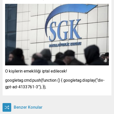
O kişilerin emekliliği iptal edilecek!
googletag.cmd.push(function () { googletag.display(“div-
gpt-ad-4133761-3”); });
Benzer Konular