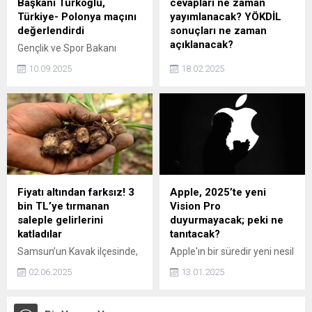
Başkanı Türkoğlu,
cevapları ne zaman
mecraları sunmuyorlar, aynı
Türkiye- Polonya maçını
yayımlanacak? YÖKDİL
zamanda bizleri kontrol
değerlendirdi
sonuçları ne zaman
eden, bizlerin anlatılarını
açıklanacak?
Gençlik ve Spor Bakanı
kuran çok etkili...
Osman Aşkın Bak ve Türkiye
Ölçme, Seçme ve
10.09.2025
18.02.2025
Basketbol Federasyonu
Yerleştirme Merkezince
(TBF) Başkanı Hidayet
(ÖSYM), Yükseköğretim
Türkoğlu, Türkiye’nin
Kurumları Yabancı Dil Sınavı
EuroBasket 2025 çeyrek
(2025-YÖKDİL/1) yapıldı.
finalinde Polonya'yı 91-77
Peki, YÖKDİL soruları ve
mağlup ederek yarı finale
cevapları ne zaman
yükseldiği maçın ardından
yayımlanacak? YÖKDİL
değerlendirmelerde
sonuçları ne zaman
bulundu.
açıklanacak?
Fiyatı altından farksız! 3
Apple, 2025’te yeni
bin TL’ye tırmanan
Vision Pro
saleple gelirlerini
duyurmayacak; peki ne
katladılar
tanıtacak?
Samsun’un Kavak ilçesinde,
Apple'ın bir süredir yeni nesil
halk arasında “topraktan
Vision Pro tanıtmayacağı
02.06.2025
13.01.2025
çıkan altın” olarak anılan
söyleniyordu. Peki onun
salebin hasat sezonu
yerine bir şeyler tanıtacak
başladı. Kilosu 3 bin TL’ye
mı?