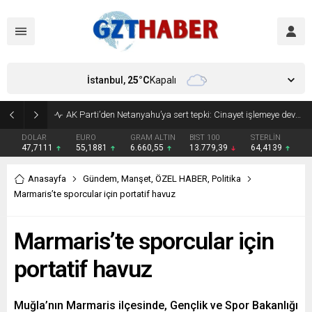
İstanbul,
25
°C
Kapalı
Son Dakika: Etimesgut Belediye Başkanı Erdal Beşikçioğlu görevden uzaklaştırıldı
DOLAR
EURO
GRAM ALTIN
BIST 100
STERLİN
47,7111
55,1881
6.660,55
13.779,39
64,4139
Anasayfa
Gündem
,
Manşet
,
ÖZEL HABER
,
Politika
Marmaris’te sporcular için portatif havuz
Marmaris’te sporcular için
portatif havuz
Muğla’nın Marmaris ilçesinde, Gençlik ve Spor Bakanlığı