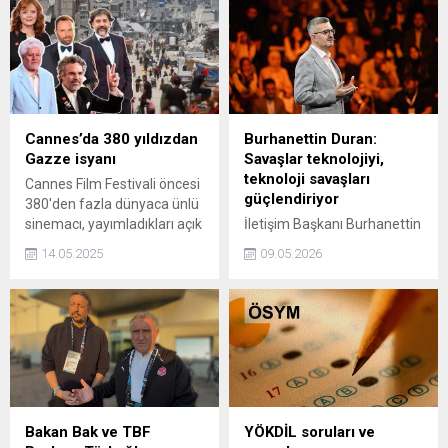
Cannes’da 380 yıldızdan
Burhanettin Duran:
Gazze isyanı
Savaşlar teknolojiyi,
teknoloji savaşları
Cannes Film Festivali öncesi
güçlendiriyor
380'den fazla dünyaca ünlü
sinemacı, yayımladıkları açık
İletişim Başkanı Burhanettin
mektuba imza atarak
Duran, TRT World Forum
14.05.2025
09.05.2026
İsrail'in Gazze'de
kapsamında düzenlenen
sürdürdüğü soykırımı kınadı.
TRT Next Programı’nda
Mektupta, sinemanın
konuştu. Duran, Teknoloji
adaletsizlik karşısında
dediğimiz şey çoğu zaman
sessiz kalamayacağı
savaşlarla gelişmiş. Şimdi bu
vurgulandı.
sarmal, yani savaşlar
teknolojiyi geliştirirken
teknoloji tekrar savaşları
güçlendiriyor. Artık teknoloji
Bakan Bak ve TBF
YÖKDİL soruları ve
şirketleri bize bir takım