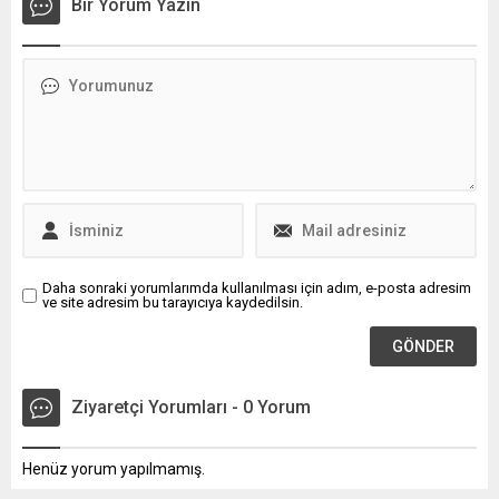
Bir Yorum Yazın
kadar alıcı bulan bu değerli
ürün, üreticilere yüksek
kazanç sağlarken pazarda
da yoğun talep görüyor.
Daha sonraki yorumlarımda kullanılması için adım, e-posta adresim
ve site adresim bu tarayıcıya kaydedilsin.
Ziyaretçi Yorumları - 0 Yorum
Henüz yorum yapılmamış.