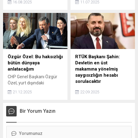
olmuştu....
16.08.2025
11.07.2025
yürüttüğü soruşturma
doğusundaki
kapsamında gözaltına alındı.
Srebrenitsa'da, 1995'te
Epözdemir, Galatasaray’ın
işlenen soykırımda
flaş ismi Osimhen
katledilen 7 kurbanın
transferine “2 milyon 500
Potoçari Anıt Mezarlığı'nda
bin Euro verebilirim” demişti.
düzenlenen defin törenine
Bir dönem Galatasaray Spor
katıldı.
Kulübü başkan yardımcılığı
görevini üstlenen Rezan
Özgür Özel: Bu haksızlığı
RTÜK Başkanı Şahin:
Epözdemir kimdir, neden
bütün dünyaya
Devletin en üst
gözaltına alındı?
anlatacağım
makamına yönelmiş
saygısızlığın hesabı
CHP Genel Başkanı Özgür
sorulacaktır
Özel, yurt dışındaki
ziyaretlerine ilişkin yapılan
Radyo, Televizyon ve Üst
21.12.2025
22.09.2025
eleştirilere yönelik, 15
Kurulu (RTÜK) Başkanı
Temmuz'da darbe sana
Ebubekir Şahin, Gazze’de
yapılınca ya da geçmişte
masum insanlara yönelik
Bir Yorum Yazın
kapatma davası sana
katliamların faili Netanyahu
açılınca, partinin başı
ile mazlumların hamisi ve
sıkışınca kapı kapı Avrupa'yı
insanlığın vicdanı olan
gezeceksin, bunun adı
Cumhurbaşkanımız Sayın