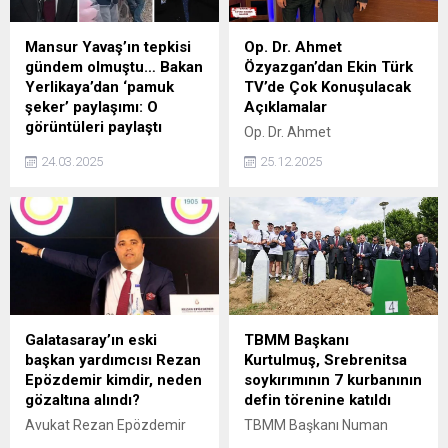
Mansur Yavaş’ın tepkisi
Op. Dr. Ahmet
gündem olmuştu… Bakan
Özyazgan’dan Ekin Türk
Yerlikaya’dan ‘pamuk
TV’de Çok Konuşulacak
şeker’ paylaşımı: O
Açıklamalar
görüntüleri paylaştı
Op. Dr. Ahmet
İBB Başkanı İmamoğlu'nun
Özyazgan’dan Ekin Türk
24.03.2025
25.12.2025
adliyeye sevk edildiği gün
TV’de önemli açıklamalar.
Saraçhane Meydanı'nda
Ekin Türk TV’de her hafta
konuşan ABB Başkanı
cumartesi günü ekranlara
Mansur Yavaş, Şırnak'ta
gelen ve sağlıklı yaşam
yapılan Nevruz kutlamasına
programı yorumcusu olan
gönderme yaparak, Dün
Dr. Ahmet Özyazgan kök
doğuda bir yerde, bana göre
hücre tedavilerinde önemli
paçavra olan bayraklar
açıklamalarda bulundu. Ali
sallanırken ve o mitinge
Akkaya’nın hazırlayıp sundu
Galatasaray’ın eski
TBMM Başkanı
gidenlere polisler pamuk
ve yorumcusu olduğu
başkan yardımcısı Rezan
Kurtulmuş, Srebrenitsa
şekeri verirken, buradaki
sağlıklı yaşam programında
Epözdemir kimdir, neden
soykırımının 7 kurbanının
gençlere de pamuk şekeri
açıklamalarda bulunan
gözaltına alındı?
defin törenine katıldı
vermelerini bekliyoruz
Özyazgan şu ifadeleri
Avukat Rezan Epözdemir
TBMM Başkanı Numan
demiş, o sözler gündem
kullandı. Kök...
İstanbul başsavcılığının
Kurtulmuş, Bosna Hersek'in