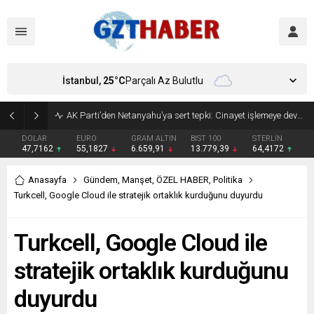
İstanbul,
25
°C
Parçalı Az Bulutlu
Son Dakika: Etimesgut Belediye Başkanı Erdal Beşikçioğlu görevden uzaklaştırıldı
DOLAR
EURO
GRAM ALTIN
BIST 100
STERLİN
47,7162
55,1827
6.659,91
13.779,39
64,4172
Anasayfa
Gündem
,
Manşet
,
ÖZEL HABER
,
Politika
Turkcell, Google Cloud ile stratejik ortaklık kurduğunu duyurdu
Turkcell, Google Cloud ile
stratejik ortaklık kurduğunu
duyurdu