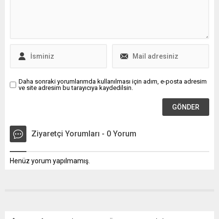
demokrasi arayışı, hukuk
Recep Tayyip Erdoğan’ı aynı
yolculuğu olacak ama benim
alt yazıda yan yana
kardeşlerim içeri atılınca, 31
getirmek; ahlaksızlık,
Mart'ta seçim kazandık diye
hadsizlik ve Türkiye
19 Mart'ta...
Cumhuriyeti Devleti’ne
yapılmış açık bir saldırıdır.
Devletin en üst makamına
yönelmiş bu...
Daha sonraki yorumlarımda kullanılması için adım, e-posta adresim
ve site adresim bu tarayıcıya kaydedilsin.
Ziyaretçi Yorumları - 0 Yorum
Henüz yorum yapılmamış.