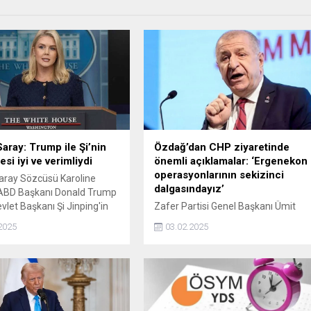
aray: Trump ile Şi’nin
Özdağ’dan CHP ziyaretinde
si iyi ve verimliydi
önemli açıklamalar: ‘Ergenekon
operasyonlarının sekizinci
aray Sözcüsü Karoline
dalgasındayız’
 ABD Başkanı Donald Trump
evlet Başkanı Şi Jinping'in
Zafer Partisi Genel Başkanı Ümit
örüşmesini 'iyi ve verimli'
Özdağ'ın, Silivri Cezaevi'nde
2025
03.02.2025
eğerlendirdi.
kendisini ziyaret eden CHP
heyetine, cezaevine konulması
sürecini, Ergenekon operasyonunun
sekizinci dalgasına benzeterek, İkili
bir hukuk sistemiyle, bir hukuk
katliamıyla karşı karşıyayız dediği