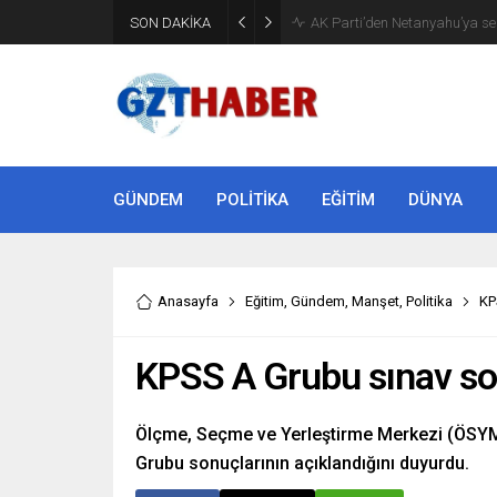
Son Dakika: Etimesgut Beledi
SON DAKİKA
uzaklaştırıldı
GÜNDEM
POLİTİKA
EĞİTİM
DÜNYA
Anasayfa
Eğitim
,
Gündem
,
Manşet
,
Politika
KP
KPSS A Grubu sınav son
Ölçme, Seçme ve Yerleştirme Merkezi (ÖSYM
Grubu sonuçlarının açıklandığını duyurdu.