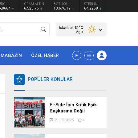
URO
GRAM ALTIN
BIST 100
STERLİN
5,0664
6.528,76
13.676,19
64,2258
İstanbul,
31
°C
Açık
MAGAZİN
ÖZEL HABER
POPÜLER KONULAR
Fi-Side İçin Kritik Eşik:
Başkasına Değil
Kendimize Güvenme
21.12.2025
0
Zamanı