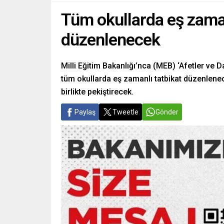
Tüm okullarda eş zamanl
düzenlenecek
Milli Eğitim Bakanlığı’nca (MEB) ‘Afetler ve D
tüm okullarda eş zamanlı tatbikat düzenlenecek.
birlikte pekiştirecek.
Paylaş
Tweetle
Gönder