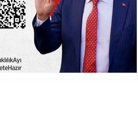
A
A
+
-
0
eşil Vatan-Benim Okulum Geleceğe Çare’ etkinlikleri kapsamında,
 ekim ayı ‘Afetler ve Dayanıklılık Ayı’ olarak belirlendi. Bu
 eğitimlerinin bütüncül bir yaklaşımla yürütülmesi ve bu bilincin
13 Ekim Pazartesi günü tüm okullarda eş zamanlı tatbikatlar
esinde, öğrencilerde ve toplumda afetlere karşı farkındalığı