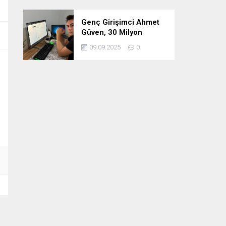
Genç Girişimci Ahmet
Güven, 30 Milyon
Etkileşimin Ardındaki
09.09.2025
0
İsim!