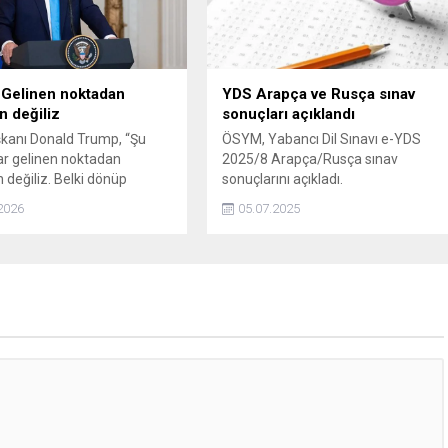
belirtildi.
 Gelinen noktadan
YDS Arapça ve Rusça sınav
 değiliz
sonuçları açıklandı
kanı Donald Trump, “Şu
ÖSYM, Yabancı Dil Sınavı e-YDS
r gelinen noktadan
2025/8 Arapça/Rusça sınav
eğiliz. Belki dönüp
sonuçlarını açıkladı.
 zorunda kalacağız” dedi.
2026
05.07.2025