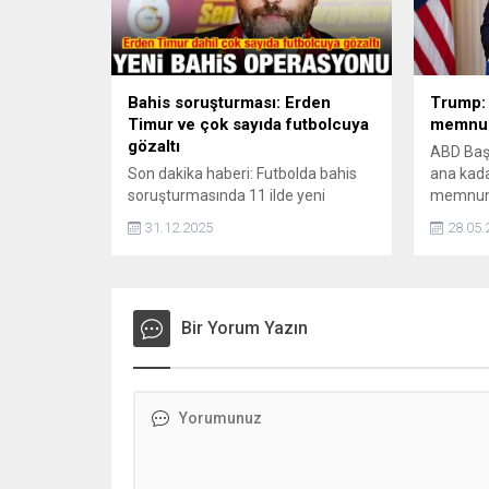
Bahis soruşturması: Erden
Trump:
Timur ve çok sayıda futbolcuya
memnun
gözaltı
ABD Baş
Son dakika haberi: Futbolda bahis
ana kada
soruşturmasında 11 ilde yeni
memnun d
operasyon gerçekleşti. Eski
bitirmek
31.12.2025
28.05.
Galatasaray yöneticisi Erden Timur
dahil 14'ü futbolcu 29 kişi hakkında
gözaltı kararı verildi. Şüphelilerden
Timur dahil 24'ü gözaltına alındı.
Bir Yorum Yazın