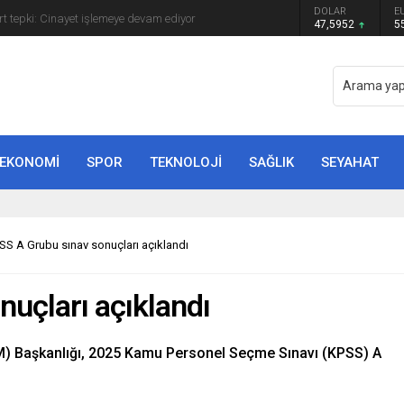
ye Başkanı Erdal Beşikçioğlu görevden
DOLAR
E
47,5952
5
EKONOMİ
SPOR
TEKNOLOJİ
SAĞLIK
SEYAHAT
SS A Grubu sınav sonuçları açıklandı
uçları açıklandı
) Başkanlığı, 2025 Kamu Personel Seçme Sınavı (KPSS) A