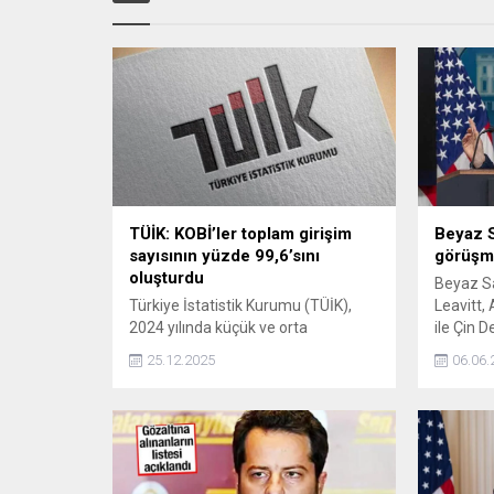
TÜİK: KOBİ’ler toplam girişim
Beyaz S
sayısının yüzde 99,6’sını
görüşme
oluşturdu
Beyaz S
Türkiye İstatistik Kurumu (TÜİK),
Leavitt,
2024 yılında küçük ve orta
ile Çin D
büyüklükteki işletmelerin (KOBİ),
telefon g
25.12.2025
06.06.
Türkiye'deki toplam girişim sayısının
olarak d
yüzde 99,6'sını oluşturduğunu
açıkladı.