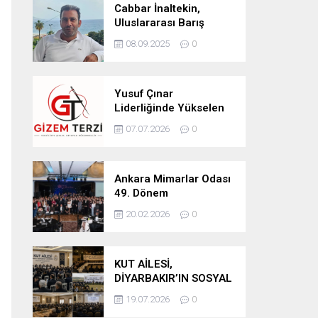
Cabbar İnaltekin,
Uluslararası Barış
Hareketi Silifke İlçe
08.09.2025
0
Başkanlığı’na Atandı
Yusuf Çınar
Liderliğinde Yükselen
Marka: Gizem Terzi’de
07.07.2026
0
Kalite Standartları
Yükseliyor
Ankara Mimarlar Odası
49. Dönem
Seçimlerinde Turuncu
20.02.2026
0
Liste Güven Tazeledi
KUT AİLESİ,
DİYARBAKIR’IN SOSYAL
YAPISINDA GÜÇLÜ
19.07.2026
0
YERİNİ KORUYOR