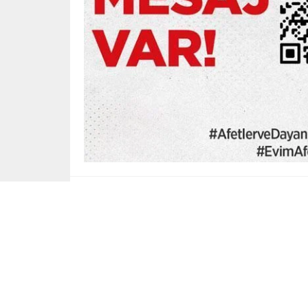
Yayınlama: 11.10.2025
18
Bakanlıktan yapılan yazılı açıklamaya göre; ‘Y
2025-2026 eğitim öğretim yılı tematik takviminde
kapsamda, okullarda afet bilinci ve risk azaltma
aile katılımıyla güçlendirilmesi hedefleniyor. 
uygulanacak. Afetler ve Dayanıklılık Ayı çerçev