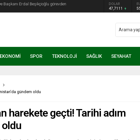
ye Başkanı Erdal Beşikçioğlu görevden
DOLAR
E
47,7111
5
EKONOMİ
SPOR
TEKNOLOJİ
SAĞLIK
SEYAHAT
menistan’da gündem oldu
n harekete geçti! Tarihi adım
 oldu