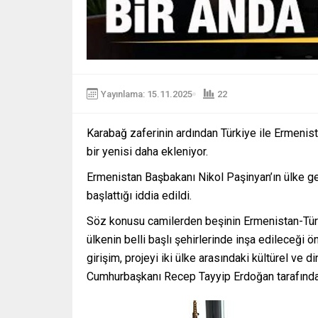
Yayınlama: 15.11.2025
22
Karabağ zaferinin ardından Türkiye ile Ermenist
bir yenisi daha ekleniyor.
Ermenistan Başbakanı Nikol Paşinyan’ın ülke ge
başlattığı iddia edildi.
Söz konusu camilerden beşinin Ermenistan-Türki
ülkenin belli başlı şehirlerinde inşa edileceği 
girişim, projeyi iki ülke arasındaki kültürel ve 
Cumhurbaşkanı Recep Tayyip Erdoğan tarafından t