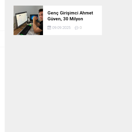
Genç Girişimci Ahmet
Güven, 30 Milyon
Etkileşimin Ardındaki
09.09.2025
0
İsim!