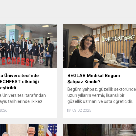
 Üniversitesi’nde
BEGLAB Medikal Begüm
CHFEST etkinliği
Şahpaz Kimdir?
ştirildi
Begüm Şahpaz, güzellik sektöründ
Üniversitesi tarafından
uzun yıllarını vermiş lisanslı bir
yıs tarihlerinde ilk kez
güzellik uzmanı ve usta öğreticidir.
enen MUDUTECHFEST,
Aynı zamanda mesleki eğitmen
2026
03.02.2025
i dünyasını öğrenciler ve
olan Şahpaz, kozmetik ve medikal
rofesyonelleriyle bir araya
ürün tedariki sağlayan, eğitimden
 Yapay zeka, dijital dönüşüm,
gelen bir medikal firma anlayışına
eknolojileri, siber güvenlik
sahiptir. Meslektaşlarına ışık olan