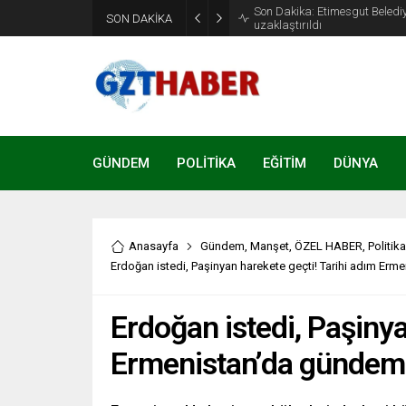
Son Dakika: Etimesgut Beledi
SON DAKİKA
uzaklaştırıldı
GÜNDEM
POLİTİKA
EĞİTİM
DÜNYA
Anasayfa
Gündem
,
Manşet
,
ÖZEL HABER
,
Politika
Erdoğan istedi, Paşinyan harekete geçti! Tarihi adım Er
Erdoğan istedi, Paşinya
Ermenistan’da gündem