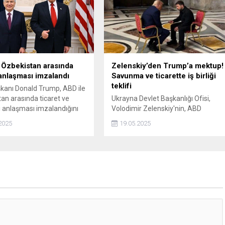
 bilişim odağında
Begüm Şahpaz, Türkiye'de yeni
tirilen etkinlik; uygulamalı
nesil eğitim ve salon sistemlerini
, seminerler ve teknoloji
hayata geçirmiş kıymetli bir
alanlarıyla yoğun ilgi
eğitimcidir.
 Özbekistan arasında
Zelenskiy’den Trump’a mektup!
 anlaşması imzalandı
Savunma ve ticarette iş birliği
teklifi
anı Donald Trump, ABD ile
an arasında ticaret ve
Ukrayna Devlet Başkanlığı Ofisi,
anlaşması imzalandığını
Volodimir Zelenskiy'nin, ABD
.
Başkanı Donald Trump'a savunma
2025
19.05.2025
sanayi ve ticaret alanlarında yeni iş
birliği teklif ettiği bir mektup
gönderdiğini duyurdu.