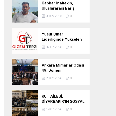
Cabbar İnaltekin,
Uluslararası Barış
Hareketi Silifke İlçe
08.09.2025
0
Başkanlığı’na Atandı
Yusuf Çınar
Liderliğinde Yükselen
Marka: Gizem Terzi’de
07.07.2026
0
Kalite Standartları
Yükseliyor
Ankara Mimarlar Odası
49. Dönem
Seçimlerinde Turuncu
20.02.2026
0
Liste Güven Tazeledi
KUT AİLESİ,
DİYARBAKIR’IN SOSYAL
YAPISINDA GÜÇLÜ
19.07.2026
0
YERİNİ KORUYOR