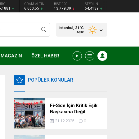
URO
GRAM ALTIN
BIST 100
STERLİN
5,1881
6.660,55
13.779,39
64,4139
İstanbul,
31
°C
Açık
MAGAZİN
ÖZEL HABER
POPÜLER KONULAR
Fi-Side İçin Kritik Eşik:
Başkasına Değil
Kendimize Güvenme
21.12.2025
0
Zamanı