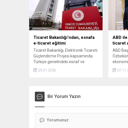
ormanda bir derslikte ders yapmış
ve bulut
olmalarını uzun yıllar
gerçekleş
unutamayacaklarını düşünüyorum.
atölyeler
Orman yangınlarıyla mücadeleyi
deneyim 
ilk...
gördü.
Ticaret Bakanlığı’ndan, esnafa
ABD ile
e-ticaret eğitimi
ticaret
Ticaret Bakanlığı, Elektronik Ticareti
ABD Başk
Güçlendirme Projesi kapsamında
Özbekist
Türkiye genelindeki esnaf ve
ekonomi 
KOBİ'lere yönelik e-ticaret ile ilgili
duyurdu
25.01.2026
07.11.
eğitim çalışması başlatılacağını
açıkladı.
Bir Yorum Yazın