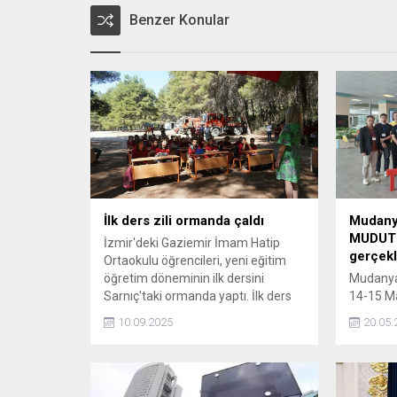
Benzer Konular
İlk ders zili ormanda çaldı
Mudanya
MUDUTE
İzmir'deki Gaziemir İmam Hatip
gerçekle
Ortaokulu öğrencileri, yeni eğitim
öğretim döneminin ilk dersini
Mudanya 
Sarnıç'taki ormanda yaptı. İlk ders
14-15 Ma
zilini yanan ve yangından
düzenl
10.09.2025
20.05.
etkilenmeyen orman alanlarının
teknoloj
kesişim noktasında çalan Müdür
sektör p
Özgür Şenyüz, “Çocuklarımızın
getirdi.
ortaokula ilk adım attıkları gün
yazılım t