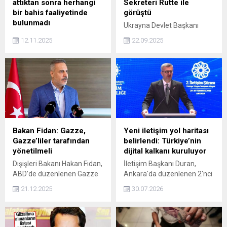
attıktan sonra herhangi
Sekreteri Rutte ile
bir bahis faaliyetinde
görüştü
bulunmadı
Ukrayna Devlet Başkanı
Batman Petrolspor:
Volodimir Zelenskiy, NATO
12.11.2025
22.09.2025
Futbolcularımız, imza
Genel Sekreteri Mark Rutte
attıktan sonra herhangi bir
ile bir araya geldi.
bahis faaliyetinde
bulunmadı
Bakan Fidan: Gazze,
Yeni iletişim yol haritası
Gazze’liler tarafından
belirlendi: Türkiye’nin
yönetilmeli
dijital kalkanı kuruluyor
Dışişleri Bakanı Hakan Fidan,
İletişim Başkanı Duran,
ABD’de düzenlenen Gazze
Ankara'da düzenlenen 2'nci
konulu toplantının ardından
İletişim Şurası'nın sonuç
21.12.2025
30.07.2026
yaptığı açıklamada, “Türkiye
bildirgesini paylaştı.
olarak şunu net biçimde
Bildirgede yapay zeka, afet
ortaya koyduk, Gazze’ye
iletişimi ve
yönelik tüm çalışmalarda üç
dezenformasyonla