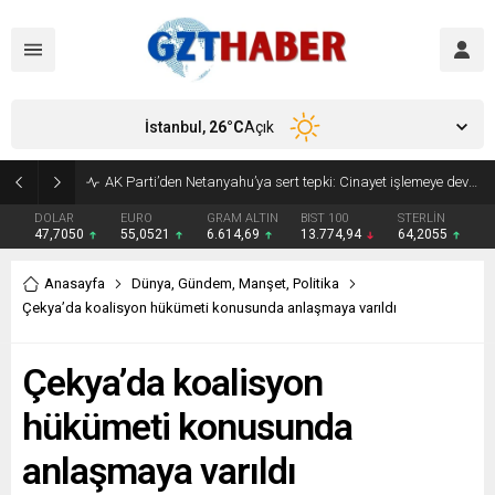
İstanbul,
26
°C
Açık
Son Dakika: Etimesgut Belediye Başkanı Erdal Beşikçioğlu görevden uzaklaştırıldı
DOLAR
EURO
GRAM ALTIN
BIST 100
STERLİN
47,7050
55,0521
6.614,69
13.774,94
64,2055
Anasayfa
Dünya
,
Gündem
,
Manşet
,
Politika
Çekya’da koalisyon hükümeti konusunda anlaşmaya varıldı
Çekya’da koalisyon
hükümeti konusunda
anlaşmaya varıldı