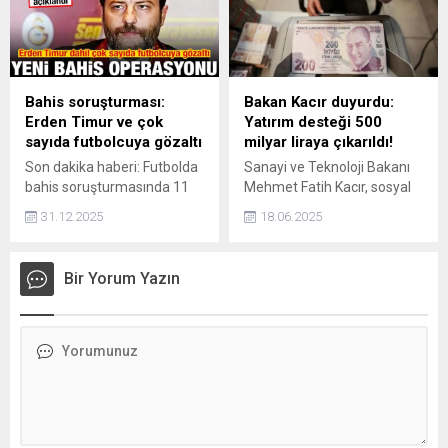
temel parametre bizim için
mücadele stratejileri öne
vazgeçilmezdir. Birincisi,
çıktı.
Gazze’nin Gazze’liler
tarafından yönetilmesi.
İkincisi, Gazze topraklarının
Bahis soruşturması:
Bakan Kacır duyurdu:
hiçbir şekilde bölünmemesi.
Erden Timur ve çok
Yatırım desteği 500
Üçüncüsü ise Gazze’de
sayıda futbolcuya gözaltı
milyar liraya çıkarıldı!
yapılacak her şeyin
Son dakika haberi: Futbolda
Sanayi ve Teknoloji Bakanı
Gazze’liler için yapılmasıdır.
bahis soruşturmasında 11
Mehmet Fatih Kacır, sosyal
Yeniden...
ilde yeni operasyon
medya hesabından,
31.12.2025
18.06.2025
gerçekleşti. Eski Galatasaray
Cumhurbaşkanı Recep
yöneticisi Erden Timur dahil
Tayyip Erdoğan'ın bugün
14'ü futbolcu 29 kişi
verdiği "müjde"ye ilişkin
Bir Yorum Yazın
hakkında gözaltı kararı
değerlendirmede bulundu.
verildi. Şüphelilerden Timur
dahil 24'ü gözaltına alındı.