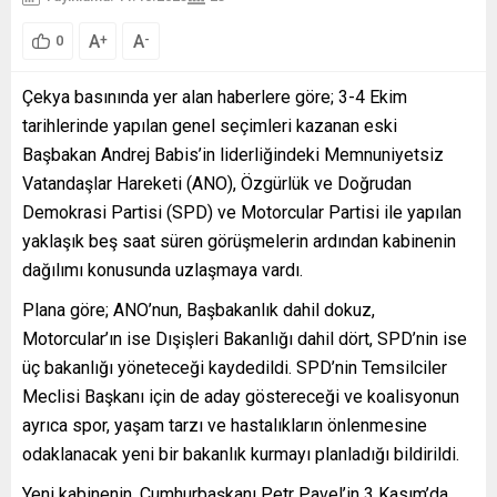
A
A
+
-
0
Çekya basınında yer alan haberlere göre; 3-4 Ekim
tarihlerinde yapılan genel seçimleri kazanan eski
Başbakan Andrej Babis’in liderliğindeki Memnuniyetsiz
Vatandaşlar Hareketi (ANO), Özgürlük ve Doğrudan
Demokrasi Partisi (SPD) ve Motorcular Partisi ile yapılan
yaklaşık beş saat süren görüşmelerin ardından kabinenin
dağılımı konusunda uzlaşmaya vardı.
Plana göre; ANO’nun, Başbakanlık dahil dokuz,
Motorcular’ın ise Dışişleri Bakanlığı dahil dört, SPD’nin ise
üç bakanlığı yöneteceği kaydedildi. SPD’nin Temsilciler
Meclisi Başkanı için de aday göstereceği ve koalisyonun
ayrıca spor, yaşam tarzı ve hastalıkların önlenmesine
odaklanacak yeni bir bakanlık kurmayı planladığı bildirildi.
Yeni kabinenin, Cumhurbaşkanı Petr Pavel’in 3 Kasım’da