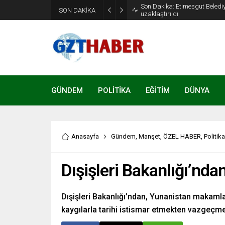
Son Dakika: Etimesgut Beledi
SON DAKİKA
uzaklaştırıldı
GÜNDEM
POLİTİKA
EĞİTİM
DÜNYA
Anasayfa
Gündem
,
Manşet
,
ÖZEL HABER
,
Politika
Dışişleri Bakanlığı’nda
Dışişleri Bakanlığı’ndan, Yunanistan makamlar
kaygılarla tarihi istismar etmekten vazgeçmel