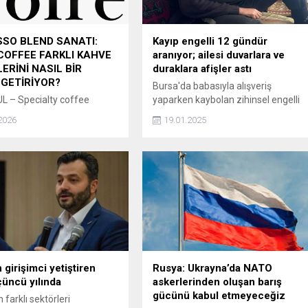
SO BLEND SANATI:
Kayıp engelli 12 gündür
COFFEE FARKLI KAHVE
aranıyor; ailesi duvarlara ve
ERİNİ NASIL BİR
duraklara afişler astı
GETİRİYOR?
Bursa'da babasıyla alışveriş
L – Specialty coffee
yaparken kaybolan zihinsel engelli
da son yıllarda single origin
Necmettin Sönmez'den (46), 12
2026
19.01.2025
e olan ilgi artarken, kahve
gündür haber alınamıyor. Ekipler,
rı espresso hazırlamanın
Sönmez'i son olarak güvenlik
uzmanlık gerektirdiğine
kamerası görüntülerine girdiği
ekiyor. Yüksek basınç
Uludağ eteklerinde ararken, ailesi
kısa sürede demlenen
görenlerin haber vermesi için
, kahvenin tüm karakterini
üzerinde fotoğrafı bulunan afişleri
çimde ortaya çıkaran bir
araçların arkasına, duvarlara,
larak öne çıkıyor. Bu
aydınlatma direklerine ve otobüs
başarılı bir espresso
duraklarına astı.
kaliteli çekirdek...
 girişimci yetiştiren
Rusya: Ukrayna’da NATO
üncü yılında
askerlerinden oluşan barış
gücünü kabul etmeyeceğiz
 farklı sektörleri