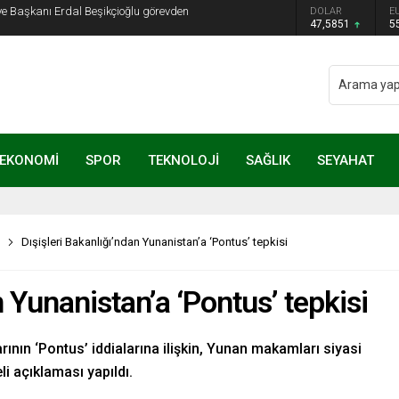
ye Başkanı Erdal Beşikçioğlu görevden
DOLAR
E
47,5851
5
EKONOMİ
SPOR
TEKNOLOJİ
SAĞLIK
SEYAHAT
Dışişleri Bakanlığı’ndan Yunanistan’a ‘Pontus’ tepkisi
n Yunanistan’a ‘Pontus’ tepkisi
ının ‘Pontus’ iddialarına ilişkin, Yunan makamları siyasi
i açıklaması yapıldı.