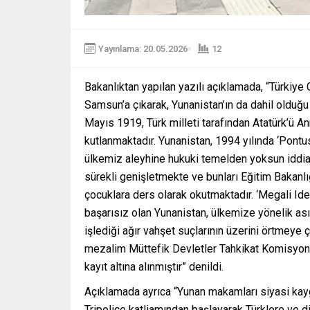
Yayınlama: 20.05.2026
12
Bakanlıktan yapılan yazılı açıklamada, “Türkiy
Samsun’a çıkarak, Yunanistan’ın da dahil olduğu 
Mayıs 1919, Türk milleti tarafından Atatürk’ü
kutlanmaktadır. Yunanistan, 1994 yılında ‘Pontus
ülkemiz aleyhine hukuki temelden yoksun iddial
sürekli genişletmekte ve bunları Eğitim Bakanlığ
çocuklara ders olarak okutmaktadır. ‘Megali Ide
başarısız olan Yunanistan, ülkemize yönelik as
işlediği ağır vahşet suçlarının üzerini örtmeye 
mezalim Müttefik Devletler Tahkikat Komisyon
kayıt altına alınmıştır” denildi.
Açıklamada ayrıca “Yunan makamları siyasi kayg
Tripoliçe katliamından başlayarak Türklere ve di