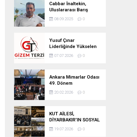
Cabbar İnaltekin,
Uluslararası Barış
Hareketi Silifke İlçe
08.09.2025
0
Başkanlığı’na Atandı
Yusuf Çınar
Liderliğinde Yükselen
Marka: Gizem Terzi’de
07.07.2026
0
Kalite Standartları
Yükseliyor
Ankara Mimarlar Odası
49. Dönem
Seçimlerinde Turuncu
20.02.2026
0
Liste Güven Tazeledi
KUT AİLESİ,
DİYARBAKIR’IN SOSYAL
YAPISINDA GÜÇLÜ
19.07.2026
0
YERİNİ KORUYOR