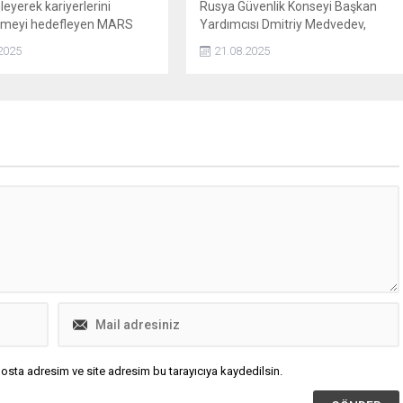
eyerek kariyerlerini
Rusya Güvenlik Konseyi Başkan
emeyi hedefleyen MARS
Yardımcısı Dmitriy Medvedev,
çüncü yılın açılışını yapıyor.
Ukrayna'da barış gücü olarak NATO
2025
21.08.2025
ncilerinin katıldığı ve uzay
askerlerini ve bu tür bir güvenlik
yle tasarlanan eğitime 7
garantisini kabul etmeyeceklerini
lam 100 öğrenci katılıyor.
bildirdi.
osta adresim ve site adresim bu tarayıcıya kaydedilsin.