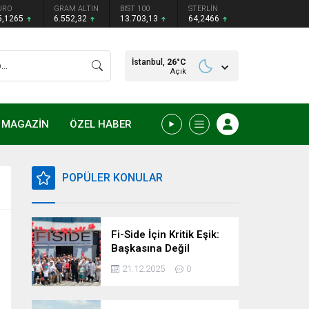
URO
GRAM ALTIN
BIST 100
STERLİN
5,1265
6.552,32
13.703,13
64,2466
İstanbul,
26
°C
Açık
MAGAZİN
ÖZEL HABER
POPÜLER KONULAR
Fi-Side İçin Kritik Eşik:
Başkasına Değil
Kendimize Güvenme
21.12.2025
0
Zamanı