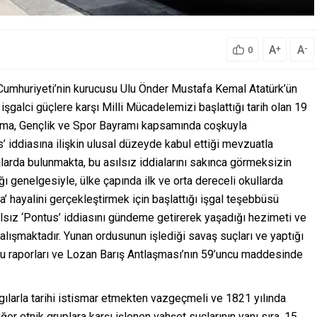
A
A
+
-
0
e Cumhuriyeti’nin kurucusu Ulu Önder Mustafa Kemal Atatürk’ün
işgalci güçlere karşı Milli Mücadelemizi başlattığı tarih olan 19
 Anma, Gençlik ve Spor Bayramı kapsamında coşkuyla
’ iddiasına ilişkin ulusal düzeyde kabul ettiği mevzuatla
arda bulunmakta, bu asılsız iddialarını sakınca görmeksizin
ı genelgesiyle, ülke çapında ilk ve orta dereceli okullarda
a’ hayalini gerçekleştirmek için başlattığı işgal teşebbüsü
ılsız ‘Pontus’ iddiasını gündeme getirerek yaşadığı hezimeti ve
çalışmaktadır. Yunan ordusunun işlediği savaş suçları ve yaptığı
u raporları ve Lozan Barış Antlaşması’nın 59’uncu maddesinde
ılarla tarihi istismar etmekten vazgeçmeli ve 1821 yılında
ğer etnik gruplara karşı işlenen vahşet suçlarının yanı sıra, 15