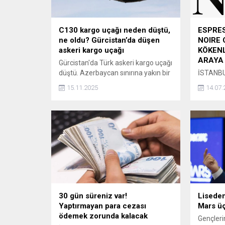
C130 kargo uçağı neden düştü,
ESPRES
ne oldu? Gürcistan’da düşen
NOIRE 
askeri kargo uçağı
KÖKENL
ARAYA 
Gürcistan'da Türk askeri kargo uçağı
düştü. Azerbaycan sınırına yakın bir
İSTANBU
bölgede meydana gelen kazada,
dünyasın
15.11.2025
14.07.
arama-kurtarma çalışmaları devam
kahveler
ediyor. Uçağın havada parçalanmış
uzmanla
halde görüntülenmesi, dış etken
ayrı bir 
veya mühimmat patlaması gibi
dikkat ç
senaryoları akıllara getirirken, resmi
altında 
soruşturma hemen başlatıldı.
espresso
Lockheed C-130 Hercules tipi uçak,
yoğun bi
düşüş nedeninin belirlenmesi için
yöntem o
inceleniyor.
nedenle 
yalnızca 
30 gün süreniz var!
Liseden
Yaptırmayan para cezası
Mars üç
ödemek zorunda kalacak
Gençlerin