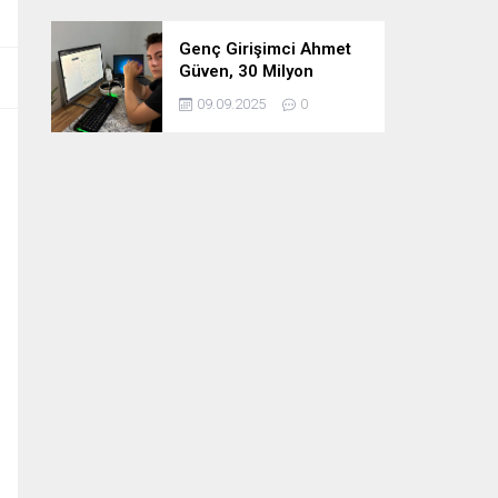
Genç Girişimci Ahmet
Güven, 30 Milyon
Etkileşimin Ardındaki
09.09.2025
0
İsim!