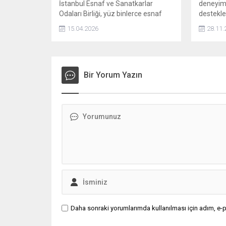
İstanbul Esnaf ve Sanatkarlar
deneyiml
Odaları Birliği, yüz binlerce esnaf
destekl
kurye için sicil kaydı zorunluluğunu
Projesi ü
15.04.2026
28.11.
yürürlüğe koydu. Yapılan
Lise öğre
düzenlemeye göre, 30 gün içinde
konsepti
kayıt işlemlerini tamamlamayan
ilden top
motokuryeler hem para cezası hem
de iş yerlerinin kapatılması gibi
Bir Yorum Yazın
yaptırımlarla karşı karşıya kalacak.
Daha sonraki yorumlarımda kullanılması için adım, e-p