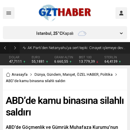
İstanbul,
25
°C
Kapalı
AK Parti’den Netanyahu’ya sert tepki: Cinayet işlemeye devam ediyor
DOLAR
EURO
GRAM ALTIN
BIST 100
STERLİN
47,7111
55,1881
6.660,55
13.779,39
64,4139
Anasayfa
Dünya
,
Gündem
,
Manşet
,
ÖZEL HABER
,
Politika
ABD’de kamu binasına silahlı saldırı
ABD’de kamu binasına silahlı
saldırı
ABD’de Göçmenlik ve Gümrük Muhafaza Kurumu’nun