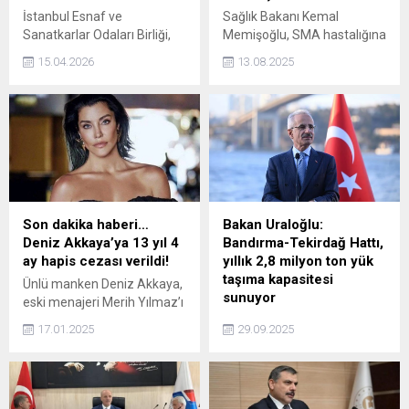
İstanbul Esnaf ve
Sağlık Bakanı Kemal
Sanatkarlar Odaları Birliği,
Memişoğlu, SMA hastalığına
yüz binlerce esnaf kurye için
yönelik yerli ilaç üretimi için
15.04.2026
13.08.2025
sicil kaydı zorunluluğunu
çalışmalara başlandığını
yürürlüğe koydu. Yapılan
duyurdu. Memişoğlu, “SMA
düzenlemeye göre, 30 gün
ilacını biz üreteceğiz” dedi.
içinde kayıt işlemlerini
tamamlamayan
motokuryeler hem para
cezası hem de iş yerlerinin
kapatılması gibi
yaptırımlarla karşı karşıya
Son dakika haberi…
Bakan Uraloğlu:
kalacak.
Deniz Akkaya’ya 13 yıl 4
Bandırma-Tekirdağ Hattı,
ay hapis cezası verildi!
yıllık 2,8 milyon ton yük
taşıma kapasitesi
Ünlü manken Deniz Akkaya,
sunuyor
eski menajeri Merih Yılmaz’ı
darp ettirip aracına el
Ulaştırma ve Altyapı Bakanı
17.01.2025
29.09.2025
koyduğu gerekçesiyle 5
Abdulkadir Uraloğlu, 9
kişiyle birlikte 13 yıl 4 ay
Mayıs'ta hizmete açılan
hapis cezasına çarptırıldı.
Bandırma-Tekirdağ Tren
Feribot Hattı ile 9 kat daha