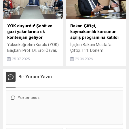
fazla yük taşıma imkanı
sağladıklarını ve yeni hattın
yıllık 2,8 milyon ton yük
taşıma kapasitesi
sunduğunu duyurdu.
YÖK duyurdu! Şehit ve
Bakan Çiftçi,
gazi yakınlarına ek
kaymakamlık kursunun
kontenjan geliyor
açılış programına katıldı
Yükseköğretim Kurulu (YÖK)
İçişleri Bakanı Mustafa
Başkanı Prof. Dr. Erol Özvar,
Çiftçi, 111. Dönem
Ağrı İbrahim Çeçen
Kaymakamlık Kursu'nun
25.07.2025
29.06.2026
Üniversitesini ziyaret etti.
açılış programına katıldı.
Özvar, şehit ve gazi
yakınlarına yönelik, yüksek
Bir Yorum Yazın
lisans ve doktora
programlarında ek
kontenjan tanımlanacağını
duyurdu.