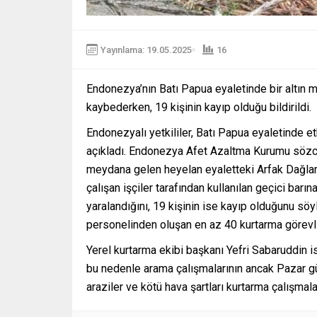
Yayınlama: 19.05.2025
16
Endonezya’nın Batı Papua eyaletinde bir altın ma
kaybederken, 19 kişinin kayıp olduğu bildirildi.
Endonezyalı yetkililer, Batı Papua eyaletinde et
açıkladı. Endonezya Afet Azaltma Kurumu sözc
meydana gelen heyelan eyaletteki Arfak Dağları’
çalışan işçiler tarafından kullanılan geçici barına
yaralandığını, 19 kişinin ise kayıp olduğunu sö
personelinden oluşan en az 40 kurtarma görevli
Yerel kurtarma ekibi başkanı Yefri Sabaruddin i
bu nedenle arama çalışmalarının ancak Pazar gün
araziler ve kötü hava şartları kurtarma çalışmaları