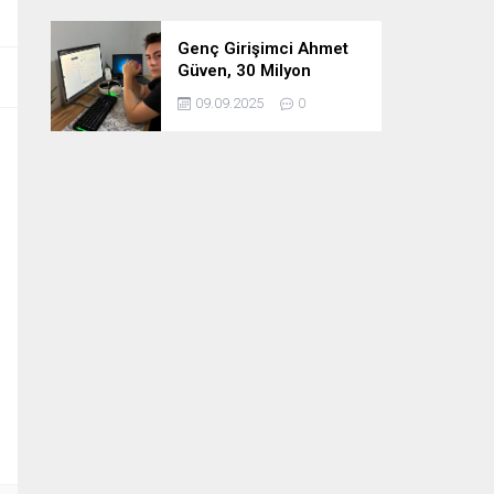
Genç Girişimci Ahmet
Güven, 30 Milyon
Etkileşimin Ardındaki
09.09.2025
0
İsim!