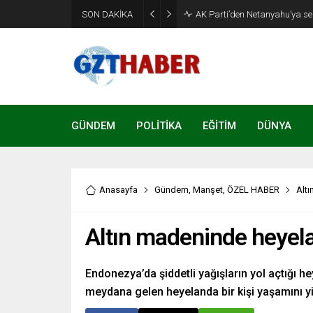
Son Dakika: Etimesgut Beledi
SON DAKİKA
uzaklaştırıldı
GÜNDEM
POLİTİKA
EĞİTİM
DÜNYA
Anasayfa
Gündem
,
Manşet
,
ÖZEL HABER
Altı
Altın madeninde heyela
Endonezya’da şiddetli yağışların yol açtığı h
meydana gelen heyelanda bir kişi yaşamını yiti