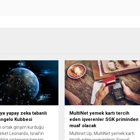
ya yapay zeka tabanlı
MultiNet yemek kartı tercih
angelo Kubbesi
eden işverenler SGK priminden
muaf olacak
n ortak girişim kurduğu
irket Leonardo, İsrail’in
Multinet Up, MultiNet yemek kartı
ubbe sistemine benzer
tercih eden işverenlerin Sosyal