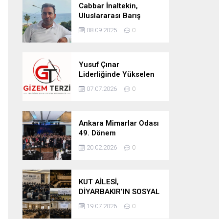
Cabbar İnaltekin,
Uluslararası Barış
Hareketi Silifke İlçe
08.09.2025
0
Başkanlığı’na Atandı
Yusuf Çınar
Liderliğinde Yükselen
Marka: Gizem Terzi’de
07.07.2026
0
Kalite Standartları
Yükseliyor
Ankara Mimarlar Odası
49. Dönem
Seçimlerinde Turuncu
20.02.2026
0
Liste Güven Tazeledi
KUT AİLESİ,
DİYARBAKIR’IN SOSYAL
YAPISINDA GÜÇLÜ
19.07.2026
0
YERİNİ KORUYOR