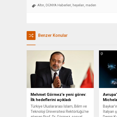
Altın
DÜNYA Haberleri
heyelan
maden
,
,
,
Benzer Konular
Mehmet Görmez’e yeni görev:
Avrupa’
İlk hedeflerini açıkladı
Michel
Türkiye Uluslararası İslam, Bilim ve
Baykar’ı
Teknoloji Üniversitesi Rektörlüğü'ne
İtalyan ş
atanan Prof. Dr. Görmez, sosyal
Demir K