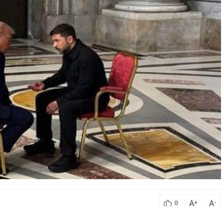
A
A
+
-
0