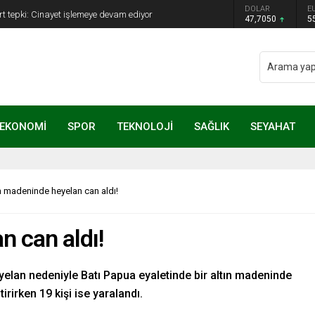
ye Başkanı Erdal Beşikçioğlu görevden
DOLAR
E
47,7050
5
EKONOMİ
SPOR
TEKNOLOJİ
SAĞLIK
SEYAHAT
n madeninde heyelan can aldı!
n can aldı!
eyelan nedeniyle Batı Papua eyaletinde bir altın madeninde
rirken 19 kişi ise yaralandı.