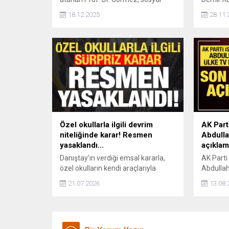
medya hesabından paylaşımda
şekilde 
18.12.2025
28.11.
bulundu.
tehditle
hava sav
Özel okullarla ilgili devrim
AK Parti
niteliğinde karar! Resmen
Abdulla
yasaklandı…
açıklam
Danıştay’ın verdiği emsal kararla,
AK Parti 
özel okulların kendi araçlarıyla
Abdullah
ücretli öğrenci taşımacılığı yapması
değinere
21.07.2026
13.08.
resmen yasaklandı.
oranında