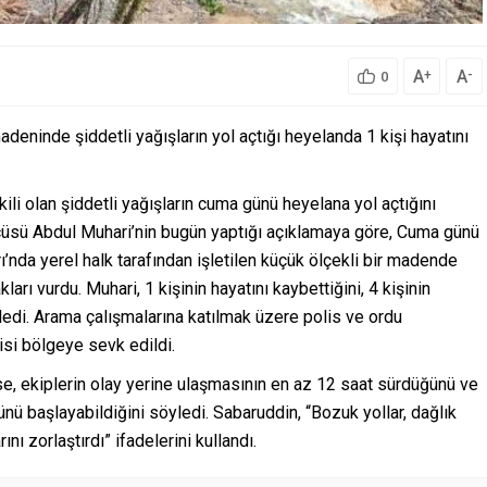
A
A
+
-
0
deninde şiddetli yağışların yol açtığı heyelanda 1 kişi hayatını
kili olan şiddetli yağışların cuma günü heyelana yol açtığını
üsü Abdul Muhari’nin bugün yaptığı açıklamaya göre, Cuma günü
nda yerel halk tarafından işletilen küçük ölçekli bir madende
kları vurdu. Muhari, 1 kişinin hayatını kaybettiğini, 4 kişinin
yledi. Arama çalışmalarına katılmak üzere polis ve ordu
si bölgeye sevk edildi.
se, ekiplerin olay yerine ulaşmasının en az 12 saat sürdüğünü ve
ü başlayabildiğini söyledi. Sabaruddin, “Bozuk yollar, dağlık
nı zorlaştırdı” ifadelerini kullandı.