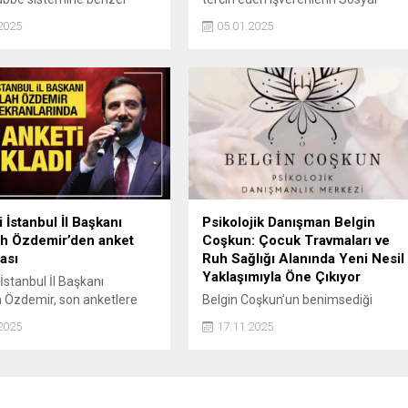
Avrupa’yı hava
Güvenlik Kurumu (SGK) priminden
2025
05.01.2025
rinden korumak için yeni bir
muaf olacağını açıkladı.
unma sistemi geliştirdi.
 İstanbul İl Başkanı
Psikolojik Danışman Belgin
h Özdemir’den anket
Coşkun: Çocuk Travmaları ve
ası
Ruh Sağlığı Alanında Yeni Nesil
Yaklaşımıyla Öne Çıkıyor
İstanbul İl Başkanı
 Özdemir, son anketlere
Belgin Coşkun’un benimsediği
k, "CHP anketlerde yüzde 4
danışmanlık modeli; bireyin içsel
2025
17.11.2025
 geriye düştü "dedi.
dünyasına ışık tutmayı, duygusal
farkındalığı artırmayı ve yaşam
döngülerinde kalıcı dönüşüm
sağlamayı hedefliyor.