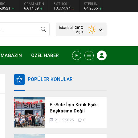
URO
GRAM ALTIN
BIST 100
STERLİN
5,0521
6.614,69
13.774,94
64,2055
İstanbul,
26
°C
Açık
MAGAZİN
ÖZEL HABER
POPÜLER KONULAR
Fi-Side İçin Kritik Eşik:
Başkasına Değil
Kendimize Güvenme
21.12.2025
0
Zamanı