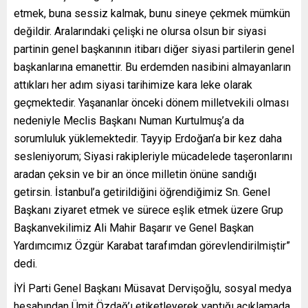
etmek, buna sessiz kalmak, bunu sineye çekmek mümkün
değildir. Aralarındaki çelişki ne olursa olsun bir siyasi
partinin genel başkanının itibarı diğer siyasi partilerin genel
başkanlarına emanettir. Bu erdemden nasibini almayanların
attıkları her adım siyasi tarihimize kara leke olarak
geçmektedir. Yaşananlar önceki dönem milletvekili olması
nedeniyle Meclis Başkanı Numan Kurtulmuş’a da
sorumluluk yüklemektedir. Tayyip Erdoğan’a bir kez daha
sesleniyorum; Siyasi rakipleriyle mücadelede taşeronlarını
aradan çeksin ve bir an önce milletin önüne sandığı
getirsin. İstanbul’a getirildiğini öğrendiğimiz Sn. Genel
Başkanı ziyaret etmek ve sürece eşlik etmek üzere Grup
Başkanvekilimiz Ali Mahir Başarır ve Genel Başkan
Yardımcımız Özgür Karabat tarafımdan görevlendirilmiştir”
dedi.
İYİ Parti Genel Başkanı Müsavat Dervişoğlu, sosyal medya
hesabından Ümit Özdağ’ı etiketleyerek yaptığı açıklamada,