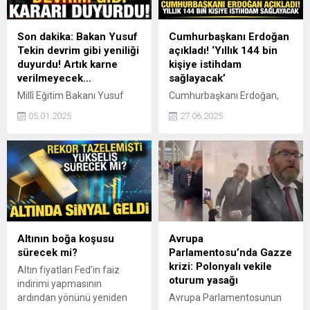
Son dakika: Bakan Yusuf
Cumhurbaşkanı Erdoğan
Tekin devrim gibi yeniliği
açıkladı! ‘Yıllık 144 bin
duyurdu! Artık karne
kişiye istihdam
verilmeyecek…
sağlayacak’
Millî Eğitim Bakanı Yusuf
Cumhurbaşkanı Erdoğan,
Tekin, yeni eğitim-öğretim
Küresel Ulaştırma Koridorları
05.01.2025
27.06.2025
yılında, ilkokullarda karne
Forumu'nda konuştu.
yerine gelişim raporu
Cumhurbaşkanı Erdoğan,
uygulaması olacağını
"Orta Koridor için projeleri
açıkladı. Tekin, "Bize
hayata geçirdiğimizde 114
verilecek kadro belli olunca,
milyar dolarlık üretim etkisi
KPSS ile son öğretmen
ve ortalama 144 bin kişiye
atamasını
istihdam öngörüyoruz." dedi.
gerçekleştireceğiz." dedi.
Altının boğa koşusu
Avrupa
sürecek mi?
Parlamentosu’nda Gazze
krizi: Polonyalı vekile
Altın fiyatları Fed'in faiz
oturum yasağı
indirimi yapmasının
ardından yönünü yeniden
Avrupa Parlamentosunun