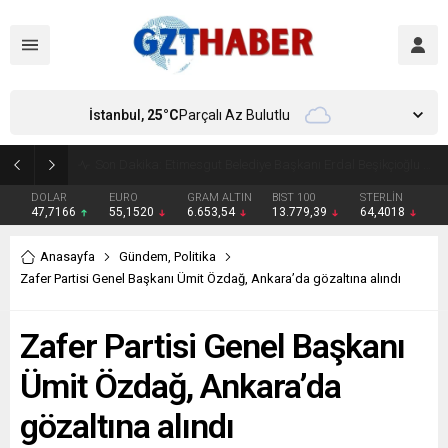
İstanbul,
25
°C
Parçalı Az Bulutlu
Son Dakika: Etimesgut Belediye Başkanı Erdal Beşikçioğlu görevden uzaklaştırıldı
DOLAR
EURO
GRAM ALTIN
BIST 100
STERLİN
47,7166
55,1520
6.653,54
13.779,39
64,4018
Anasayfa
Gündem
,
Politika
Zafer Partisi Genel Başkanı Ümit Özdağ, Ankara’da gözaltına alındı
Zafer Partisi Genel Başkanı
Ümit Özdağ, Ankara’da
gözaltına alındı