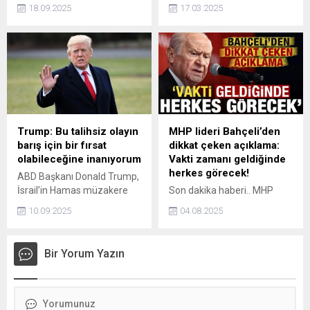
yukarı çevirdi. Bu yıl yüzde
(AP) Polonyalı Milletvekili
18.09.2025
17.03.2025
40'a yakın artan altın
Grzegorz Braun, ocak
fiyatlarının nasıl seyretmesi
ayında Holokost kurbanlarını
bekleniyor? Analistler altın
anma amacıyla yapılan
fiyatlarına ilişkin
saygı duruşunu İsrail'in
değerlendirmeler yaptı.
Gazze'de öldürdüğü
Filistinliler için dua çağrısı
yaparak bozduğu
gerekçesiyle ekim ayına
kadar AP'de düzenlenecek
Trump: Bu talihsiz olayın
MHP lideri Bahçeli’den
oturumlara katılımının
barış için bir fırsat
dikkat çeken açıklama:
yasaklandığını duyurdu.
olabileceğine inanıyorum
Vakti zamanı geldiğinde
herkes görecek!
ABD Başkanı Donald Trump,
İsrail’in Hamas müzakere
Son dakika haberi.. MHP
heyetine Katar’da
lideri Devlet Bahçeli dikkat
10.09.2025
04.08.2025
düzenlediği saldırıya ilişkin,
çeken açıklamalarda
“Bu talihsiz olayın barış için
bulundu. Bahçeli "Vakti ve
bir fırsat olabileceğine
zamanı geldiğinde tarih ve
Bir Yorum Yazın
inanıyorum” dedi.
millet huzurunda kimin
kimden hesap soracağını
herkes görecektir."
ifadelerini kullandı.