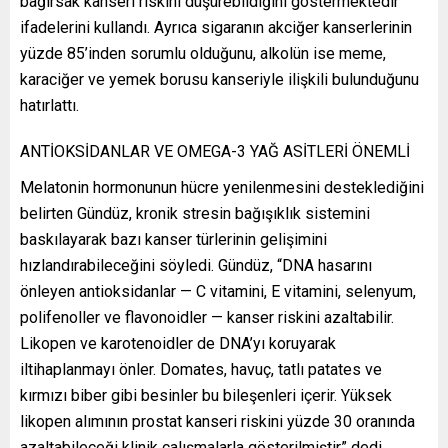
bağırsak kanseri riskini düşürebildiğini göstermektedir”
ifadelerini kullandı. Ayrıca sigaranın akciğer kanserlerinin
yüzde 85’inden sorumlu olduğunu, alkolün ise meme,
karaciğer ve yemek borusu kanseriyle ilişkili bulunduğunu
hatırlattı.
ANTİOKSİDANLAR VE OMEGA-3 YAĞ ASİTLERİ ÖNEMLİ
Melatonin hormonunun hücre yenilenmesini desteklediğini
belirten Gündüz, kronik stresin bağışıklık sistemini
baskılayarak bazı kanser türlerinin gelişimini
hızlandırabileceğini söyledi. Gündüz, “DNA hasarını
önleyen antioksidanlar — C vitamini, E vitamini, selenyum,
polifenoller ve flavonoidler — kanser riskini azaltabilir.
Likopen ve karotenoidler de DNA’yı koruyarak
iltihaplanmayı önler. Domates, havuç, tatlı patates ve
kırmızı biber gibi besinler bu bileşenleri içerir. Yüksek
likopen alımının prostat kanseri riskini yüzde 30 oranında
azaltabileceği klinik çalışmalarla gösterilmiştir” dedi.