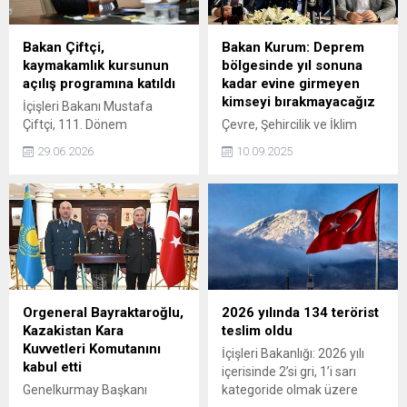
kullanımı ve kapalı alan
performansını da dikkate
temaslarının artmasıyla
alması gerekiyor” diye
riskin yükselebileceği
konuştu.
Bakan Çiftçi,
Bakan Kurum: Deprem
uyarısında bulundu. Prof. Dr.
kaymakamlık kursunun
bölgesinde yıl sonuna
Bayındır, “Grip benzeri
açılış programına katıldı
kadar evine girmeyen
belirtilerle başlayabilen bu
kimseyi bırakmayacağız
İçişleri Bakanı Mustafa
hastalık bazı vakalarda ağır
Çiftçi, 111. Dönem
Çevre, Şehircilik ve İklim
akciğer ve böbrek
Kaymakamlık Kursu'nun
Değişikliği Bakanı Murat
yetmezliğine yol...
29.06.2026
10.09.2025
açılış programına katıldı.
Kurum, “Şu anda; saatte 23,
günde 550 konut üretecek
tecrübeye, birikime ve azme
sahip, Türkiye’den başka bir
ülkeden söz dahi edilemez.
Bu gayret, bu başarı, her
babayiğidin harcı değildir. Bu
başarı, ülkemizin ve
milletimizin başarısıdır. Ben
Orgeneral Bayraktaroğlu,
2026 yılında 134 terörist
buradan afetzede
Kazakistan Kara
teslim oldu
kardeşlerimize olan
Kuvvetleri Komutanını
İçişleri Bakanlığı: 2026 yılı
sözümüzü yeniliyorum.
kabul etti
içerisinde 2’si gri, 1’i sarı
Deprem...
Genelkurmay Başkanı
kategoride olmak üzere