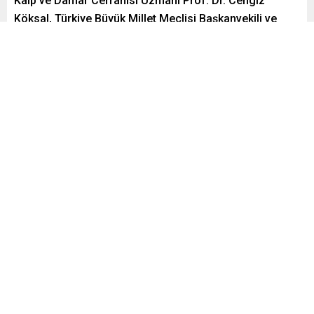
Kalp ve Damar Cerrahisi Uzmanı Prof. Dr. Cengiz
Köksal, Türkiye Büyük Millet Meclisi Başkanvekili ve
İstanbul Milletvekili Sırrı Süreyya Önder’in geçirdiği aort
yırtılması üzerinden örnek vererek, “Bu yırtıkların
temelinde genellikle aortda genişleme yani anevrizma
ile birlikte kontrolsüz yüksek tansiyon yer alır. Sırrı
Süreyya Önder örneğinde olduğu gibi, daha önce 4.7 cm
gibi sınırda ölçülen bir aort çapınız varsa ve kontrolsüz
yüksek tansiyonunuz mevcutsa, risk çok yüksektir”
dedi.
Paylaş
Tweetle
Gönder