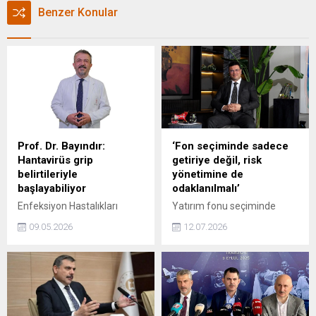
Benzer Konular
Prof. Dr. Bayındır:
‘Fon seçiminde sadece
Hantavirüs grip
getiriye değil, risk
belirtileriyle
yönetimine de
başlayabiliyor
odaklanılmalı’
Enfeksiyon Hastalıkları
Yatırım fonu seçiminde
Uzmanı Prof. Dr. Yaşar
yalnızca yüksek getirinin
09.05.2026
12.07.2026
Bayındır, hantavirüsün
yeterli bir kriter olmadığını
özellikle kemirgenlerin idrar,
belirten Bulls Portföy Genel
dışkı ve salyasıyla kirlenmiş
Müdür Yardımcısı Serdar
ortamların solunmasıyla
Orman, “Yatırımcıların
bulaştığını söyleyerek, yaz
fonların risk yönetimi,
aylarında kırsal alan
volatilitesi ve uzun vadeli