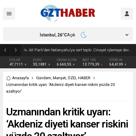
İstanbul,
26
°C
Açık
AK Parti’den Netanyahu’ya sert tepki: Cinayet işlemeye devam ediyor
DOLAR
EURO
GRAM ALTIN
BIST 100
STERLİN
47,7111
55,1881
6.660,55
13.779,39
64,4139
Anasayfa
Gündem
,
Manşet
,
ÖZEL HABER
Uzmanından kritik uyarı: ‘Akdeniz diyeti kanser riskini yüzde 20
azaltıyor’
Uzmanından kritik uyarı:
‘Akdeniz diyeti kanser riskini