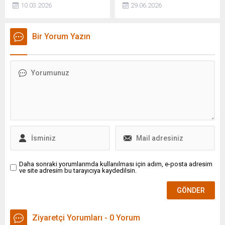
Orgeneral Selçuk
toplam 134 terör örgütü
10.03.2026
29.06.2026
Bayraktaroğlu, Kazakistan
mensubunun güvenlik
Kara Kuvvetleri Komutanı
güçlerimize teslim olması
Tuğgeneral Mereke
sağlandı.
Bir Yorum Yazın
Kuchekbayev’i kabul etti.
Daha sonraki yorumlarımda kullanılması için adım, e-posta adresim
ve site adresim bu tarayıcıya kaydedilsin.
Ziyaretçi Yorumları - 0 Yorum