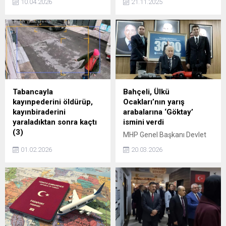
10.04.2026
21.11.2025
Tabancayla
Bahçeli, Ülkü
kayınpederini öldürüp,
Ocakları’nın yarış
kayınbiraderini
arabalarına ‘Göktay’
yaraladıktan sonra kaçtı
ismini verdi
(3)
MHP Genel Başkanı Devlet
Tabancayla kayınpederini
Bahçeli, Ülkü Ocakları Eğitim
01.02.2026
20.03.2026
öldürüp, kayınbiraderini
ve Kültür Vakfı tarafından
yaraladıktan sonra kaçtı (3)
geliştirilen yarış arabası
prototiplerini inceledi,
araçlara 'Göktay-1 ve
Göktay-2' isimlerini verdi.