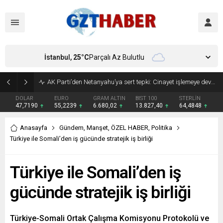
İstanbul,
25
°C
Parçalı Az Bulutlu
Son Dakika: Etimesgut Belediye Başkanı Erdal Beşikçioğlu görevden uzaklaştırıldı
DOLAR
EURO
GRAM ALTIN
BIST 100
STERLİN
47,7190
55,2239
6.680,02
13.827,40
64,4848
Anasayfa
Gündem
,
Manşet
,
ÖZEL HABER
,
Politika
Türkiye ile Somali’den iş gücünde stratejik iş birliği
Türkiye ile Somali’den iş
gücünde stratejik iş birliği
Türkiye-Somali Ortak Çalışma Komisyonu Protokolü ve