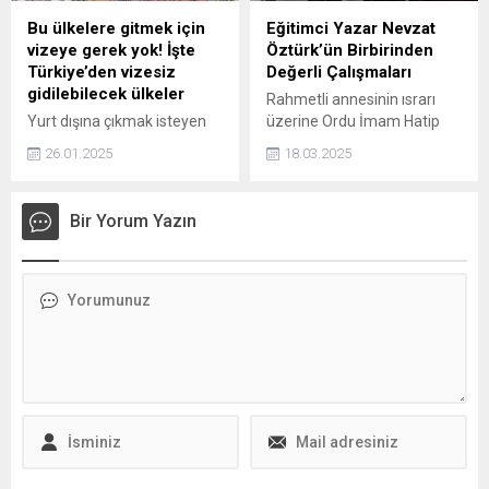
Bu ülkelere gitmek için
Eğitimci Yazar Nevzat
vizeye gerek yok! İşte
Öztürk’ün Birbirinden
Türkiye’den vizesiz
Değerli Çalışmaları
gidilebilecek ülkeler
Rahmetli annesinin ısrarı
Yurt dışına çıkmak isteyen
üzerine Ordu İmam Hatip
vatandaşlara güzel haber
Lisesi'ne kaydoldu. Fakat
26.01.2025
18.03.2025
geldi. 2025 yılında
kalacak yer sorunu yaşadı.
Türkiye'den vizesiz seyahat
Bir yıl Vakıflar Yurdu'nda
edilebilecek ülkeler belli
kaldıktan sonra, Devlet
Bir Yorum Yazın
oldu. Peki Türkiye'den
Parasız Yatılılık Sınavlarını
vizesiz gidilebilecek ülkeler
kazandı.
hangileri? İşte merak
edilenler...