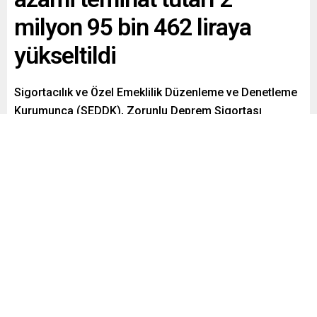
milyon 95 bin 462 liraya
yükseltildi
Sigortacılık ve Özel Emeklilik Düzenleme ve Denetleme
Kurumunca (SEDDK), Zorunlu Deprem Sigortası
kapsamında, bir mesken için verilebilecek azami
teminat tutarı 1 milyon 704 bin 162 liradan, 2 milyon 95
bin 462 liraya yükseltildi.
Paylaş
Tweetle
Gönder