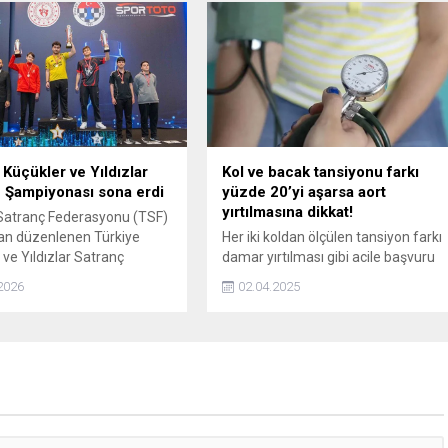
yürümeye başladı. Halı sahada
yaralanan Kalkan’ın süreci hakkında
da bilgi veren Ortopedi ve
Travmatoloji Uzmanı Dr. Öğr. Üyesi
Okan Tezgel, “Hastamızda halı
sahalarda çokta sık görmediğimiz
Lisfranc yaralanması...
 Küçükler ve Yıldızlar
Kol ve bacak tansiyonu farkı
 Şampiyonası sona erdi
yüzde 20’yi aşarsa aort
yırtılmasına dikkat!
Satranç Federasyonu (TSF)
an düzenlenen Türkiye
Her iki koldan ölçülen tansiyon farkı
 ve Yıldızlar Satranç
damar yırtılması gibi acile başvuru
ası, 24-31 Ocak tarihleri
gerektiren hastalıkların belirtisi
2026
02.04.2025
 Antalya Belek'te bulunan 5
olabileceği gibi kol ve bacak
ir otelde gerçekleştirildi.
tansiyonu arasındaki ciddi farklar
ise kalp krizi ve felçlere yol açabilen
periferik damar hastalıklarının
işaretçisi olabilir. Acil Tıp Uzmanı Dr.
Ayşegül İşlek Yüksel, en az haftada
bir kez bacak tansiyonunun da...