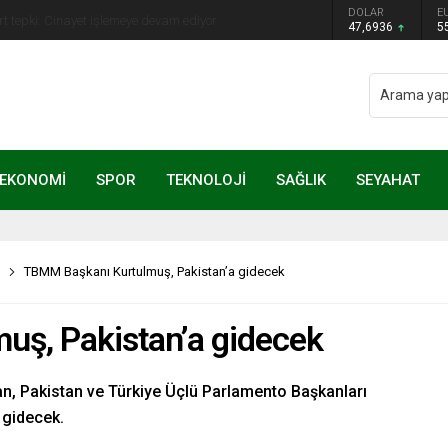
ye Başkanı Erdal Beşikçioğlu görevden
DOLAR
E
47,6936
5
EKONOMİ
SPOR
TEKNOLOJİ
SAĞLIK
SEYAHAT
TBMM Başkanı Kurtulmuş, Pakistan’a gidecek
ş, Pakistan’a gidecek
 Pakistan ve Türkiye Üçlü Parlamento Başkanları
 gidecek.