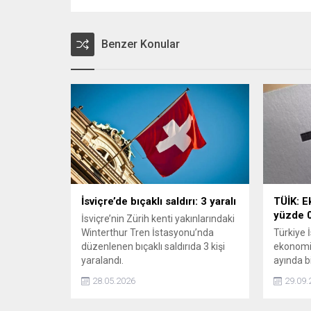
Benzer Konular
İsviçre’de bıçaklı saldırı: 3 yaralı
TÜİK: E
yüzde 0
İsviçre’nin Zürih kenti yakınlarındaki
Winterthur Tren İstasyonu’nda
Türkiye 
düzenlenen bıçaklı saldırıda 3 kişi
ekonomik
yaralandı.
ayında b
0,1 oran
28.05.2026
29.09.
aldığını a