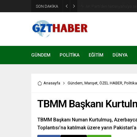
Son Dakika: Etimesgut Beledi
SON DAKİKA
uzaklaştırıldı
GÜNDEM
POLİTİKA
EĞİTİM
DÜNYA
Anasayfa
Gündem
,
Manşet
,
ÖZEL HABER
,
Politika
TBMM Başkanı Kurtulmu
TBMM Başkanı Numan Kurtulmuş, Azerbaycan,
Toplantısı’na katılmak üzere yarın Pakistan’a