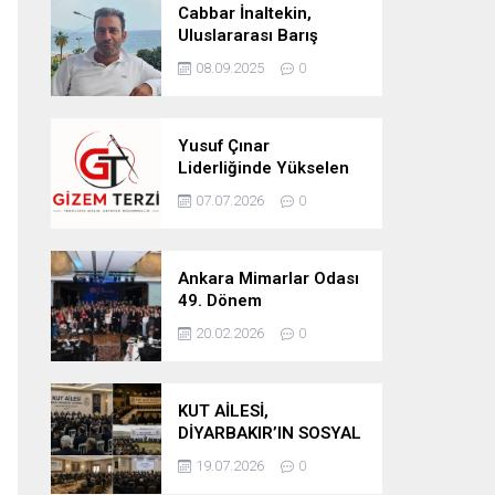
Cabbar İnaltekin,
Uluslararası Barış
Hareketi Silifke İlçe
08.09.2025
0
Başkanlığı’na Atandı
Yusuf Çınar
Liderliğinde Yükselen
Marka: Gizem Terzi’de
07.07.2026
0
Kalite Standartları
Yükseliyor
Ankara Mimarlar Odası
49. Dönem
Seçimlerinde Turuncu
20.02.2026
0
Liste Güven Tazeledi
KUT AİLESİ,
DİYARBAKIR’IN SOSYAL
YAPISINDA GÜÇLÜ
19.07.2026
0
YERİNİ KORUYOR