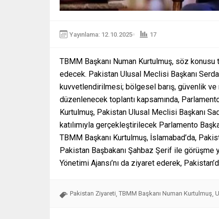
Yayınlama: 12.10.2025
17
TBMM Başkanı Numan Kurtulmuş, söz konusu top
edecek. Pakistan Ulusal Meclisi Başkanı Serdar 
kuvvetlendirilmesi; bölgesel barış, güvenlik ve 
düzenlenecek toplantı kapsamında, Parlamento 
Kurtulmuş, Pakistan Ulusal Meclisi Başkanı Sad
katılımıyla gerçekleştirilecek Parlamento Başkanla
TBMM Başkanı Kurtulmuş, İslamabad’da, Pakista
Pakistan Başbakanı Şahbaz Şerif ile görüşme y
Yönetimi Ajansı’nı da ziyaret ederek, Pakistan’d
Pakistan Ziyareti
TBMM Başkanı Numan Kurtulmuş
U
,
,