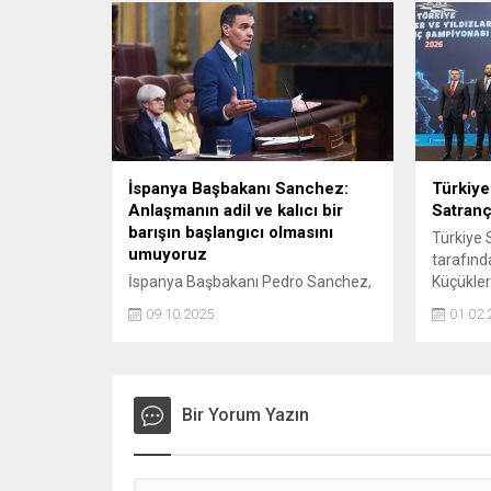
İspanya Başbakanı Sanchez:
Türkiye
Anlaşmanın adil ve kalıcı bir
Satranç
barışın başlangıcı olmasını
Türkiye 
umuyoruz
tarafınd
İspanya Başbakanı Pedro Sanchez,
Küçükler
Hamas ile İsrail arasında sağlanan
Şampiyon
09.10.2025
01.02.
Gazze'deki ateşkes anlaşmasının
arasında
adil ve kalıcı bir barışın başlangıcı
yıldızlı b
olmasını umduklarını söyledi.
Bir Yorum Yazın