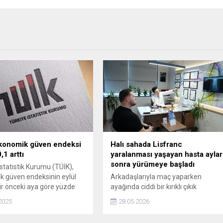
konomik güven endeksi
Halı sahada Lisfranc
,1 arttı
yaralanması yaşayan hasta aylar
sonra yürümeye başladı
İstatistik Kurumu (TÜİK),
 güven endeksinin eylül
Arkadaşlarıyla maç yaparken
ir önceki aya göre yüzde
ayağında ciddi bir kırıklı çıkık
ında artarak 98 değerini
meydana gelen 21 yaşındaki Efe
2025
28.05.2026
çıkladı.
Kalkan, aylar süren zorlu bir tedavi
sürecinin ardından yeniden