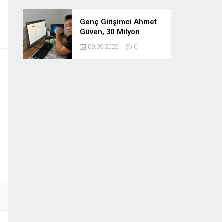
Genç Girişimci Ahmet
Güven, 30 Milyon
Etkileşimin Ardındaki
09.09.2025
0
İsim!