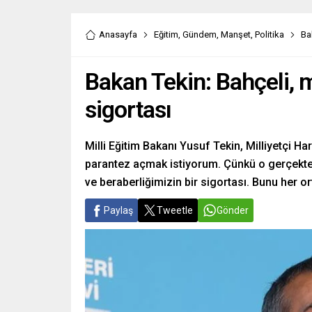
Anasayfa
Eğitim
,
Gündem
,
Manşet
,
Politika
Bak
Bakan Tekin: Bahçeli, mi
sigortası
Milli Eğitim Bakanı Yusuf Tekin, Milliyetçi Ha
parantez açmak istiyorum. Çünkü o gerçekten 
ve beraberliğimizin bir sigortası. Bunu her o
Paylaş
Tweetle
Gönder