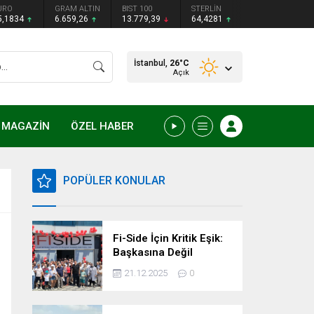
URO
GRAM ALTIN
BIST 100
STERLİN
5,1834
6.659,26
13.779,39
64,4281
İstanbul,
26
°C
Açık
MAGAZİN
ÖZEL HABER
POPÜLER KONULAR
Fi-Side İçin Kritik Eşik:
Başkasına Değil
Kendimize Güvenme
21.12.2025
0
Zamanı