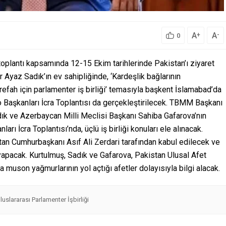
A
A
+
-
0
lantı kapsamında 12-15 Ekim tarihlerinde Pakistan’ı ziyaret
Ayaz Sadık’ın ev sahipliğinde, ‘Kardeşlik bağlarının
refah için parlamenter iş birliği’ temasıyla başkent İslamabad’da
Başkanları İcra Toplantısı da gerçekleştirilecek. TBMM Başkanı
ık ve Azerbaycan Milli Meclisi Başkanı Sahiba Gafarova’nın
rı İcra Toplantısı’nda, üçlü iş birliği konuları ele alınacak.
n Cumhurbaşkanı Asıf Ali Zerdari tarafından kabul edilecek ve
apacak. Kurtulmuş, Sadık ve Gafarova, Pakistan Ulusal Afet
a muson yağmurlarının yol açtığı afetler dolayısıyla bilgi alacak.
luslararası Parlamenter İşbirliği