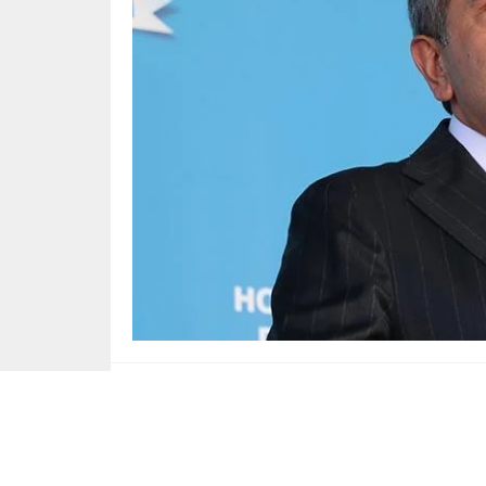
Yayınlama: 12.10.2025
16
Milli Eğitim Bakanı Yusuf Tekin, Nevşehir’in H
bağışladığı arazi üzerine yaptırılan ‘Horasan Er