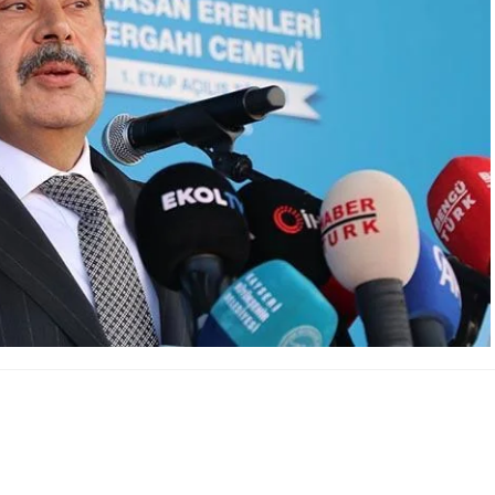
A
A
+
-
0
acıbektaş ilçesinde MHP Genel Başkanı Devlet Bahçeli’nin
enleri Dergahı Cemevi’ açılışına katıldı. Burada açıklamalarda