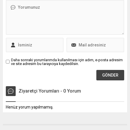
motokuryeler hem para
cezası hem de iş yerlerinin
kapatılması gibi
yaptırımlarla karşı karşıya
kalacak.
Daha sonraki yorumlarımda kullanılması için adım, e-posta adresim
ve site adresim bu tarayıcıya kaydedilsin.
Ziyaretçi Yorumları - 0 Yorum
Henüz yorum yapılmamış.