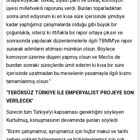
ortaya koyacak. Birkaç siyasi parti ve birkaç komisyon
üyesi milletvekili raporunu verdi. Bunları toparladıktan
sonra ümit ediyorum ki en kısa süre içerisinde şimdiye
kadar yaptığımız çalışmalarda olduğu gibi büyük bir
çoğunlukla, isteriz ki ittifakla bir rapor ortaya çıksın ve
sonrasında yapılacak düzenlemelerle ilgili TBMM’ye rapor
sunarak adımların atılması mümkün olsun. Böylece
komisyon üzerine düşeni yapmış olsun ve Meclis de
bundan sonraki süreçlerde ümit ederim ki kısa bir süre
içerisinde uzatmadan bu meselenin yasamayla ilgili kısmı
tamamlanmış olsun.”
‘TERÖRSÜZ TÜRKİYE İLE EMPERYALİST PROJEYE SON
VERİLECEK’
Sürecin tüm Türkiye’yi kapsaması gerektiğini söyleyen
Kurtulmuş, konuşmasının devamında şunları söyledi:
“Bizim çatışmamız, ayrışmamız için hiçbir makul ve tarihi
sebep yokken birleşmemiz ve bütünleşmemiz için çok