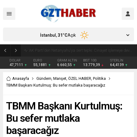
İstanbul,
31
°C
Açık
Son Dakika: Etimesgut Belediye Başkanı Erdal Beşikçioğlu görevden uzaklaştırıldı
DOLAR
EURO
GRAM ALTIN
BIST 100
STERLİN
47,7111
55,1881
6.660,55
13.779,39
64,4139
Anasayfa
Gündem
,
Manşet
,
ÖZEL HABER
,
Politika
TBMM Başkanı Kurtulmuş: Bu sefer mutlaka başaracağız
TBMM Başkanı Kurtulmuş:
Bu sefer mutlaka
başaracağız