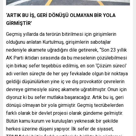
‘ARTIK BU İŞ, GERİ DÖNÜŞÜ OLMAYAN BİR YOLA
GİRMİŞTİR’
Geçmiş yıllarda da terörün bitirilmesi için girişimlerin
olduğunu anlatan Kurtulmuş, girişimlerin sabotajlar
nedeniyle akamete uğradığını dile getirerek, “Son 23 yıllık
AK Parti iktidarı sırasında da bu meselenin çözülebilmesi
için birkaç sefer teşebbüs edilmiş, en son ‘Çözüm süreci’
adı verilen süreçte de her şey fevkalade olgun bir noktaya
geldiği düşünülürken yine iç ve dış provokatör çevrelerin
devreye girmesiyle süreç akamete uğratılmıştır. Onun için
diyoruz ki bu sefer mutlaka başaracağız. Artık bu iş, geri
dönüşü olmayan bir yola girmiştir. Geçmiş tecrübelerden
farklı olarak bir devlet projesi olarak gündeme gelmiştir.
Bütün kamu kurum ve kuruluşları yeknesak bir şekilde
herkes üzerine düşeni yapıyor. İlk sefer de siyaset,