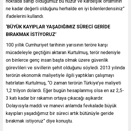
noktada sahip olduğumuz bu huzur ve kardeşlik ortamının
ne kadar değerli olduğunu herhalde en iyi bilenlerdensiniz”
ifadelerini kullandı.
‘BÜYÜK KAYIPLAR YAŞADIĞIMIZ SÜRECİ GERİDE
BIRAKMAK İSTİYORUZ’
100 yıllık Cumhuriyet tarihinin yarısının teröre karşı
mücadeleyle geçtiğini aktaran Kurtulmuş, terör nedeniyle
on binlerce genç insan başta olmak üzere güvenlik
görevlileri ve sivillerin şehit olduğunu söyledi. 2013 yılında
terörün ekonomik maliyetiyle ilgili yaptıkları çalışmayı
hatırlatan Kurtulmuş, “O zaman terörün Türkiye’ye maliyeti
1,2 trilyon dolardı. Eğer bugün hesaplanmış olsa en az 2,5-
3 katı kadar bir rakamın ortaya çıkacağı aşikardır.
Dolayısıyla maddi ve manevi anlamda fevkalade büyük
kayıpları yaşadığımız bir süreci artık bütünüyle geride
bırakmak istiyoruz” diye konuştu.