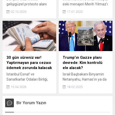
gelişigüzel protesto alanı
eski menajeri Merih Yılmaz’ı
veya gafilce ikmal edilen
darp ettirip aracına el
02.10.2025
17.01.2025
siyasi pervasızlık sahası
koyduğu gerekçesiyle 5
değildir.
kişiyle birlikte 13 yıl 4 ay
hapis cezasına çarptırıldı.
30 gün süreniz var!
Trump’ın Gazze planı
Yaptırmayan para cezası
devrede: Kim kontrolü
ödemek zorunda kalacak
ele alacak?
İstanbul Esnaf ve
İsrail Başbakanı Binyamin
Sanatkarlar Odaları Birliği,
Netanyahu, Hamas'ın ya da
yüz binlerce esnaf kurye için
Filistin yönetiminin Gazze
15.04.2026
18.02.2025
sicil kaydı zorunluluğunu
Şeridi'ni kontrol etmesine
yürürlüğe koydu. Yapılan
izin vermeyeceklerini ifade
düzenlemeye göre, 30 gün
etti.
Bir Yorum Yazın
içinde kayıt işlemlerini
tamamlamayan