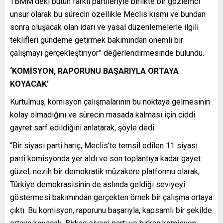
TBMM’deki bütün farklı partileriyle birlikte bir gözlemci
unsur olarak bu sürecin özellikle Meclis kısmı ve bundan
sonra oluşacak olan idari ve yasal düzenlemelerle ilgili
teklifleri gündeme getirmek bakımından önemli bir
çalışmayı gerçekleştiriyor” değerlendirmesinde bulundu.
‘KOMİSYON, RAPORUNU BAŞARIYLA ORTAYA
KOYACAK’
Kurtulmuş, komisyon çalışmalarının bu noktaya gelmesinin
kolay olmadığını ve sürecin masada kalması için ciddi
gayret sarf edildiğini anlatarak, şöyle dedi:
“Bir siyasi parti hariç, Meclis’te temsil edilen 11 siyasi
parti komisyonda yer aldı ve son toplantıya kadar gayet
güzel, nezih bir demokratik müzakere platformu olarak,
Türkiye demokrasisinin de aslında geldiği seviyeyi
göstermesi bakımından gerçekten örnek bir çalışma ortaya
çıktı. Bu komisyon, raporunu başarıyla, kapsamlı bir şekilde