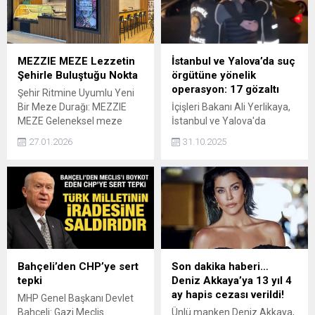
MEZZIE MEZE Lezzetin
İstanbul ve Yalova’da suç
Şehirle Buluştuğu Nokta
örgütüne yönelik
operasyon: 17 gözaltı
Şehir Ritmine Uyumlu Yeni
Bir Meze Durağı: MEZZIE
İçişleri Bakanı Ali Yerlikaya,
MEZE Geleneksel meze
İstanbul ve Yalova'da
kültürünü modern şehir
düzenlenen organize suç
27.01.2026
31.10.2025
yaşamının hızına uyarlayan
örgütüne yönelik
MEZZIE MEZE, butik yapısı
operasyonda 17 şüphelinin
ve rafine iş modeliyle
yakalandığını açıkladı.
gastronomi dünyasında
dikkat çekiyor. Günümüz
şehir hayatında daha hafif,
sağlıklı ve pratik sofralara
duyulan ihtiyaç her geçen
gün artarken, bu ihtiyacı
Bahçeli’den CHP’ye sert
Son dakika haberi…
doğru okuyan yeni nesil...
tepki
Deniz Akkaya’ya 13 yıl 4
ay hapis cezası verildi!
MHP Genel Başkanı Devlet
Bahçeli: Gazi Meclis
Ünlü manken Deniz Akkaya,