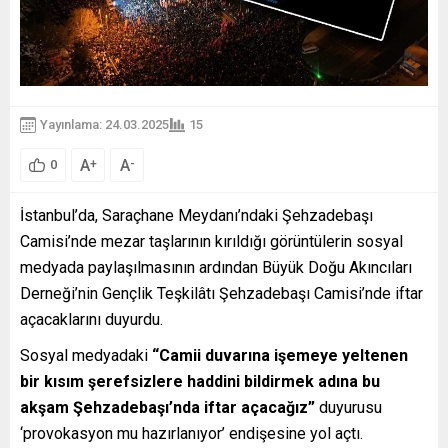
Yayınlama: 24.03.2025
15
A
A
+
-
0
İstanbul’da, Saraçhane Meydanı’ndaki Şehzadebaşı
Camisi’nde mezar taşlarının kırıldığı görüntülerin sosyal
medyada paylaşılmasının ardından Büyük Doğu Akıncıları
Derneği’nin Gençlik Teşkilâtı Şehzadebaşı Camisi’nde iftar
açacaklarını duyurdu.
Sosyal medyadaki
“Camii duvarına işemeye yeltenen
bir kısım şerefsizlere haddini bildirmek adına bu
akşam Şehzadebaşı’nda iftar açacağız”
duyurusu
‘provokasyon mu hazırlanıyor’ endişesine yol açtı.