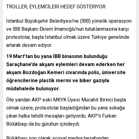
TROLLER, EYLEMCİLERİ HEDEF GÖSTERİYOR
İstanbul Büyükşehir Belediyesi’ne (İBB) yönelik operasyon
ve İBB Başkanı Ekrem İmamoğlu’nun tutuklanmasına karşı
protestolar, başta İstanbul olmak üzere Türkiye genelinde
artarak devam ediyor.
19 Mart’tan bu yana İBB binasının bulunduğu
Saraçhane’de akşam eylemleri devam ederken her
akşam Bozdoğan Kemeri civarında polis, üniversite
öğrencilerine plastik mermi ve biber gazıyla
müdahalede bulunuyor.
Öte yandan AKP eski MKYK Üyesi Mücahit Birinci başta
olmak üzere, protestolar başladığından bu yana sokağa
çıkan halka tehdit mesajları geliyordu. AKP’li Furkan
Bölükbaşı da bu güruhun içindeydi.
Bölükbaşı son olarak sosyal medya hesabından