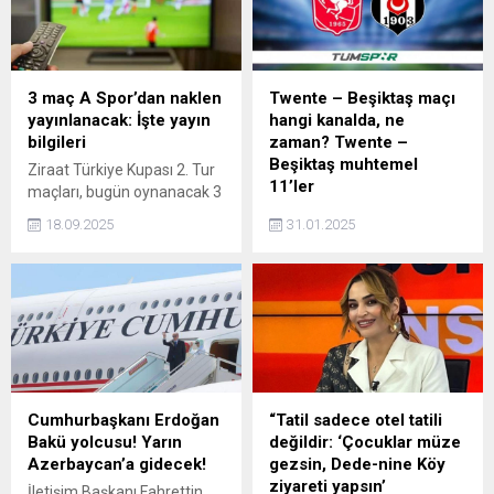
3 maç A Spor’dan naklen
Twente – Beşiktaş maçı
yayınlanacak: İşte yayın
hangi kanalda, ne
bilgileri
zaman? Twente –
Beşiktaş muhtemel
Ziraat Türkiye Kupası 2. Tur
11’ler
maçları, bugün oynanacak 3
kritik mücadeleyle
UEFA Avrupa Ligi'nde 8.
18.09.2025
31.01.2025
tamamlanacak. A Spor, 18
hafta temsilcimiz Beşiktaş,
Eylül 2025 Perşembe günü
Twente deplasmanına
bu maçları naklen ekranlara
çıkacak. Avrupa'da 7 maçta
taşıyacak.
3 galibiyet ve 4 yenilgi
yaşayan siyah-beyazlılar,
yoluna devam edebilmek
için Hollanda'ya gidiyor.
Twente - Beşiktaş maçının
hangi kanalda ve ne zaman
Cumhurbaşkanı Erdoğan
“Tatil sadece otel tatili
olacağı futbolseverler
Bakü yolcusu! Yarın
değildir: ‘Çocuklar müze
tarafından araştırılıyor. İşte
Azerbaycan’a gidecek!
gezsin, Dede-nine Köy
Twente - Beşiktaş
ziyareti yapsın’
İletişim Başkanı Fahrettin