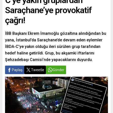
C’ye yakın gruplardan
Saraçhane’ye provokatif
çağrı!
İBB Başkanı Ekrem İmamoğlu gözaltına alındığından bu
yana, İstanbul’da Saraçhane’de devam eden eylemler
İBDA-C’ye yakın olduğu ileri sürülen grup tarafından
hedef haline getirildi. Grup, bu akşamki iftarlarını
Şehzadebaşı Camisi’nde yapacaklarını duyurdu.
Paylaş
Tweetle
Gönder