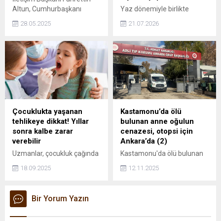
muhtemel 11'ler...
Altun, Cumhurbaşkanı
Yaz dönemiyle birlikte
Recep Tayyip Erdoğan'ın
değişen tatil alışkanlıklarını
28.05.2025
21.07.2026
yarın Azerbaycan'ı ziyaret
değerlendiren Prof. Dr. Esra
edeceğini duyurdu.
Akın, günümüzde tatil
denildiğinde akla ilk olarak
otel seçeneklerinin
gelmesine ilişkin önemli
tespitlerde bulundu.
Çocuklukta yaşanan
Kastamonu’da ölü
tehlikeye dikkat! Yıllar
bulunan anne oğulun
sonra kalbe zarar
cenazesi, otopsi için
verebilir
Ankara’da (2)
Uzmanlar, çocukluk çağında
Kastamonu'da ölü bulunan
geçirilen boğaz
anne oğulun cenazesi,
18.09.2025
12.11.2025
enfeksiyonlarının ilerleyen
otopsi için Ankara'da (2)
yaşlarda romatizmal kalp
hastalığına yol açabileceği
Bir Yorum Yazın
konusunda uyarıyor.