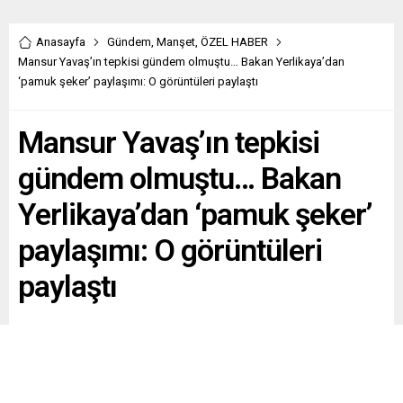
Anasayfa
Gündem
,
Manşet
,
ÖZEL HABER
Mansur Yavaş’ın tepkisi gündem olmuştu… Bakan Yerlikaya’dan
‘pamuk şeker’ paylaşımı: O görüntüleri paylaştı
Mansur Yavaş’ın tepkisi
gündem olmuştu… Bakan
Yerlikaya’dan ‘pamuk şeker’
paylaşımı: O görüntüleri
paylaştı
İBB Başkanı İmamoğlu’nun adliyeye sevk edildiği gün
Saraçhane Meydanı’nda konuşan ABB Başkanı Mansur
Yavaş, Şırnak’ta yapılan Nevruz kutlamasına gönderme