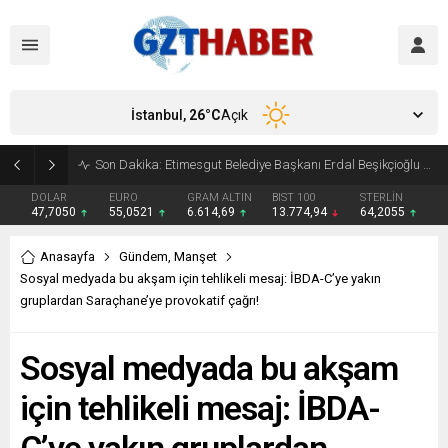
İstanbul,
26
°C
Açık
Son Dakika: Etimesgut Belediye Başkanı Erdal Beşikçioğlu görevden uzaklaştırıldı
DOLAR
EURO
GRAM ALTIN
BIST 100
STERLİN
47,7050
55,0521
6.614,69
13.774,94
64,2055
Anasayfa
Gündem
,
Manşet
Sosyal medyada bu akşam için tehlikeli mesaj: İBDA-C’ye yakın
gruplardan Saraçhane’ye provokatif çağrı!
Sosyal medyada bu akşam
için tehlikeli mesaj: İBDA-