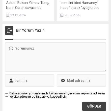
Adalet Bakanı Yılmaz Tunç,
İran dini lideri Hamaney'i
Narin Güran davasında
hedef alarak 'uyuşturucu
kararın açıklanmasının
etkisinde liderlik' iddiasını
29.12.2024
25.07.2025
ardından açıklamalarda
ortaya attı.
bulundu. Tunç, Hukukun
üstünlüğü ve yargı
Bir Yorum Yazın
bağımsızlığı ilkeleri
doğrultusunda
gecikmeksizin verilen
kararın milletimizin
vicdanında yer bulması
önemlidir dedi.
Daha sonraki yorumlarımda kullanılması için adım, e-posta adresim
ve site adresim bu tarayıcıya kaydedilsin.