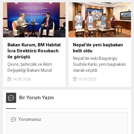
günü dersler yarım gün mü
dondan etkilenmeyen
işlenecek?” gibi soruların
ürünleri bile yüksek kar
yanıtlarını merak ediyor.
marjıyla sattığı ifade edildi.
Hem hava koşulları hem de
Uzmanlar, fırsatçılık olarak
29 Ekim Cumhuriyet
nitelendirdi.
Bayramı nedeniyle eğitimle
ilgili durum araştırılıyor.
Bakan Kurum, BM Habitat
Nepal’de yeni başbakan
İcra Direktörü Rossbach
belli oldu
ile görüştü
Nepal'de eski Başyargıç
Çevre, Şehircilik ve İklim
Sushila Karki, yeni başbakan
Değişikliği Bakanı Murat
olarak seçildi.
Kurum, Birleşmiş Milletler
14.03.2026
13.09.2025
(BM) Habitat İcra Direktörü
Anaclaudia Rossbach ile
Bakü’de bir araya geldi.
Bir Yorum Yazın