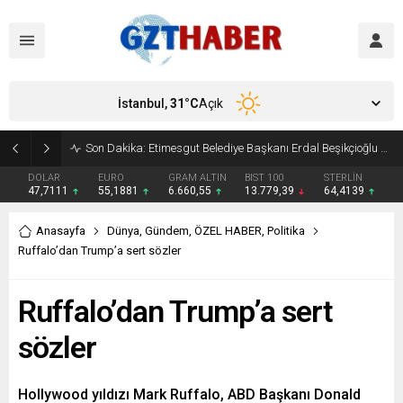
İstanbul,
31
°C
Açık
Son Dakika: Etimesgut Belediye Başkanı Erdal Beşikçioğlu görevden uzaklaştırıldı
DOLAR
EURO
GRAM ALTIN
BIST 100
STERLİN
47,7111
55,1881
6.660,55
13.779,39
64,4139
Anasayfa
Dünya
,
Gündem
,
ÖZEL HABER
,
Politika
Ruffalo’dan Trump’a sert sözler
Ruffalo’dan Trump’a sert
sözler
Hollywood yıldızı Mark Ruffalo, ABD Başkanı Donald