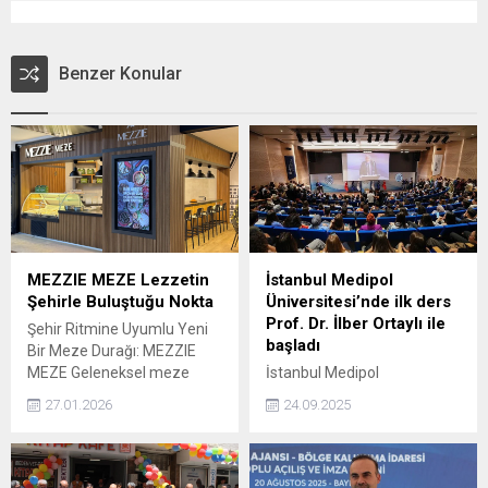
Benzer Konular
MEZZIE MEZE Lezzetin
İstanbul Medipol
Şehirle Buluştuğu Nokta
Üniversitesi’nde ilk ders
Prof. Dr. İlber Ortaylı ile
Şehir Ritmine Uyumlu Yeni
başladı
Bir Meze Durağı: MEZZIE
MEZE Geleneksel meze
İstanbul Medipol
kültürünü modern şehir
Üniversitesi’nde 2025-2026
27.01.2026
24.09.2025
yaşamının hızına uyarlayan
akademik yılı başladı. Hukuk
MEZZIE MEZE, butik yapısı
Fakültesi Öğretim Üyesi
ve rafine iş modeliyle
Prof. Dr. İlber Ortaylı, ‘Fatih
gastronomi dünyasında
Sultan Mehmet ve İstanbul’