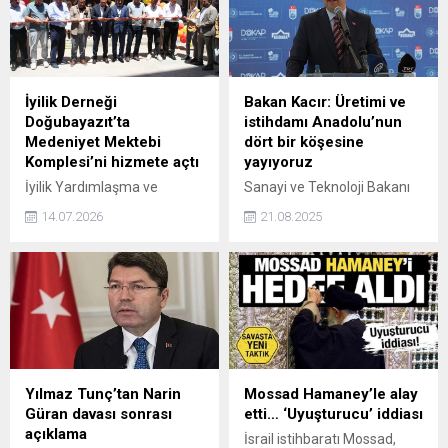
dikkat çekiyor. Günümüz
başlıklı dersinde öğrencilere
şehir hayatında daha hafif,
tarihin dönüm noktalarını
sağlıklı ve pratik sofralara
aktardı.
duyulan ihtiyaç her geçen
gün artarken, bu ihtiyacı
İyilik Derneği
Bakan Kacır: Üretimi ve
doğru okuyan yeni nesil...
Doğubayazıt’ta
istihdamı Anadolu’nun
Medeniyet Mektebi
dört bir köşesine
Komplesi’ni hizmete açtı
yayıyoruz
İyilik Yardımlaşma ve
Sanayi ve Teknoloji Bakanı
Dayanışma Derneği,
Mehmet Fatih Kacır, 'Türkiye
14.07.2026
21.08.2025
Doğubayazıt’ta Gönüllü
Yüzyılı' vizyonuyla
Dostlar Derneği ile birlikte
şehirlerimizi yeni bir
Medeniyet Mektebi
kalkınma hamlesine
Kompleksi’nin açılışını
hazırlıyoruz. Doğudan
gerçekleştirdi. Bünyesinde
batıya, kuzeyden güneye
ihtiyaç sahibi aileler için İyilik
kalkınmanın meyvelerini
Mağazası, sosyal faaliyet
adilce paylaştırıyor; üretimi,
alanı ve kitap kafe
istihdamı ve ihracatı
bulunduran kompleks,
Anadolu'nun dört bir
Yılmaz Tunç’tan Narin
Mossad Hamaney’le alay
Doğubayazıt Kaymakamı
köşesine yayıyoruz dedi.
Güran davası sonrası
etti… ‘Uyuşturucu’ iddiası
Murat Ekinci’nin
açıklama
İsrail istihbaratı Mossad,
katılımlarıyla hizmete açıldı.