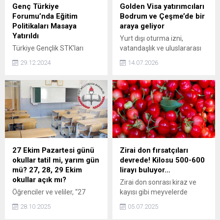
Genç Türkiye
Golden Visa yatırımcıları
Forumu’nda Eğitim
Bodrum ve Çeşme’de bir
Politikaları Masaya
araya geliyor
Yatırıldı
Yurt dışı oturma izni,
Türkiye Gençlik STK'ları
vatandaşlık ve uluslararası
Platformu tarafından
gayrimenkul yatırımları
29.12.2024
14.07.2026
düzenlenen 10'uncu Genç
alanında danışmanlık
Türkiye Forumu'nda, Milli
hizmeti sunan Vesta Global,
Eğitim Bakanı Yusuf Tekin
yaz sezonunda Visa
ve Bilal Erdoğan, eğitim
yatırımcılarını Bodrum ve
politikaları üzerine yapılan
Çeşme’de bir araya
derinlemesine tartışmalar
getireceğini duyurdu. Şirket,
ve araştırmalar hakkında
23 Temmuz'da Çeşme'de,
görüşlerini paylaştı.
25 Temmuz'da ise
Bodrum'da düzenleyeceği
27 Ekim Pazartesi günü
Zirai don fırsatçıları
yatırım buluşmalarında; 250
okullar tatil mi, yarım gün
devrede! Kilosu 500-600
bin Euro’dan başlayan
mü? 27, 28, 29 Ekim
lirayı buluyor…
Golden Visa fırsatlarını,
okullar açık mı?
Zirai don sonrası kiraz ve
Yunanistan'daki projeleri ve
Öğrenciler ve veliler, “27
kayısı gibi meyvelerde
yatırım süreçlerinde dikkat...
Ekim Pazartesi günü okullar
üretim kaybı fiyatları
28.10.2025
05.07.2025
tatil mi olacak?”, “Pazartesi
artırırken, bazı marketlerin