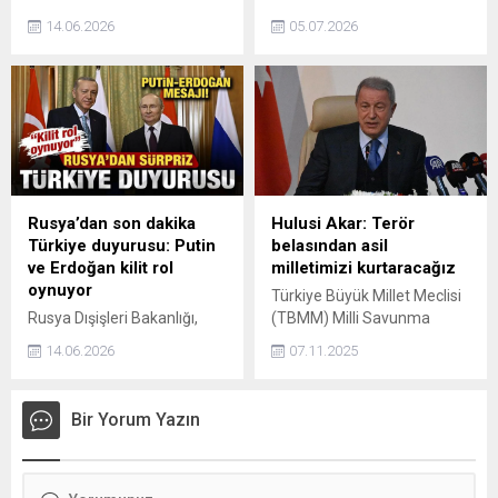
Bursa Büyükşehir Belediye
BATMAN’DAN YÜKSELEN
14.06.2026
05.07.2026
Başkanvekili Şahin Biba,
GÜÇ: SAHADA BİR TAKIM,
sendikayla yapılan toplu
ARKASINDA BİR HAREKET
sözleşme anlaşmasının
Türkiye’nin doğusundan
hukuk dışı olduğunu söyledi.
yükselen ve kısa sürede
Biba, son üç yıl içinde 300
geniş kitlelerin dikkatini
milyon liraya yakın zimmet
çeken bir oluşum, sporun
olduğunu vurguladı.
ötesinde bir anlam
kazanmaya başladı.
Batman merkezli bu yapı,
Rusya’dan son dakika
Hulusi Akar: Terör
yalnızca saha sonuçlarıyla
Türkiye duyurusu: Putin
belasından asil
değil, taşıdığı mesaj ve
ve Erdoğan kilit rol
milletimizi kurtaracağız
duruşla da gündemde. Bu
oynuyor
Türkiye Büyük Millet Meclisi
hareketin merkezinde ise
Rusya Dışişleri Bakanlığı,
(TBMM) Milli Savunma
genç yaşına rağmen dikkat
Devlet Başkanı Vladimir
Komisyonu Başkanı Hulusi
çeken...
14.06.2026
07.11.2025
Putin ile Cumhurbaşkanı
Akar, Kardeşlik, dostluk,
Recep Tayyip Erdoğan
dayanışma komisyonu
arasındaki düzenli
çalışıyor. İnşallah bunun
Bir Yorum Yazın
temasların, siyasi diyaloğun
sonucunda 40 yıldan beri
gelişiminde kilit rol
başımıza musallat olan bu
oynadığını bildirdi.
terör belasından asil
milletimizi, 86 milyon