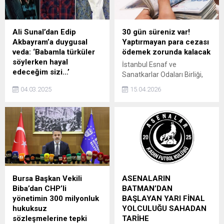
Ali Sunal’dan Edip
30 gün süreniz var!
Akbayram’a duygusal
Yaptırmayan para cezası
veda: ‘Babamla türküler
ödemek zorunda kalacak
söylerken hayal
İstanbul Esnaf ve
edeceğim sizi…’
Sanatkarlar Odaları Birliği,
Zatürre tedavisi sonrası iç
yüz binlerce esnaf kurye için
04.03.2025
15.04.2026
kanama geçiren ve yoğun
sicil kaydı zorunluluğunu
bakımda tedavi gören Edip
yürürlüğe koydu. Yapılan
Akbayram, çoklu organ
düzenlemeye göre, 30 gün
yetmezliği nedeniyle 2 Mart
içinde kayıt işlemlerini
2025’te vefat etti. Ali Sunal,
tamamlamayan
duygusal bir mesajla
motokuryeler hem para
sanatçıya veda etti.
cezası hem de iş yerlerinin
kapatılması gibi
yaptırımlarla karşı karşıya
Bursa Başkan Vekili
ASENALARIN
kalacak.
Biba’dan CHP’li
BATMAN’DAN
yönetimin 300 milyonluk
BAŞLAYAN YARI FİNAL
hukuksuz
YOLCULUĞU SAHADAN
sözleşmelerine tepki
TARİHE