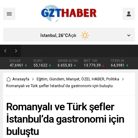
İstanbul,
26
°C
Açık
Son Dakika: Etimesgut Belediye Başkanı Erdal Beşikçioğlu görevden uzaklaştırıldı
DOLAR
EURO
GRAM ALTIN
BIST 100
STERLİN
47,6961
55,1622
6.655,83
13.779,39
64,3981
Anasayfa
Eğitim
,
Gündem
,
Manşet
,
ÖZEL HABER
,
Politika
Romanyalı ve Türk şefler İstanbul’da gastronomi için buluştu
Romanyalı ve Türk şefler
İstanbul’da gastronomi için
buluştu