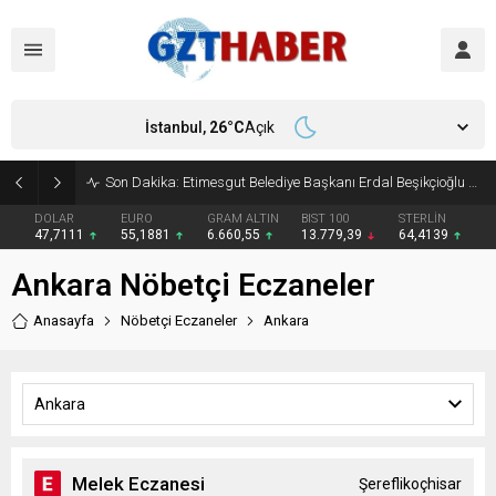
İstanbul,
26
°C
Açık
Son Dakika: Etimesgut Belediye Başkanı Erdal Beşikçioğlu görevden uzaklaştırıldı
DOLAR
EURO
GRAM ALTIN
BIST 100
STERLİN
47,7111
55,1881
6.660,55
13.779,39
64,4139
Ankara Nöbetçi Eczaneler
Anasayfa
Nöbetçi Eczaneler
Ankara
Ankara
Melek Eczanesi
Şereflikoçhisar