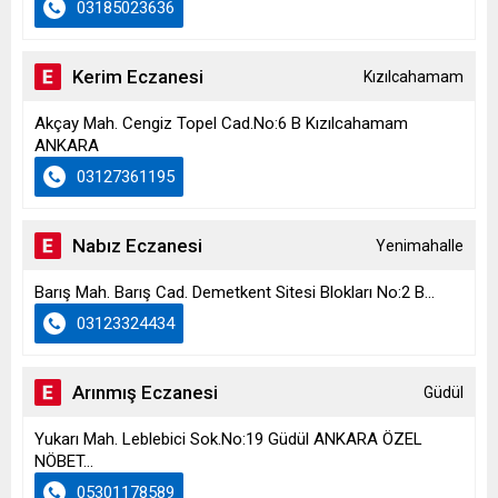
03185023636
Kerim Eczanesi
Kızılcahamam
Akçay Mah. Cengiz Topel Cad.No:6 B Kızılcahamam
ANKARA
03127361195
Nabız Eczanesi
Yenimahalle
Barış Mah. Barış Cad. Demetkent Sitesi Blokları No:2 B...
03123324434
Arınmış Eczanesi
Güdül
Yukarı Mah. Leblebici Sok.No:19 Güdül ANKARA ÖZEL
NÖBET...
05301178589