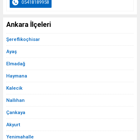
05418189958
Ankara İlçeleri
Şereflikoçhisar
Ayaş
Elmadağ
Haymana
Kalecik
Nallıhan
Çankaya
Akyurt
Yenimahalle