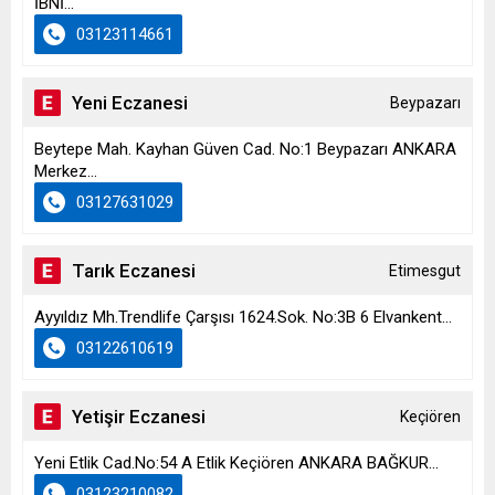
İBNİ...
03123114661
Yeni Eczanesi
Beypazarı
Beytepe Mah. Kayhan Güven Cad. No:1 Beypazarı ANKARA
Merkez...
03127631029
Tarık Eczanesi
Etimesgut
Ayyıldız Mh.Trendlife Çarşısı 1624.Sok. No:3B 6 Elvankent...
03122610619
Yetişir Eczanesi
Keçiören
Yeni Etlik Cad.No:54 A Etlik Keçiören ANKARA BAĞKUR...
03123210082