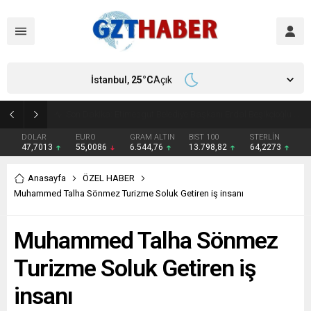
İstanbul,
25
°C
Açık
Son Dakika: Etimesgut Belediye Başkanı Erdal Beşikçioğlu görevden uzaklaştırıldı
DOLAR
EURO
GRAM ALTIN
BIST 100
STERLİN
47,7013
55,0086
6.544,76
13.798,82
64,2273
Anasayfa
ÖZEL HABER
Muhammed Talha Sönmez Turizme Soluk Getiren iş insanı
Muhammed Talha Sönmez
Turizme Soluk Getiren iş
insanı