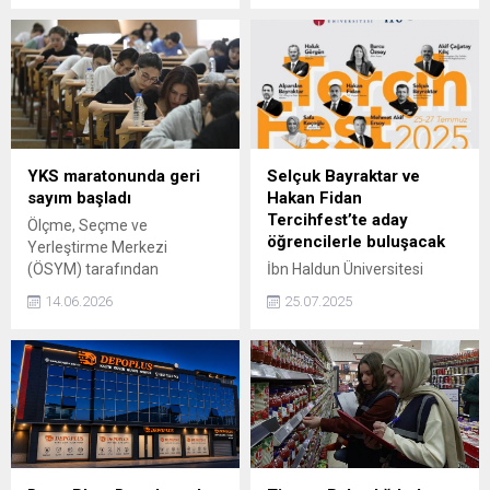
Türkiye'nin milli savaş
uçağıyla ilgili dikkat çeken
analizlerde, KAAN'ın İsrail
için "baş ağrısı" olabileceği
ifade edildi.
YKS maratonunda geri
Selçuk Bayraktar ve
sayım başladı
Hakan Fidan
Tercihfest’te aday
Ölçme, Seçme ve
öğrencilerle buluşacak
Yerleştirme Merkezi
(ÖSYM) tarafından
İbn Haldun Üniversitesi
düzenlenen Yükseköğretim
tarafından bu yıl sekizincisi
14.06.2026
25.07.2025
Kurumları Sınavı (YKS), 20-
düzenlenen TercihFest,
21 Haziran tarihlerinde
adayların doğru tercih
gerçekleştirilecek.
yapmaları üzerine
kurgulanan programıyla,
Türkiye’nin dört bir yanından
başarılı aday öğrencileri bir
araya getiriyor.