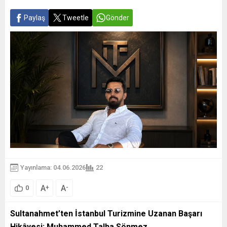
Paylaş
Tweetle
Gönder
Yayınlama: 04.06.2026
22
A
A
+
-
0
Sultanahmet’ten İstanbul Turizmine Uzanan Başarı
Hikâyesi: Muhammed Talha Sönmez