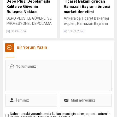
Depo Plus: Depolamada
Ticaret Bakanlığı’ndan
Kalite ve Güvenin
Ramazan Bayramı öncesi
Buluşma Noktası
market denetimi
DEPO PLUS İLE GÜVENLİ VE
Ankara'da Ticaret Bakanlığı
PROFESYONEL DEPOLAMA
ekipleri, Ramazan Bayramı
HİZMETİ Depo Plus, nakliyat
öncesi temel gıda ürünleri
04.06.2026
10.03.2026
ve depolama sektöründe
başta olmak üzere tüketim
sunduğu kaliteli hizmet
ürünlerine ilişkin
anlayışıyla dikkat çekiyor.
marketlerde denetimlerini
Bir Yorum Yazın
Uzun yıllara dayanan
sürdürdü.
deneyimi ve profesyonel
ekibiyle faaliyet gösteren
firma, müşterilerine
güvenilir ve kapsamlı
çözümler sunarak eşyaların
güvenliğini en üst düzeyde
sağlamayı hedefliyor.
Müşteri memnuniyetini ön
planda tutan Depo Plus,...
Daha sonraki yorumlarımda kullanılması için adım, e-posta adresim