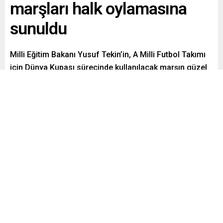
marşları halk oylamasına
sunuldu
Milli Eğitim Bakanı Yusuf Tekin’in, A Milli Futbol Takımı
için Dünya Kupası sürecinde kullanılacak marşın güzel
sanatlar liseleri tarafından hazırlanması yönündeki
açıklamasının ardından düzenlenen beste
yarışmasında, hazırlanan marşlar halk oylamasına
açıldı.
Paylaş
Tweetle
Gönder