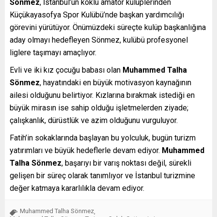
Sönmez
, İstanbul’un köklü amatör kulüplerinden
Küçükayasofya Spor Kulübü’nde başkan yardımcılığı
görevini yürütüyor. Önümüzdeki süreçte kulüp başkanlığına
aday olmayı hedefleyen Sönmez, kulübü profesyonel
liglere taşımayı amaçlıyor.
Evli ve iki kız çocuğu babası olan
Muhammed Talha
Sönmez
, hayatındaki en büyük motivasyon kaynağının
ailesi olduğunu belirtiyor. Kızlarına bırakmak istediği en
büyük mirasın ise sahip olduğu işletmelerden ziyade;
çalışkanlık, dürüstlük ve azim olduğunu vurguluyor.
Fatih’in sokaklarında başlayan bu yolculuk, bugün turizm
yatırımları ve büyük hedeflerle devam ediyor.
Muhammed
Talha Sönmez
, başarıyı bir varış noktası değil, sürekli
gelişen bir süreç olarak tanımlıyor ve İstanbul turizmine
değer katmaya kararlılıkla devam ediyor.
Muhammed Talha Sönmez
,