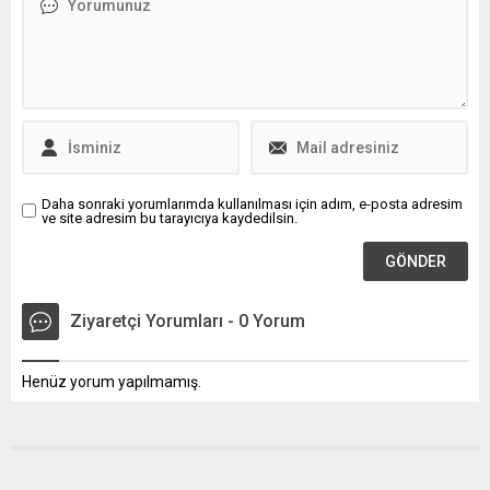
edilenler...
Türkiye, Avrupa birincisidir.
Dünyada da beşinci
durumdadır. Dünyada ev
tekstili ihracatından yüzde
2,6'lık bir pay almaktayız. Bu
yıl da ev tekstili sektörü, ilk 4
ayda yüzde...
Daha sonraki yorumlarımda kullanılması için adım, e-posta adresim
ve site adresim bu tarayıcıya kaydedilsin.
Ziyaretçi Yorumları - 0 Yorum
Henüz yorum yapılmamış.