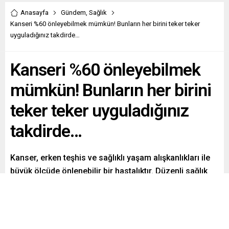
Anasayfa
Gündem
,
Sağlık
Kanseri %60 önleyebilmek mümkün! Bunların her birini teker teker
uyguladığınız takdirde…
Kanseri %60 önleyebilmek
mümkün! Bunların her birini
teker teker uyguladığınız
takdirde…
Kanser, erken teşhis ve sağlıklı yaşam alışkanlıkları ile
büyük ölçüde önlenebilir bir hastalıktır. Düzenli sağlık
kontrolleri, dengeli ve sağlıklı beslenme, egzersiz ve
sigara gibi zararlı alışkanlıklardan kaçınma, kanserin
görülme oranını %60 azaltabiliyor.