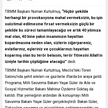
TBMM Başkanı Numan Kurtulmuş,
“Hiçbir şekilde
herhangi bir provokasyona mahal vermeksizin, bu işin
suiistimal edilmesine fırsat vermeksizin güçlü bir
şekilde bu süreci tamamlayacağız ve artık 40 yılımıza
mal olan, 40 bine yakın insanımızın hayattan
koparılmasına neden olan, sizlerin ciğerpareniz,
evlatlarınız, eşleriniz ve çocuklarınızı hayattan
koparmış olan bu terör belasını, terör fitnesini Allah’ın
izniyle tarihin çöplüğüne atacağız”
dedi.
TBMM Başkanı Numan Kurtulmuş, Meclis’teki Tören
Salonu’nda şehit aileleri ve gazilerle iftarda bir araya geldi.
Programa; Milli Savunma Bakanı Yaşar Güler ile Aile ve
Sosyal Hizmetler Bakanı Mahinur Özdemir Göktaş da
katıldı. İftar yemeğinin ardından ilk konuşmayı Milli
Savunma Bakanı Yaşar Güler gerçekleştirdi. Bakan Güler,
Türkiye’nin savunma ve güvenliğinin sağlanmasındaki en