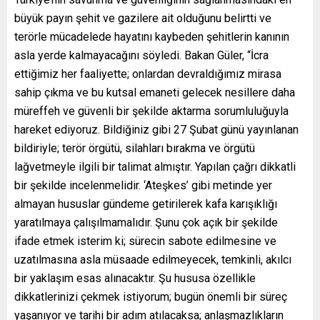
büyük payın şehit ve gazilere ait olduğunu belirtti ve
terörle mücadelede hayatını kaybeden şehitlerin kanının
asla yerde kalmayacağını söyledi. Bakan Güler, “İcra
ettiğimiz her faaliyette; onlardan devraldığımız mirasa
sahip çıkma ve bu kutsal emaneti gelecek nesillere daha
müreffeh ve güvenli bir şekilde aktarma sorumluluğuyla
hareket ediyoruz. Bildiğiniz gibi 27 Şubat günü yayınlanan
bildiriyle; terör örgütü, silahları bırakma ve örgütü
lağvetmeyle ilgili bir talimat almıştır. Yapılan çağrı dikkatli
bir şekilde incelenmelidir. ‘Ateşkes’ gibi metinde yer
almayan hususlar gündeme getirilerek kafa karışıklığı
yaratılmaya çalışılmamalıdır. Şunu çok açık bir şekilde
ifade etmek isterim ki; sürecin sabote edilmesine ve
uzatılmasına asla müsaade edilmeyecek, temkinli, akılcı
bir yaklaşım esas alınacaktır. Şu hususa özellikle
dikkatlerinizi çekmek istiyorum; bugün önemli bir süreç
yaşanıyor ve tarihi bir adım atılacaksa; anlaşmazlıkların