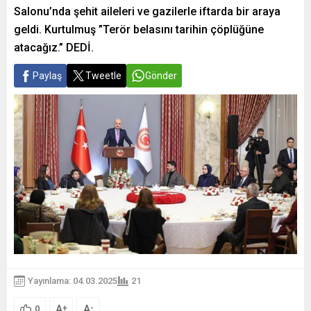
Salonu’nda şehit aileleri ve gazilerle iftarda bir araya
geldi. Kurtulmuş ”Terör belasını tarihin çöplüğüne
atacağız.” DEDİ.
Paylaş
Tweetle
Gönder
Yayınlama: 04.03.2025
21
A
A
+
-
0