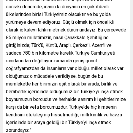
sonraki dönemde; inanın ki dünyanın en çok itibarlı
ülkelerinden birisi Türkiye’miz olacaktır ve bu yolda
yürümeye devam ediyoruz. Güçlü olmak için öncelikli
olarak iç kaleyi tahkim etmek durumundayız. Bu çerçevede
85 milyon milletimizin, nasıl Çanakkale Şehitliğine
gittiğinizde; Türk’ü, Kürt’ü, Arap’ı, Çerkez’i, Acem’i ve
sadece 780 bin kilometre karelik Türkiye Cumhuriyeti
sınırlarından değil aynı zamanda geniş gönül
coğrafyamızdan da insanların var olduğu, millet olarak var
olduğumuz o mücadele verildiyse, bugün de bu
memlekette her birimizin eşit olarak bir arada, birlik ve
beraberlik içerisinde olduğumuz bir Türkiye’yi inşa etmek
boynumuzun borcudur ve herhalde sanırım ki şehitlerimize
karşı da bir vefa borcumuzdur. Türkiye’de hiç kimsenin
kendisini ötekileşmiş hissetmediği, milli kimlik ve havza
içerisinde bir araya geldiği bir Türkiye’yi inşa etmek
zorundayız.”