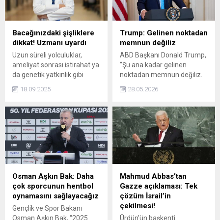
Bacağınızdaki şişliklere
Trump: Gelinen noktadan
dikkat! Uzmanı uyardı
memnun değiliz
Uzun süreli yolculuklar,
ABD Başkanı Donald Trump,
ameliyat sonrası istirahat ya
“Şu ana kadar gelinen
da genetik yatkınlık gibi
noktadan memnun değiliz.
birçok faktörün
Belki dönüp bitirmek
18.09.2025
28.05.2026
tetikleyebileceği derin ven
zorunda kalacağız” dedi.
trombozu (damar içinde
kanın pıhtılaşması), erken
fark edilmediğinde hayati
tehlike oluşturabiliyor.
Osman Aşkın Bak: Daha
Mahmud Abbas’tan
çok sporcunun hentbol
Gazze açıklaması: Tek
oynamasını sağlayacağız
çözüm İsrail’in
çekilmesi!
Gençlik ve Spor Bakanı
Osman Aşkın Bak, “2025
Ürdün'ün başkenti