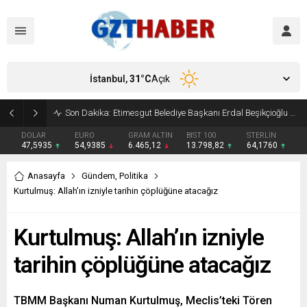
İstanbul,
31
°C
Açık
Son Dakika: Etimesgut Belediye Başkanı Erdal Beşikçioğlu görevden uzaklaştırıldı
DOLAR
EURO
GRAM ALTIN
BIST 100
STERLİN
47,5935
54,9385
6.465,12
13.798,82
64,1760
Anasayfa
Gündem
,
Politika
Kurtulmuş: Allah’ın izniyle tarihin çöplüğüne atacağız
Kurtulmuş: Allah’ın izniyle
tarihin çöplüğüne atacağız
TBMM Başkanı Numan Kurtulmuş, Meclis’teki Tören