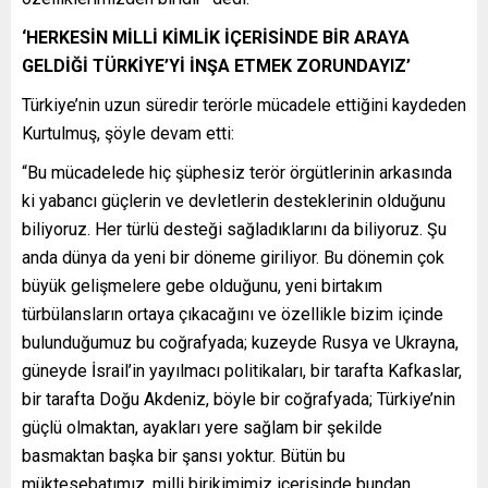
‘HERKESİN MİLLİ KİMLİK İÇERİSİNDE BİR ARAYA
GELDİĞİ TÜRKİYE’Yİ İNŞA ETMEK ZORUNDAYIZ’
Türkiye’nin uzun süredir terörle mücadele ettiğini kaydeden
Kurtulmuş, şöyle devam etti:
“Bu mücadelede hiç şüphesiz terör örgütlerinin arkasında
ki yabancı güçlerin ve devletlerin desteklerinin olduğunu
biliyoruz. Her türlü desteği sağladıklarını da biliyoruz. Şu
anda dünya da yeni bir döneme giriliyor. Bu dönemin çok
büyük gelişmelere gebe olduğunu, yeni birtakım
türbülansların ortaya çıkacağını ve özellikle bizim içinde
bulunduğumuz bu coğrafyada; kuzeyde Rusya ve Ukrayna,
güneyde İsrail’in yayılmacı politikaları, bir tarafta Kafkaslar,
bir tarafta Doğu Akdeniz, böyle bir coğrafyada; Türkiye’nin
güçlü olmaktan, ayakları yere sağlam bir şekilde
basmaktan başka bir şansı yoktur. Bütün bu
müktesebatımız, milli birikimimiz içerisinde bundan