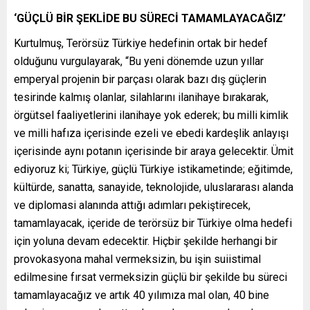
‘GÜÇLÜ BİR ŞEKLİDE BU SÜRECİ TAMAMLAYACAĞIZ’
Kurtulmuş, Terörsüz Türkiye hedefinin ortak bir hedef
olduğunu vurgulayarak, “Bu yeni dönemde uzun yıllar
emperyal projenin bir parçası olarak bazı dış güçlerin
tesirinde kalmış olanlar, silahlarını ilanihaye bırakarak,
örgütsel faaliyetlerini ilanihaye yok ederek; bu milli kimlik
ve milli hafıza içerisinde ezeli ve ebedi kardeşlik anlayışı
içerisinde aynı potanın içerisinde bir araya gelecektir. Ümit
ediyoruz ki; Türkiye, güçlü Türkiye istikametinde; eğitimde,
kültürde, sanatta, sanayide, teknolojide, uluslararası alanda
ve diplomasi alanında attığı adımları pekiştirecek,
tamamlayacak, içeride de terörsüz bir Türkiye olma hedefi
için yoluna devam edecektir. Hiçbir şekilde herhangi bir
provokasyona mahal vermeksizin, bu işin suiistimal
edilmesine fırsat vermeksizin güçlü bir şekilde bu süreci
tamamlayacağız ve artık 40 yılımıza mal olan, 40 bine