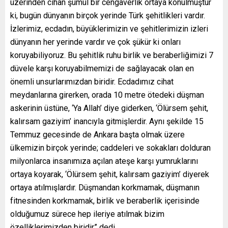
üzerinden cihan şümül bir cengaverlik ortaya konulmuştur
ki, bugün dünyanın birçok yerinde Türk şehitlikleri vardır.
İzlerimiz, ecdadın, büyüklerimizin ve şehitlerimizin izleri
dünyanın her yerinde vardır ve çok şükür ki onları
koruyabiliyoruz. Bu şehitlik ruhu birlik ve beraberliğimizi 7
düvele karşı koruyabilmemizi de sağlayacak olan en
önemli unsurlarımızdan biridir. Ecdadımız cihat
meydanlarına girerken, orada 10 metre ötedeki düşman
askerinin üstüne, ‘Ya Allah’ diye giderken, ‘Ölürsem şehit,
kalırsam gaziyim’ inancıyla gitmişlerdir. Aynı şekilde 15
Temmuz gecesinde de Ankara başta olmak üzere
ülkemizin birçok yerinde; caddeleri ve sokakları dolduran
milyonlarca insanımıza açılan ateşe karşı yumruklarını
ortaya koyarak, ‘Ölürsem şehit, kalırsam gaziyim’ diyerek
ortaya atılmışlardır. Düşmandan korkmamak, düşmanın
fitnesinden korkmamak, birlik ve beraberlik içerisinde
olduğumuz sürece hep ileriye atılmak bizim
özelliklerimizden biridir” dedi.