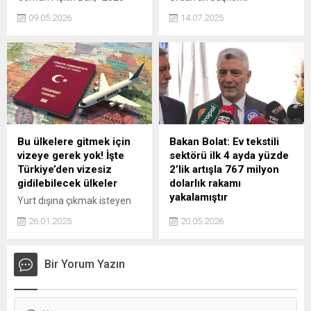
yılında önemli başarılar elde
Amman'daki evinde eski
09.05.2026
14.07.2025
ettik, 2026 yılında da böyle
İngiltere Başbakanı Tony
devam ediyoruz. Birazdan
Blair ile Filistin’deki son
erkekler finali oynanacak.
durumu görüşen Filistin
Tabii Beşiktaş Türk
Devlet Başkanı Mahmud
hentbolunda önemli bir ekol,
Abbas, Gazze'de tek
onları da tebrik ediyoruz.
çözümün İsrail'in tamamen
Onların bu başarısı da çok
çekilmesi olduğunu söyledi.
önemli. İnşallah daha çok
takımımız olacak, daha çok
Bu ülkelere gitmek için
Bakan Bolat: Ev tekstili
sporcunun hentbol
vizeye gerek yok! İşte
sektörü ilk 4 ayda yüzde
oynamasını...
Türkiye’den vizesiz
2’lik artışla 767 milyon
gidilebilecek ülkeler
dolarlık rakamı
yakalamıştır
Yurt dışına çıkmak isteyen
vatandaşlara güzel haber
Ticaret Bakanı Ömer Bolat,
26.01.2025
20.05.2026
geldi. 2025 yılında
İstanbul Fuar Merkezi'nde
Türkiye'den vizesiz seyahat
düzenlenen Hometex
edilebilecek ülkeler belli
Uluslararası Ev Tekstil
Bir Yorum Yazın
oldu. Peki Türkiye'den
Fuarı'na katıldı. Burada bir
vizesiz gidilebilecek ülkeler
konuşma yapan Bakan
hangileri? İşte merak
Bolat, Ev tekstili sektöründe