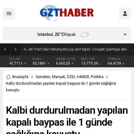
İstanbul,
25
°C
Kapalı
AK Parti’den Netanyahu’ya sert tepki: Cinayet işlemeye devam ediyor
DOLAR
EURO
GRAM ALTIN
BIST 100
STERLİN
47,7111
55,1881
6.660,55
13.779,39
64,4139
Anasayfa
Gündem
,
Manşet
,
ÖZEL HABER
,
Politika
Kalbi durdurulmadan yapılan kapalı baypas ile 1 günde sağlığına
kavuştu
Kalbi durdurulmadan yapılan
kapalı baypas ile 1 günde