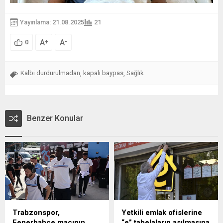
Yayınlama: 21.08.2025
21
A
A
+
-
0
Kalbi durdurulmadan
kapalı baypas
Sağlık
,
,
Benzer Konular
Trabzonspor,
Yetkili emlak ofislerine
Fenerbahçe maçının
“e” tabelaların asılmasına