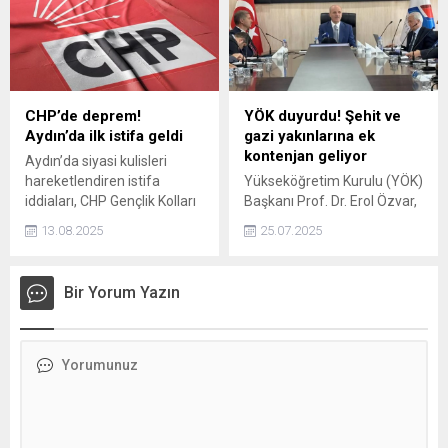
Türkiye için yeni
düzenlemelerin yolda
olduğunu açıkladı.
CHP’de deprem!
YÖK duyurdu! Şehit ve
Aydın’da ilk istifa geldi
gazi yakınlarına ek
kontenjan geliyor
Aydın’da siyasi kulisleri
hareketlendiren istifa
Yükseköğretim Kurulu (YÖK)
iddiaları, CHP Gençlik Kolları
Başkanı Prof. Dr. Erol Özvar,
Başkanı Sosyal Kılıç’ın ayrılık
Ağrı İbrahim Çeçen
13.08.2025
25.07.2025
kararıyla somutlaştı.
Üniversitesini ziyaret etti.
Özvar, şehit ve gazi
yakınlarına yönelik, yüksek
Bir Yorum Yazın
lisans ve doktora
programlarında ek
kontenjan tanımlanacağını
duyurdu.