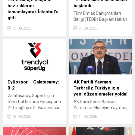
hazırlıklarını
başlandı
tamamlayarak İstanbul’a
Tüm Emlak Danışmanları
gitti
Birliği (TEDB) Başkanı Hakan
Trabzonspor, Süper Lig’in
Akçam, yetkili emlak
13.09.2025
13.08.2025
5’inci haftasında oynayacağı
ofislerine "e" harfi tabelası
Fenerbahçe maçının
asmaya başladıklarını
hazırlıklarını tamamladıktan
belirterek, "Yıl sonuna kadar
sonra İstanbul’a gitti.
Türkiye'de 50 bine yakın
meslektaşımıza bu tabelayı
iletmeyi planlıyoruz." dedi.
Eyüpspor – Galatasaray:
AK Partili Yayman:
0-2
Terörsüz Türkiye için
yeni düzenlemeler yolda!
Galatasaray, Süper Lig’in
5’inci haftasında Eyüpspor’u
AK Parti Genel Başkan
2-0 mağlup etti. Bu sonucun
Yardımcısı Hüseyin Yayman,
ardından Galatasaray,
Terörsüz Türkiye
13.09.2025
14.06.2026
puanını 15’e çıkardı.
meselesinin bir devlet ve
Eyüpspor ise 4 puanda kaldı.
millet politikası olduğunu
belirtti. Yayman, Terörsüz