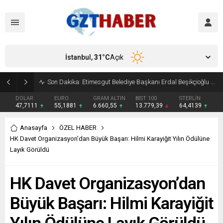
İstanbul,
31
°C
Açık
Son Dakika: Etimesgut Belediye Başkanı Erdal Beşikçioğlu görevden uzaklaştırıldı
DOLAR
EURO
GRAM ALTIN
BIST 100
STERLİN
47,7111
55,1881
6.660,55
13.779,39
64,4139
Anasayfa
ÖZEL HABER
HK Davet Organizasyon’dan Büyük Başarı: Hilmi Karayiğit Yılın Ödülüne
Layık Görüldü
HK Davet Organizasyon’dan
Büyük Başarı: Hilmi Karayiğit