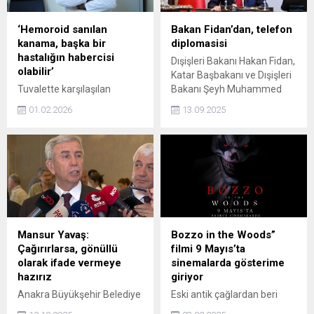
‘Hemoroid sanılan
Bakan Fidan’dan, telefon
kanama, başka bir
diplomasisi
hastalığın habercisi
Dışişleri Bakanı Hakan Fidan,
olabilir’
Katar Başbakanı ve Dışişleri
Tuvalette karşılaşılan
Bakanı Şeyh Muhammed
kanama, buzdağının sadece
bin Abdurrahman Al Sani ve
01.02.2026
13.09.2025
görünen yüzü olabilir.
Ürdün Dışişleri Bakanı
Toplumda genellikle
Ayman Safadi ile telefonda
hemoroid ile karıştırılan bu
görüştü.
durumun altında, mide
rahatsızlıklarından bağırsak
kanserine kadar pek çok
ciddi hastalığın
yatabileceğini belirten
Medipol Sağlık Grubu’ndan
Mansur Yavaş:
Bozzo in the Woods”
Genel Cerrahi Uzmanı Op.
Çağırırlarsa, gönüllü
filmi 9 Mayıs’ta
Dr. Yüksel Baldan, “Her
olarak ifade vermeye
sinemalarda gösterime
hastalığın tedavisi farklıdır.
hazırız
giriyor
Bu yüzden doğru tanı hayati
Anakra Büyükşehir Belediye
Eski antik çağlardan beri
önem taşır” dedi.
Başkanı Mansur Yavaş,
varlığını sürdüren soylu