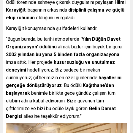
Ödül töreninde sahneye çıkarak duygularını paylaşan
Hilmi
Karayiğit
, başarının arkasında
disiplinli çalışma ve güçlü
ekip ruhunun
olduğunu vurguladı.
Karayiğit konuşmasında şu ifadeleri kullandı:
“Bugün burada, bu tarihi atmosferde
‘Yılın Düğün Davet
Organizasyon’ ödülünü
almak bizler için büyük bir gurur.
2003 yılından bu yana 5 binden fazla organizasyona
imza attık. Her projede
kusursuzluğu ve unutulmaz
deneyimi
hedefliyoruz. Biz sadece bir mekan
sunmuyoruz; çiftlerimizin en özel günlerinde
hayallerini
gerçeğe dönüştürüyoruz
. Bu ödülü
Kağıthane’den
başlayarak
benimle birlikte gece gündüz çalışan tüm
ekibim adına kabul ediyorum. Bize güvenen tüm
çiftlerimize ve bizi bu ödüle layık gören
Gelin Damat
Dergisi
ailesine teşekkür ediyorum.”