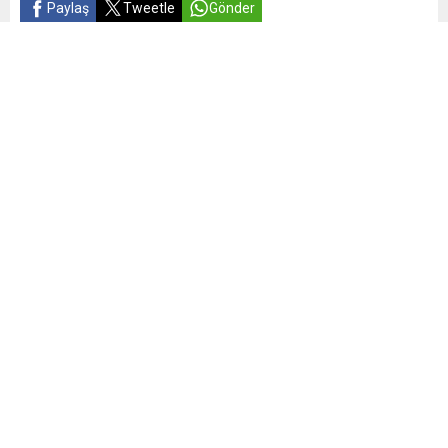
Paylaş
Tweetle
Gönder
Yayınlama: 28.02.2026
19
A
A
+
-
0
Bakan Göktaş, sanal medya hesabından yaptığı
paylaşımda, “28 Şubat’ın görünmeyen yaralarını, sessiz
mağduriyetlerini ve zihnimizde kalan izlerini unutmadık,