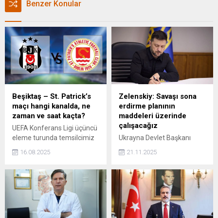
Benzer Konular
Beşiktaş – St. Patrick’s
Zelenskiy: Savaşı sona
maçı hangi kanalda, ne
erdirme planının
zaman ve saat kaçta?
maddeleri üzerinde
çalışacağız
UEFA Konferans Ligi üçüncü
eleme turunda temsilcimiz
Ukrayna Devlet Başkanı
Beşiktaş ile St Patrick's
Volodimir Zelenskiy, ABD ile
16.08.2025
21.11.2025
rövanş maçının yayın bilgileri
birlikte savaşı sona
ve bilet fiyatları taraftarlar
erdirmeye yönelik planın
tarafından internette
maddeleri üzerinde
araştırılıyor. Peki, Beşiktaş -
çalışacaklarını söyledi.
St. Patrick's maçı hangi
kanalda, ne zaman ve saat
kaçta?