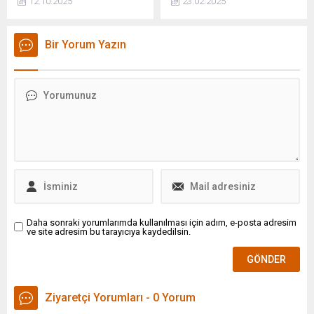
12.10.2025
23.02.2025
Ankara Cumhuriyet
Darius Crimson ailesi,
Başsavcılığı'nın soruşturma
binlerce yıldır herkesten gizli
yürütmesi için İçişleri
bir şekilde sakladıkları,
Bir Yorum Yazın
Bakanlığı'ndan izin almasına
dünyaya zarar verebilecek
gerek yoktur. Çağırırlarsa,
"Lazarus" adlı karanlık gücü
gönüllü olarak ifadeye
kontrol altında tutmaktadır.
vermeye hazırız. Çünkü
bizim gizleyecek, çekinecek,
saklayacak hiçbir şeyimiz
yoktur dedi.
Daha sonraki yorumlarımda kullanılması için adım, e-posta adresim
ve site adresim bu tarayıcıya kaydedilsin.
Ziyaretçi Yorumları - 0 Yorum