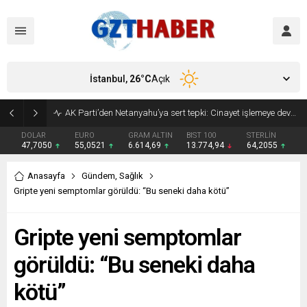
İstanbul,
26
°C
Açık
Son Dakika: Etimesgut Belediye Başkanı Erdal Beşikçioğlu görevden uzaklaştırıldı
DOLAR
EURO
GRAM ALTIN
BIST 100
STERLİN
47,7050
55,0521
6.614,69
13.774,94
64,2055
Anasayfa
Gündem
,
Sağlık
Gripte yeni semptomlar görüldü: “Bu seneki daha kötü”
Gripte yeni semptomlar
görüldü: “Bu seneki daha
kötü”