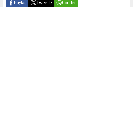
Paylaş
Tweetle
Gönder
Yayınlama: 13.02.2025
21
A
A
+
-
0
Akıllı cihaz ve hizmetleri odağına alarak güçlü tasarıma
sahip ürünler üreten dünyanın lider teknoloji şirketlerinden
vivo, Tech Insights tarafından yayımlanan verilere göre