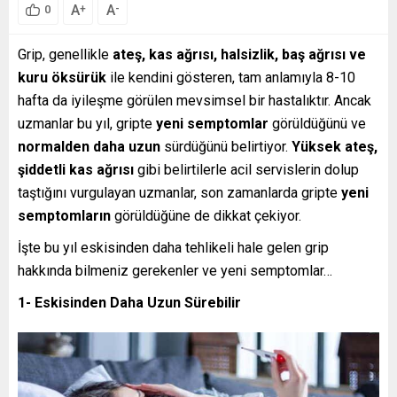
A
A
+
-
0
Grip, genellikle
ateş, kas ağrısı, halsizlik, baş ağrısı ve
kuru öksürük
ile kendini gösteren, tam anlamıyla 8-10
hafta da iyileşme görülen mevsimsel bir hastalıktır. Ancak
uzmanlar bu yıl, gripte
yeni semptomlar
görüldüğünü ve
normalden daha uzun
sürdüğünü belirtiyor.
Yüksek ateş,
şiddetli kas ağrısı
gibi belirtilerle acil servislerin dolup
taştığını vurgulayan uzmanlar, son zamanlarda gripte
yeni
semptomların
görüldüğüne de dikkat çekiyor.
İşte bu yıl eskisinden daha tehlikeli hale gelen grip
hakkında bilmeniz gerekenler ve yeni semptomlar…
1- Eskisinden Daha Uzun Sürebilir