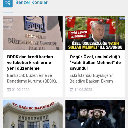
Benzer Konular
BDDK’dan kredi kartları
Özgür Özel, usulsüzlüğü
ve tüketici kredilerine
“Fatih Sultan Mehmet” ile
yeni düzenleme
savundu!
Bankacılık Düzenleme ve
Eski İstanbul Büyükşehir
Denetleme Kurumu (BDDK),
Belediye Başkanı Ekrem
finansal istikrarın
İmamoğlu’nun diplomasının
01.02.2026
14.05.2025
güçlendirilmesi ve
iptal edilmesinin tebliğinin
tüketicinin korunması
yapılması sonrası CHP lideri
amacıyla kredi kartları,
Özgür Özel, Fatih Sultan
ihtiyaç kredileri, konut
Mehmet'in adını kullanarak
kredileri ile kredi kartı ve
usulsüzlüğü savundu ve
kredili mevduat hesabı
rektörlüğü hedef aldı.
(KMH) limitlerine ilişkin yeni