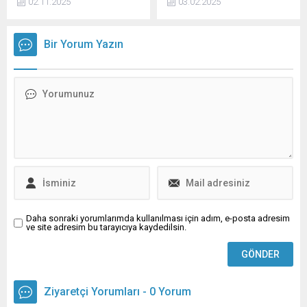
02.11.2025
03.02.2025
faaliyet gösteren Bilim ve
konusu verilere ilişkin bir
Teknoloji Çalışmaları
paylaşım yaptı.
Merkezi (CWTS) tarafından
Bir Yorum Yazın
hazırlanan Leiden Dünya
Üniversiteleri Sıralaması
2025 sonuçları açıklandı.
Yükseköğretim Kurulu’nun
(YÖK) da tanıdığı dört
küresel değerlendirme
kuruluşundan biri olan
CWTS Leiden Ranking, her
yıl olduğu gibi bu yıl da
dünya akademisini mercek
altına aldı.
Daha sonraki yorumlarımda kullanılması için adım, e-posta adresim
ve site adresim bu tarayıcıya kaydedilsin.
Ziyaretçi Yorumları - 0 Yorum