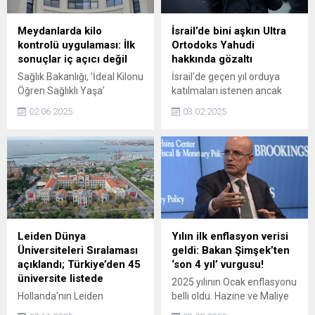
kararlar aldı.
Meydanlarda kilo
İsrail’de bini aşkın Ultra
kontrolü uygulaması: İlk
Ortodoks Yahudi
sonuçlar iç açıcı değil
hakkında gözaltı
Sağlık Bakanlığı, 'İdeal Kilonu
İsrail'de geçen yıl orduya
Öğren Sağlıklı Yaşa'
katılmaları istenen ancak
kampanyası kapsamında
bunu kabul etmeyen
02.06.2025
03.02.2025
10-23 Mayıs tarihlerinde
1200'den fazla Ultra
Türkiye genelinde 1 milyon
Ortodoks (Haredi) Yahudi
143 bin 189 kişinin boy-kilo
genç hakkında gözaltı emri
ölçümünün
çıkarıldığı bildirildi.
gerçekleştirildiğini duyurdu.
Leiden Dünya
Yılın ilk enflasyon verisi
Üniversiteleri Sıralaması
geldi: Bakan Şimşek’ten
açıklandı; Türkiye’den 45
‘son 4 yıl’ vurgusu!
üniversite listede
2025 yılının Ocak enflasyonu
Hollanda'nın Leiden
belli oldu. Hazine ve Maliye
Üniversitesi bünyesinde
Bakanı Mehmet Şimşek, söz