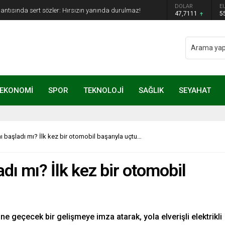
DOLAR
E
lantısında sert sözler: Hırsızın yanında durulmaz!
47,7111
5
EKONOMİ
SPOR
TEKNOLOJİ
SAĞLIK
SEYAHAT
ı başladı mı? İlk kez bir otomobil başarıyla uçtu…
dı mı? İlk kez bir otomobil
ne geçecek bir gelişmeye imza atarak, yola elverişli elektrikli