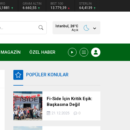
URO
GRAM ALTIN
BIST 100
STERLİN
5,1881
6.660,55
13.779,39
64,4139
İstanbul,
26
°C
Açık
MAGAZİN
ÖZEL HABER
POPÜLER KONULAR
Fi-Side İçin Kritik Eşik:
Başkasına Değil
Kendimize Güvenme
21.12.2025
0
Zamanı