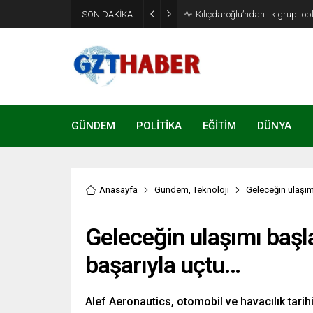
SON DAKİKA
Kılıçdaroğlu’ndan ilk grup top
GÜNDEM
POLİTİKA
EĞİTİM
DÜNYA
Anasayfa
Gündem
,
Teknoloji
Geleceğin ulaşım
Geleceğin ulaşımı başla
başarıyla uçtu…
Alef Aeronautics, otomobil ve havacılık tarihi