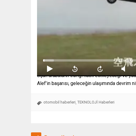
Uçan arabaların trafiği nasıl etkileyeceği ve y
Alef’in başarısı, geleceğin ulaşımında devrim ni
otomobil haberleri
TEKNOLOJİ Haberleri
,