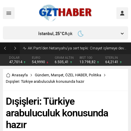
İstanbul,
25
°C
Açık
AK Parti’den Netanyahu’ya sert tepki: Cinayet işlemeye devam ediyor
DOLAR
EURO
GRAM ALTIN
BIST 100
STERLİN
47,7014
54,9990
6.505,41
13.798,82
64,2141
Anasayfa
Gündem
,
Manşet
,
ÖZEL HABER
,
Politika
Dışişleri: Türkiye arabuluculuk konusunda hazır
Dışişleri: Türkiye
arabuluculuk konusunda
hazır