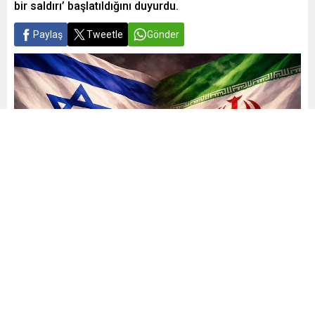
bir saldırı’ başlatıldığını duyurdu.
Paylaş
Tweetle
Gönder
Yayınlama: 28.02.2026
16
A
A
+
-
0