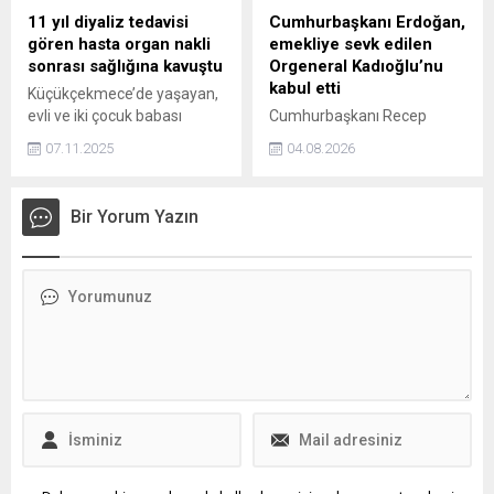
11 yıl diyaliz tedavisi
Cumhurbaşkanı Erdoğan,
gören hasta organ nakli
emekliye sevk edilen
sonrası sağlığına kavuştu
Orgeneral Kadıoğlu’nu
kabul etti
Küçükçekmece’de yaşayan,
evli ve iki çocuk babası
Cumhurbaşkanı Recep
emekli Ramazan Dere (61),
Tayyip Erdoğan, emekliye
07.11.2025
04.08.2026
11 yıl boyunca diyaliz
sevk edilen Hava Kuvvetleri
tedavisi gördükten sonra
Komutanı Orgeneral Ziya
organ nakli sırasındayken
Cemal Kadıoğlu'nu kabul
Bir Yorum Yazın
gelen müjdeli haberle
etti.
yeniden sağlığına kavuştu.
Uzun süre organ nakli
bekleme listesinde yer alan
Dere, “11 yıllık diyaliz
hastasıydım. Ondan önce de
on yıl boyunca ayakta
böbrek tedavisi gördüm....