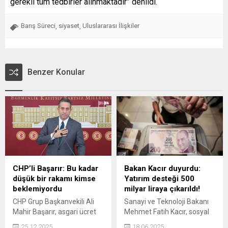
gerekli tüm tedbirler alınmaktadır” denildi.
Barış Süreci
siyaset
Uluslararası İlişkiler
,
,
Benzer Konular
CHP’li Başarır: Bu kadar
Bakan Kacır duyurdu:
düşük bir rakamı kimse
Yatırım desteği 500
beklemiyordu
milyar liraya çıkarıldı!
CHP Grup Başkanvekili Ali
Sanayi ve Teknoloji Bakanı
Mahir Başarır, asgari ücret
Mehmet Fatih Kacır, sosyal
artışına ilişkin, Utanç verici
medya hesabından,
25.12.2025
18.06.2025