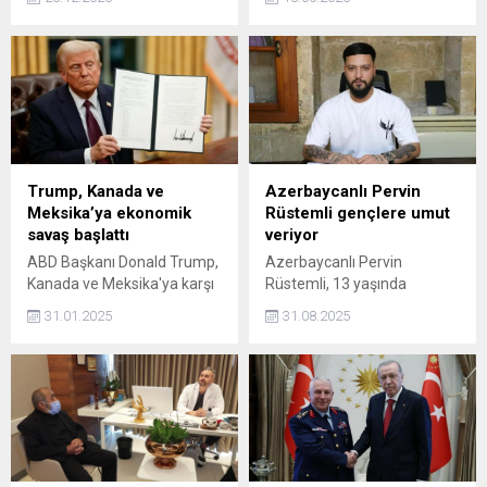
bir rakam açıklandı. İşçiler ve
Cumhurbaşkanı Recep
muhalefet, beklenenin
Tayyip Erdoğan'ın bugün
verilmeyeceğini tahmin
verdiği "müjde"ye ilişkin
edebiliyordu; ama bu kadar
değerlendirmede bulundu.
düşük, toplumun
gerçeklerinden kopuk bir
rakamın açıklanacağını hiç
kimse beklemiyordu dedi.
Trump, Kanada ve
Azerbaycanlı Pervin
Meksika’ya ekonomik
Rüstemli gençlere umut
savaş başlattı
veriyor
ABD Başkanı Donald Trump,
Azerbaycanlı Pervin
Kanada ve Meksika'ya karşı
Rüstemli, 13 yaşında
yüzde 25 gümrük vergisi
başladığı uyuşturucu
31.01.2025
31.08.2025
uygulamaya
bağımlılığından kurtularak,
başlayacaklarını bildirdi.
Şanlıurfa'daki Liman Ayık
Yaşam Derneği'nde gönüllü
danışman oldu ve gençlere
umut veriyor.