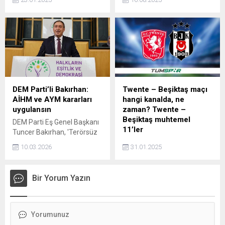
açıklama geldi.
yürüttüğü soruşturma
kapsamında gözaltına alındı.
Epözdemir, Galatasaray’ın
flaş ismi Osimhen
transferine “2 milyon 500
bin Euro verebilirim” demişti.
Bir dönem Galatasaray Spor
Kulübü başkan yardımcılığı
görevini üstlenen Rezan
DEM Parti’li Bakırhan:
Twente – Beşiktaş maçı
Epözdemir kimdir, neden
AİHM ve AYM kararları
hangi kanalda, ne
gözaltına alındı?
uygulansın
zaman? Twente –
Beşiktaş muhtemel
DEM Parti Eş Genel Başkanı
11’ler
Tuncer Bakırhan, 'Terörsüz
Türkiye' süreci ile ilgili, Bizim
UEFA Avrupa Ligi'nde 8.
10.03.2026
31.01.2025
kendi barışımıza
hafta temsilcimiz Beşiktaş,
odaklanmamız, sürecimizi
Twente deplasmanına
hızlıca ilerletmemiz, bir an
çıkacak. Avrupa'da 7 maçta
Bir Yorum Yazın
önce sonuca ulaştırmamız
3 galibiyet ve 4 yenilgi
gerekiyor. Bu duygularımı
yaşayan siyah-beyazlılar,
tekrar ediyorum.
yoluna devam edebilmek
Hızlanmamız gereken bir
için Hollanda'ya gidiyor.
süreçteyiz. Artık hızlanalım
Twente - Beşiktaş maçının