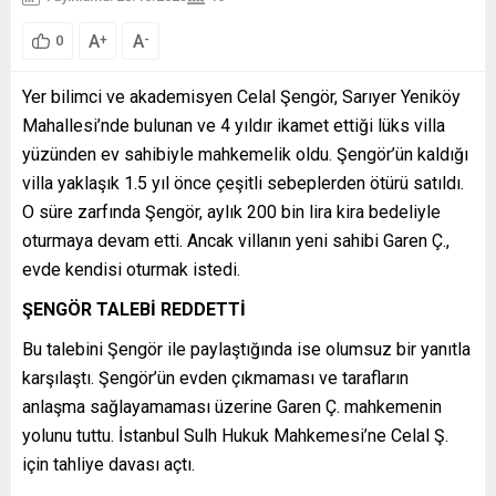
A
A
+
-
0
Yer bilimci ve akademisyen Celal Şengör, Sarıyer Yeniköy
Mahallesi’nde bulunan ve 4 yıldır ikamet ettiği lüks villa
yüzünden ev sahibiyle mahkemelik oldu. Şengör’ün kaldığı
villa yaklaşık 1.5 yıl önce çeşitli sebeplerden ötürü satıldı.
O süre zarfında Şengör, aylık 200 bin lira kira bedeliyle
oturmaya devam etti. Ancak villanın yeni sahibi Garen Ç.,
evde kendisi oturmak istedi.
ŞENGÖR TALEBİ REDDETTİ
Bu talebini Şengör ile paylaştığında ise olumsuz bir yanıtla
karşılaştı. Şengör’ün evden çıkmaması ve tarafların
anlaşma sağlayamaması üzerine Garen Ç. mahkemenin
yolunu tuttu. İstanbul Sulh Hukuk Mahkemesi’ne Celal Ş.
için tahliye davası açtı.