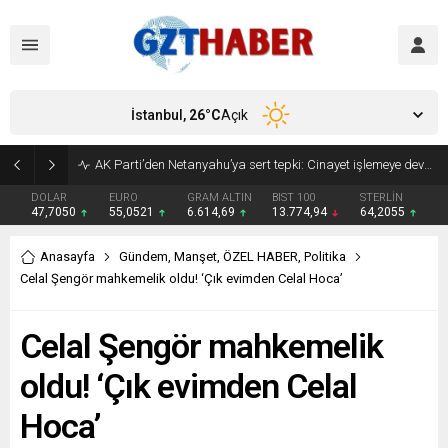
İstanbul,
26
°C
Açık
Son Dakika: Etimesgut Belediye Başkanı Erdal Beşikçioğlu görevden uzaklaştırıldı
DOLAR
EURO
GRAM ALTIN
BIST 100
STERLİN
47,7050
55,0521
6.614,69
13.774,94
64,2055
Anasayfa
Gündem
,
Manşet
,
ÖZEL HABER
,
Politika
Celal Şengör mahkemelik oldu! ‘Çık evimden Celal Hoca’
Celal Şengör mahkemelik
oldu! ‘Çık evimden Celal
Hoca’