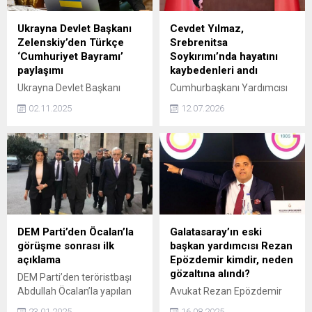
Ukrayna Devlet Başkanı
Cevdet Yılmaz,
Zelenskiy’den Türkçe
Srebrenitsa
‘Cumhuriyet Bayramı’
Soykırımı’nda hayatını
paylaşımı
kaybedenleri andı
Ukrayna Devlet Başkanı
Cumhurbaşkanı Yardımcısı
Volodimir Zelenskiy, Türkçe
Cevdet Yılmaz, Srebrenitsa
02.11.2025
12.07.2026
olarak yaptığı paylaşımla
Soykırımı'nda hayatını
Türkiye Cumhuriyeti'nin
kaybedenleri andı.
102’nci yılını kutladı.
DEM Parti’den Öcalan’la
Galatasaray’ın eski
görüşme sonrası ilk
başkan yardımcısı Rezan
açıklama
Epözdemir kimdir, neden
gözaltına alındı?
DEM Parti’den teröristbaşı
Abdullah Öcalan’la yapılan
Avukat Rezan Epözdemir
ikinci görüşmeye ilişkin
İstanbul başsavcılığının
23.01.2025
16.08.2025