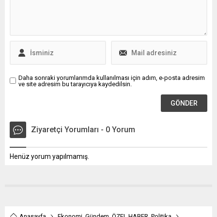
ve yasal adımları bir an önce
hangi kanalda ve ne zaman
atalım. Meclis raporunda
olacağı futbolseverler
var; AİHM ve AYM kararları
tarafından araştırılıyor. İşte
uygulansın...
Twente - Beşiktaş
muhtemel 11'ler...
Daha sonraki yorumlarımda kullanılması için adım, e-posta adresim
ve site adresim bu tarayıcıya kaydedilsin.
Ziyaretçi Yorumları - 0 Yorum
Henüz yorum yapılmamış.
Anasayfa
Ekonomi
,
Gündem
,
ÖZEL HABER
,
Politika