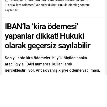
IBAN’la ‘kira ödemesi’ yapanlar dikkat! Hukuki olarak geçersiz
sayılabilir
IBAN’la ‘kira ödemesi’
yapanlar dikkat! Hukuki
olarak geçersiz sayılabilir
Son yıllarda kira ödemeleri büyük ölçüde banka
aracılığıyla, IBAN numarası kullanılarak
gerçekleştiriliyor. Ancak yanlış kişiye ödeme yapılması,
açıklama kısmının boş bırakılması ya da kira bedelinin
ev sahibinden farklı bir hesaba gönderilmesi gibi
durumlar, kiracıyı hem hukuki hem de finansal açıdan
zor durumda bırakabiliyor.
Paylaş
Tweetle
Gönder