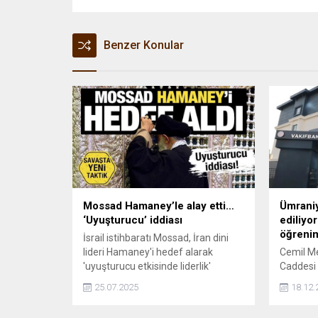
Benzer Konular
Mossad Hamaney’le alay etti…
Ümraniy
‘Uyuşturucu’ iddiası
ediliyo
öğreni
İsrail istihbaratı Mossad, İran dini
lideri Hamaney'i hedef alarak
Cemil Me
'uyuşturucu etkisinde liderlik'
Caddesi 
iddiasını ortaya attı.
ilkokul, 
25.07.2025
18.12.
güçlendi
modern 