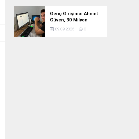
Genç Girişimci Ahmet
Güven, 30 Milyon
Etkileşimin Ardındaki
09.09.2025
0
İsim!