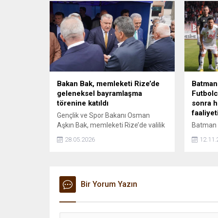
sunacak
Bakan Bak, memleketi Rize’de
Batman 
geleneksel bayramlaşma
Futbolc
törenine katıldı
sonra h
faaliye
Gençlik ve Spor Bakanı Osman
Aşkın Bak, memleketi Rize’de valilik
Batman P
ve belediye başkanlığınca
imza att
28.05.2026
12.11.
düzenlenen geleneksel
bahis fa
bayramlaşma programına katıldı.
Bir Yorum Yazın