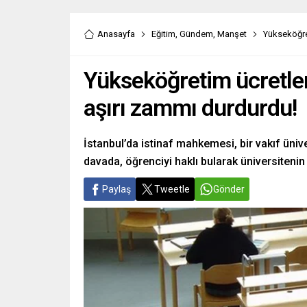
Anasayfa
Eğitim
,
Gündem
,
Manşet
Yükseköğre
Yükseköğretim ücretler
aşırı zammı durdurdu!
İstanbul’da istinaf mahkemesi, bir vakıf üniv
davada, öğrenciyi haklı bularak üniversiteni
Paylaş
Tweetle
Gönder