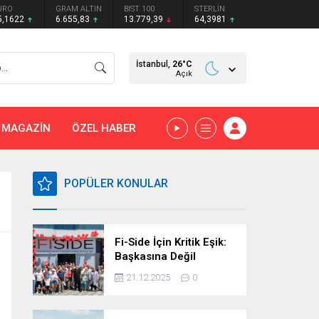
URO
GRAM ALTIN
BIST 100
STERLİN
5,1622
6.655,83
13.779,39
64,3981
İstanbul,
26
°C
Açık
MAGAZİN
ÖZEL HABER
POPÜLER KONULAR
Fi-Side İçin Kritik Eşik:
Başkasına Değil
Kendimize Güvenme
21.12.2025
0
Zamanı