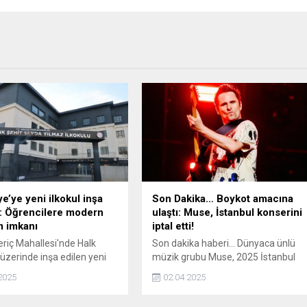
e’ye yeni ilkokul inşa
Son Dakika… Boykot amacına
r: Öğrencilere modern
ulaştı: Muse, İstanbul konserini
m imkanı
iptal etti!
riç Mahallesi'nde Halk
Son dakika haberi... Dünyaca ünlü
üzerinde inşa edilen yeni
müzik grubu Muse, 2025 İstanbul
bölgedeki eğitim altyapısını
konserini iptal etti. Sosyal medya
2025
02.04.2025
recek ve öğrencilere
hesaplarından yaptıkları açıklamad
bir öğrenim deneyimi
2026'da başka bir şirketle