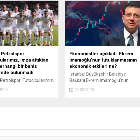
.
İstanbul'da konser
düzenleyeceklerini açıkladılar.
Petrolspor:
Ekonomistler açıkladı: Ekrem
ularımız, imza attıktan
İmamoğlu’nun tutuklanmasının
erhangi bir bahis
ekonomik etkileri ne?
tinde bulunmadı
İstanbul Büyükşehir Belediye
etrolspor: Futbolcularımız,
Başkanı Ekrem İmamoğlu'nun
ıktan sonra herhangi bir
tutuklanmasının ekonomiye ve
2025
24.03.2025
aliyetinde bulunmadı
piyasalara olan yansımaları merak
ediliyor. Uzmanlar siyasetteki
gelişmelerin ekonomik dengeler
üzerinde nasıl bir etkisi olacağına
dair görüşlerini paylaştı.