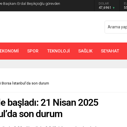
ye Başkanı Erdal Beşikçioğlu görevden
DOLAR
E
47,6961
5
EKONOMİ
SPOR
TEKNOLOJİ
SAĞLIK
SEYAHAT
si Borsa İstanbul’da son durum
le başladı: 21 Nisan 2025
ul’da son durum