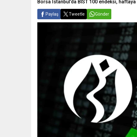
Borsa İstanbul’da BIST 100 endeksi, haftaya 
Paylaş
Tweetle
Gönder