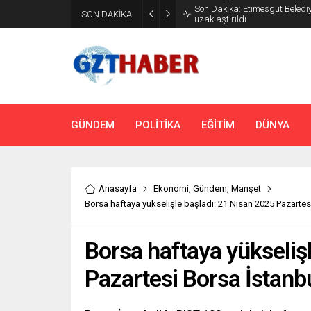
Son Dakika: Etimesgut Beledi
SON DAKİKA
uzaklaştırıldı
GÜNDEM
POLİTİKA
EĞİTİM
DÜNYA
Anasayfa
Ekonomi
,
Gündem
,
Manşet
Borsa haftaya yükselişle başladı: 21 Nisan 2025 Pazarte
Borsa haftaya yükseliş
Pazartesi Borsa İstanb