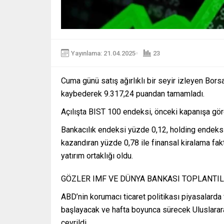
Yayınlama: 21.04.2025
23
Cuma günü satış ağırlıklı bir seyir izleyen Bo
kaybederek 9.317,24 puandan tamamladı.
Açılışta BIST 100 endeksi, önceki kapanışa göre
Bankacılık endeksi yüzde 0,12, holding endeks
kazandıran yüzde 0,78 ile finansal kiralama fak
yatırım ortaklığı oldu.
GÖZLER IMF VE DÜNYA BANKASI TOPLANTI
ABD’nin korumacı ticaret politikası piyasalard
başlayacak ve hafta boyunca sürecek Uluslararas
çevrildi.