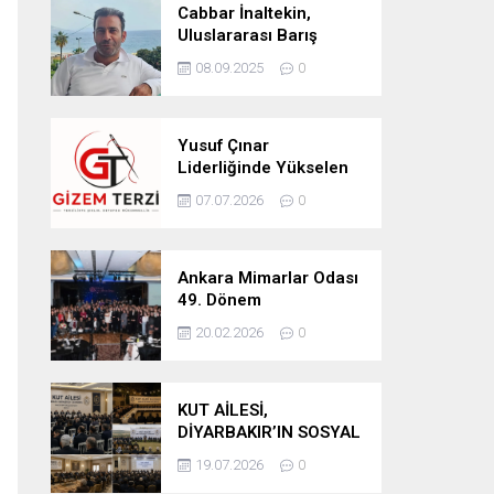
Cabbar İnaltekin,
Uluslararası Barış
Hareketi Silifke İlçe
08.09.2025
0
Başkanlığı’na Atandı
Yusuf Çınar
Liderliğinde Yükselen
Marka: Gizem Terzi’de
07.07.2026
0
Kalite Standartları
Yükseliyor
Ankara Mimarlar Odası
49. Dönem
Seçimlerinde Turuncu
20.02.2026
0
Liste Güven Tazeledi
KUT AİLESİ,
DİYARBAKIR’IN SOSYAL
YAPISINDA GÜÇLÜ
19.07.2026
0
YERİNİ KORUYOR