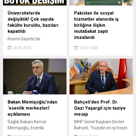
Üniversitelerde
Pakistan ile sosyal
değişiklik! Çok sayıda
hizmetler alanında iş
fakülte kuruldu, bazıları
birliğine ilişkin
kapatıldı
mutabakat zaptı
imzalandı
Resmi Gazete'de
yayımlanan karar ile bazı
Aile ve Sosyal Hizmetler
18.09.2025
12.07.2026
üniversitelerde yeni fakülte,
Bakanı Mahinur Özdemir
enstitü ve yüksekokullar
Göktaş ile Pakistan Federal
kuruldu, bazı yüksekokullar
İnsan Hakları Bakanı Azam
kapatıldı ve bazı fakültelerin
Nazeer Tarar, iki ülke
adları değiştirildi.
arasında sosyal hizmetler
alanında iş birliğini
desteklemek ve
güçlendirmek amacıyla
hazırlanan mutabakat
Bakan Memişoğlu’ndan
Bahçeli’den Prof. Dr.
zaptını imzaladı.
‘esenlik merkezleri’
Gazi Yaşargil için taziye
açıklaması
mesajı
Sağlık Bakanı Kemal
MHP Genel Başkanı Devlet
Memişoğlu, Esenlik
Bahçeli, 'Yüzyılın en iyi beyin
Hizmetleri Yönetmeliği
cerrahı' olarak anılan ve