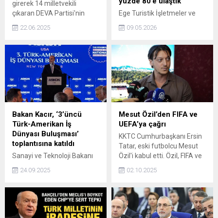
yüzde 80’e ulaştık
girerek 14 milletvekili
çıkaran DEVA Partisi'nin
Ege Turistik İşletmeler ve
lideri Ali Babacan, 2023
Konaklamalar Birliği (ETİK)
22.06.2025
09.05.2026
seçimlerinde CHP ile yaptığı
Başkanı, Türkiye Otelciler
ittifak nedeniyle büyük oy
Federasyonu (TÜROFED)
kaybı yaşadıklarını savundu.
Başkan Yardımcısı Mehmet
İşler, Kurban Bayramı
tatilinin 9 güne uzaması ile
birlikte iç turizmde
hareketliliğin başladığını
belirtip, dolulukların
şimdiden yüzde 80'lere
Bakan Kacır, ‘3’üncü
Mesut Özil’den FIFA ve
çıktığını söyledi.
Türk-Amerikan İş
UEFA’ya çağrı
Dünyası Buluşması’
KKTC Cumhurbaşkanı Ersin
toplantısına katıldı
Tatar, eski futbolcu Mesut
Sanayi ve Teknoloji Bakanı
Özil'i kabul etti. Özil, FIFA ve
Mehmet Fatih Kacır, New
UEFA'ya çağrıda bulundu.
24.09.2025
02.10.2025
York’ta Anadolu Aslanları İş
Adamları Derneği’nin ABD
şubesi tarafından
düzenlenen '3’üncü Türk-
Amerikan İş Dünyası