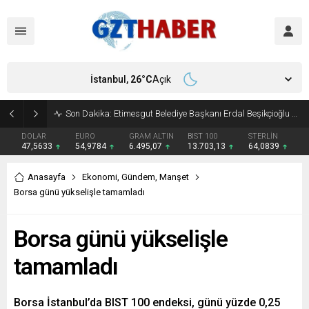
İstanbul,
26
°C
Açık
Son Dakika: Etimesgut Belediye Başkanı Erdal Beşikçioğlu görevden uzaklaştırıldı
DOLAR
EURO
GRAM ALTIN
BIST 100
STERLİN
47,5633
54,9784
6.495,07
13.703,13
64,0839
Anasayfa
Ekonomi
,
Gündem
,
Manşet
Borsa günü yükselişle tamamladı
Borsa günü yükselişle
tamamladı
Borsa İstanbul’da BIST 100 endeksi, günü yüzde 0,25