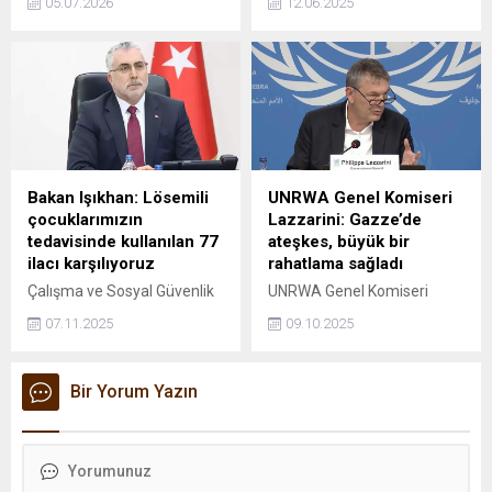
05.07.2026
12.06.2025
kapsamında kurulacak
bugün hayatını kaybeden
esenlik merkezlerinde,
Prof. Dr. Gazi Yaşargil için
kişiye özel programlarla
taziye mesajı yayımladı.
koruyucu, destekleyici ve
rehabilite edici bir hizmet
modeli sunulacağını açıkladı.
Bakan Işıkhan: Lösemili
UNRWA Genel Komiseri
çocuklarımızın
Lazzarini: Gazze’de
tedavisinde kullanılan 77
ateşkes, büyük bir
ilacı karşılıyoruz
rahatlama sağladı
Çalışma ve Sosyal Güvenlik
UNRWA Genel Komiseri
Bakanı Vedat Işıkhan, Sosyal
Philippe Lazzarini, Gazze’de
07.11.2025
09.10.2025
Güvenlik Kurumumuz
ateşkes ve rehinelerin
aracılığıyla lösemili
serbest bırakılmasına ilişkin
çocuklarımızın tetkik, tahlil
varılan anlaşmayı ‘büyük bir
Bir Yorum Yazın
ve tedavi süreçlerinde
rahatlama’ olarak
yanındayız. Tedavi
değerlendirdi.
aşamasında kullanılan 77
ilacı geri ödeme
kapsamında karşılıyoruz