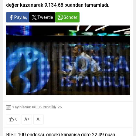
değer kazanarak 9.134,68 puandan tamamladı.
Paylaş
Tweetle
Gönder
Yayınlama: 06.05.2025
26
A
A
+
-
0
BIST 100 endeksi, önceki kapanışa göre 22,49 puan