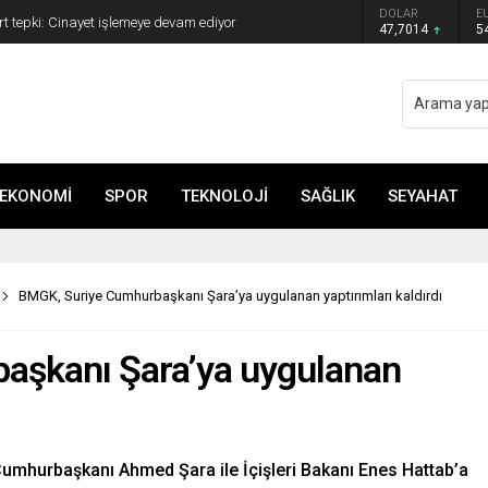
ye Başkanı Erdal Beşikçioğlu görevden
DOLAR
E
47,7014
5
EKONOMİ
SPOR
TEKNOLOJİ
SAĞLIK
SEYAHAT
BMGK, Suriye Cumhurbaşkanı Şara’ya uygulanan yaptırımları kaldırdı
aşkanı Şara’ya uygulanan
 Cumhurbaşkanı Ahmed Şara ile İçişleri Bakanı Enes Hattab’a