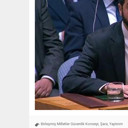
Birleşmiş Milletler Güvenlik Konseyi
Şara
Yaptırım
,
,