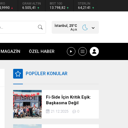
URO
GRAM ALTIN
BIST 100
STERLİN
4,9990
6.505,41
13.798,82
64,2141
İstanbul,
25
°C
Açık
MAGAZİN
ÖZEL HABER
POPÜLER KONULAR
Fi-Side İçin Kritik Eşik:
Başkasına Değil
Kendimize Güvenme
21.12.2025
0
Zamanı