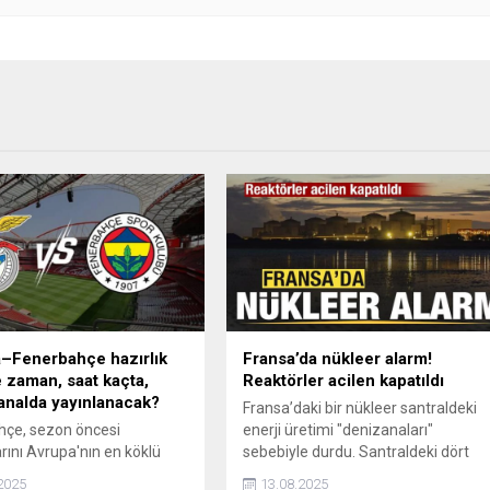
–Fenerbahçe hazırlık
Fransa’da nükleer alarm!
 zaman, saat kaçta,
Reaktörler acilen kapatıldı
analda yayınlanacak?
Fransa’daki bir nükleer santraldeki
hçe, sezon öncesi
enerji üretimi "denizanaları"
arını Avrupa'nın en köklü
sebebiyle durdu. Santraldeki dört
nden biri olan Benfica ile
reaktör acilen kapatıldı.
2025
13.08.2025