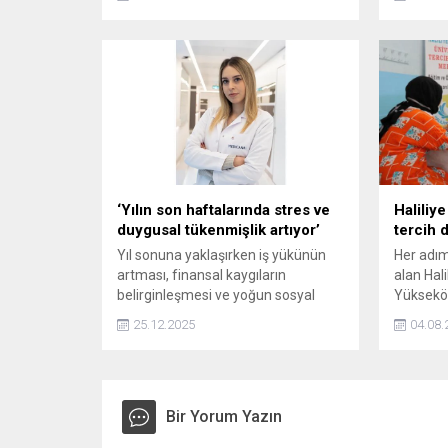
Okullar ne zaman kapanacak?
karşılaş
Benfica–
maçının t
yayınlan
‘Yılın son haftalarında stres ve
Haliliy
duygusal tükenmişlik artıyor’
tercih 
Yıl sonuna yaklaşırken iş yükünün
Her adım
artması, finansal kaygıların
alan Hali
belirginleşmesi ve yoğun sosyal
Yükseköğ
temponun çalışanlarda stres
(YKS) so
25.12.2025
04.08.
seviyesini yükselttiğini belirten
sürecind
Uzman Klinik Psikolog Selin Küçük,
bırakmıy
bu dönemde giderek yaygınlaşan
yılsonu stresinin duygusal ve
fiziksel belirtilerine dikkat çekti.
Bir Yorum Yazın
Klinik Psikolog Küçük, “Yılın son