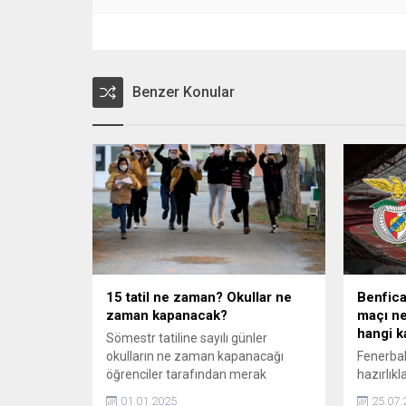
Benzer Konular
15 tatil ne zaman? Okullar ne
Benfica
zaman kapanacak?
maçı ne
hangi k
Sömestr tatiline sayılı günler
okulların ne zaman kapanacağı
Fenerba
öğrenciler tarafından merak
hazırlıkl
ediliyor. Peki, 15 tatil ne zaman?
kulüpleri
01.01.2025
25.07.