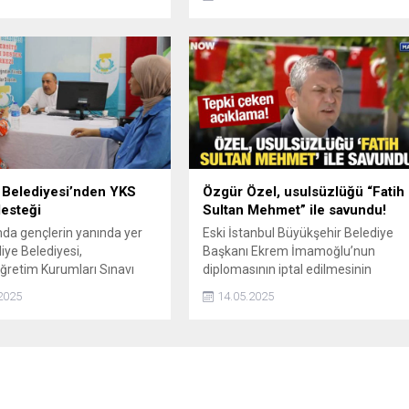
arak sürdürüyor. İşte
Fenerbahçe hazırlık
arihi, saati ve
acağı platform…
e Belediyesi’nden YKS
Özgür Özel, usulsüzlüğü “Fatih
desteği
Sultan Mehmet” ile savundu!
da gençlerin yanında yer
Eski İstanbul Büyükşehir Belediye
liye Belediyesi,
Başkanı Ekrem İmamoğlu’nun
retim Kurumları Sınavı
diplomasının iptal edilmesinin
nrası başlayan tercih
tebliğinin yapılması sonrası CHP
2025
14.05.2025
e de öğrencileri yalnız
lideri Özgür Özel, Fatih Sultan
or.
Mehmet'in adını kullanarak
usulsüzlüğü savundu ve rektörlüğü
hedef aldı.