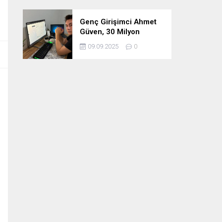
Genç Girişimci Ahmet
Güven, 30 Milyon
Etkileşimin Ardındaki
09.09.2025
0
İsim!