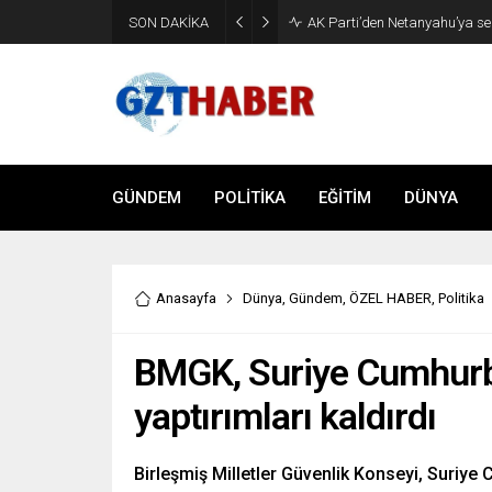
Son Dakika: Etimesgut Beledi
SON DAKİKA
uzaklaştırıldı
GÜNDEM
POLİTİKA
EĞİTİM
DÜNYA
Anasayfa
Dünya
,
Gündem
,
ÖZEL HABER
,
Politika
BMGK, Suriye Cumhurb
yaptırımları kaldırdı
Birleşmiş Milletler Güvenlik Konseyi, Suriye