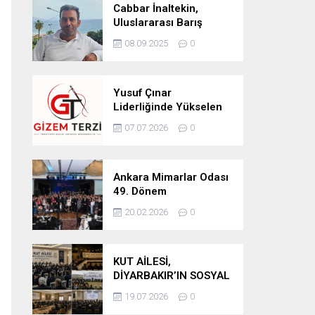
Cabbar İnaltekin,
Uluslararası Barış
Hareketi Silifke İlçe
08.09.2025
0
Başkanlığı’na Atandı
Yusuf Çınar
Liderliğinde Yükselen
Marka: Gizem Terzi’de
07.07.2026
0
Kalite Standartları
Yükseliyor
Ankara Mimarlar Odası
49. Dönem
Seçimlerinde Turuncu
20.02.2026
0
Liste Güven Tazeledi
KUT AİLESİ,
DİYARBAKIR’IN SOSYAL
YAPISINDA GÜÇLÜ
19.07.2026
0
YERİNİ KORUYOR