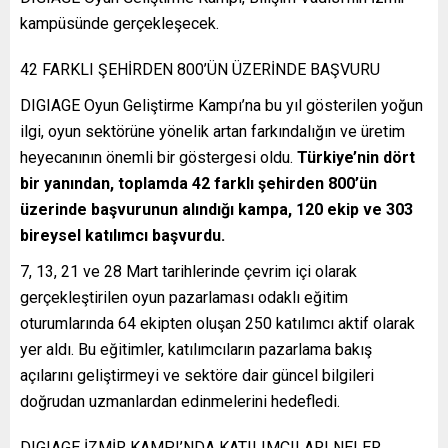
kampüsünde gerçekleşecek.
42 FARKLI ŞEHİRDEN 800’ÜN ÜZERİNDE BAŞVURU
DIGIAGE Oyun Geliştirme Kampı’na bu yıl gösterilen yoğun
ilgi, oyun sektörüne yönelik artan farkındalığın ve üretim
heyecanının önemli bir göstergesi oldu.
Türkiye’nin dört
bir yanından, toplamda 42 farklı şehirden 800’ün
üzerinde başvurunun alındığı kampa, 120 ekip ve 303
bireysel katılımcı başvurdu.
7, 13, 21 ve 28 Mart tarihlerinde çevrim içi olarak
gerçekleştirilen oyun pazarlaması odaklı eğitim
oturumlarında 64 ekipten oluşan 250 katılımcı aktif olarak
yer aldı. Bu eğitimler, katılımcıların pazarlama bakış
açılarını geliştirmeyi ve sektöre dair güncel bilgileri
doğrudan uzmanlardan edinmelerini hedefledi.
DIGIAGE İZMİR KAMPI’NDA KATILIMCILARI NELER