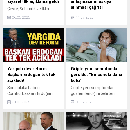
ziyaret! İlk açıklama geldi
anlaşmasının askıya
alınması çağrısı
Çevre, Şehircilik ve İklim
Değişikliği Bakanı Murat
İspanya Başbakanı Pedro
06.05.2025
11.07.2025
Kurum, CHP'li başkanlar
Sanchez, Avrupa Birliği
Mansur Yavaş, Zeydan
(AB)-İsrail Ortaklık
Karalar ve Ahmet Akın ile
Anlaşması'nın derhal askıya
görüştü. Bakan Kurum, iş
alınması çağrısında bulundu.
birliği mesajı verdi.
Yargıda dev reform:
Gripte yeni semptomlar
Başkan Erdoğan tek tek
görüldü: “Bu seneki daha
açıkladı!
kötü”
Son dakika haberi...
Gripte yeni semptomlar
Cumhurbaşkanı Erdoğan,
gözlemlendiğini belirten
Beştepe Millet Kongre ve
uzmanlar, bu yılki gribin
23.01.2025
13.02.2025
Kültür Merkezi'nde yargıda
diğer senelere göre daha
gerçekleşecek dev reform
ciddi olduğu konusunda
öncesi alınan kararları tek
uyarılarda bulunuyor.
tek açıkladı.