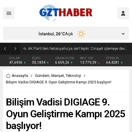
İstanbul,
26
°C
Açık
Son Dakika: Etimesgut Belediye Başkanı Erdal Beşikçioğlu görevden uzaklaştırıldı
DOLAR
EURO
GRAM ALTIN
BIST 100
STERLİN
47,6936
55,1834
6.659,26
13.779,39
64,4281
Anasayfa
Gündem
,
Manşet
,
Teknoloji
Bilişim Vadisi DIGIAGE 9. Oyun Geliştirme Kampı 2025 başlıyor!
Bilişim Vadisi DIGIAGE 9.
Oyun Geliştirme Kampı 2025
başlıyor!