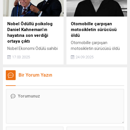
Nobel Ödüllü psikolog
Otomobille çarpışan
Daniel Kahneman’ın
motosikletin sürücüsü
hayatına son verdiği
öldü
ortaya çıktı
Otomobille çarpışan
Nobel Ekonomi Ödülü sahibi
motosikletin sürücüsü öldü
psikolog Daniel
17.03.2025
24.09.2025
Kahneman'ın, 27 Mart
2024'te İsviçre'deki bir
klinikte yaşamına son
Bir Yorum Yazın
verdiği ortaya çıktı.