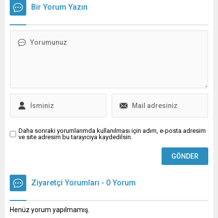
bir şekilde sakladıkları,
oranında geriye düştü "dedi.
Bir Yorum Yazın
dünyaya zarar verebilecek
"Lazarus" adlı karanlık gücü
kontrol altında tutmaktadır.
Daha sonraki yorumlarımda kullanılması için adım, e-posta adresim
ve site adresim bu tarayıcıya kaydedilsin.
Ziyaretçi Yorumları - 0 Yorum
Henüz yorum yapılmamış.