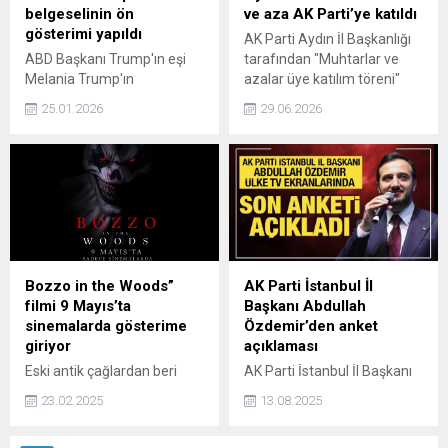
yükseltilmesi gündemde.
belgeselinin ön
ve aza AK Parti’ye katıldı
gösterimi yapıldı
AK Parti Aydın İl Başkanlığı
ABD Başkanı Trump'ın eşi
tarafından "Muhtarlar ve
Melania Trump'ın
azalar üye katılım töreni"
belgeselinin ön gösterimi
düzenlendi. AK Parti İzmir
25.01.2026
29.06.2026
özel bir davet ile Beyaz
Milletvekili Eyyüp Kadir İnan
Saray'da gerçekleşti.
391 muhtar ve 691 aza
olmak üzere toplam 1010
kişinin AK Parti'ye katıldığını
açıkladı.
Bozzo in the Woods”
AK Parti İstanbul İl
filmi 9 Mayıs’ta
Başkanı Abdullah
sinemalarda gösterime
Özdemir’den anket
giriyor
açıklaması
Eski antik çağlardan beri
AK Parti İstanbul İl Başkanı
varlığını sürdüren soylu
Abdullah Özdemir, son
23.02.2025
13.08.2025
Darius Crimson ailesi,
anketlere değinerek, "CHP
binlerce yıldır herkesten gizli
anketlerde yüzde 4