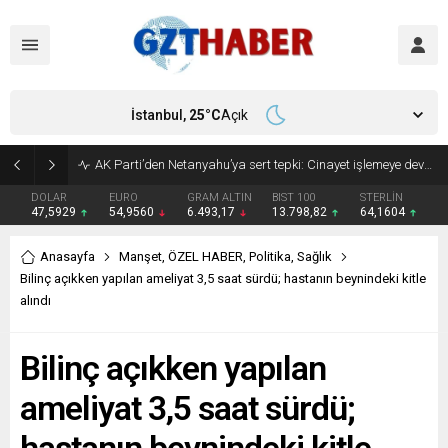
İstanbul,
25
°C
Açık
Son Dakika: Etimesgut Belediye Başkanı Erdal Beşikçioğlu görevden uzaklaştırıldı
DOLAR
EURO
GRAM ALTIN
BIST 100
STERLİN
47,5929
54,9560
6.493,17
13.798,82
64,1604
Anasayfa
Manşet
,
ÖZEL HABER
,
Politika
,
Sağlık
Bilinç açıkken yapılan ameliyat 3,5 saat sürdü; hastanın beynindeki kitle
alındı
Bilinç açıkken yapılan
ameliyat 3,5 saat sürdü;