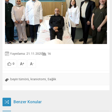
Yayınlama: 21.11.2025
16
A
A
+
-
0
beyin tümörü
kraniotomi
Sağlık
,
,
Benzer Konular