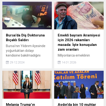
Bursa’da Diş Doktoruna
Emekli bayram ikramiyesi
Bıçaklı Saldırı
için 2026 rakamları
masada: İşte konuşulan
Bursa'nın Yıldırım ilçesinde
zam oranları
yoğunluktan dolayı
kendisine bakılmadığını
Milyonlarca emeklinin
düşünen bir kadın, diş
beklediği 2026 yılı bayram
29.12.2024
14.01.2026
doktoruna bıçakla saldırarak
ikramiyesi zammı için
omzuna sapladı. Olay anı
Ankara kulislerinde iki kritik
güvenlik kameralarına
rakam öne çıkıyor. Ekonomi
yansırken, kaçan kadın kısa
yönetiminin bütçe disiplini
süre içinde yakalandı ve
ve enflasyon verileri ışığında
doktor ameliyat edilmek
yaptığı çalışmalarda,
üzere hastaneye kaldırıldı.
mevcut 4.000 TL'lik
ikramiyenin 5.000 TL veya
5.500 TL seviyesine
Melania Trump’ın
Aydın’da bin 10 muhtar