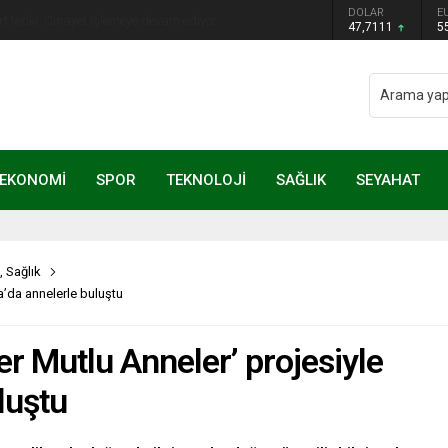
ye Başkanı Erdal Beşikçioğlu görevden
DOLAR
E
47,7111
5
EKONOMİ
SPOR
TEKNOLOJİ
SAĞLIK
SEYAHAT
,
Sağlık
a’da annelerle buluştu
er Mutlu Anneler’ projesiyle
luştu