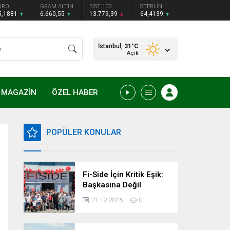
URO
GRAM ALTIN
BIST 100
STERLİN
5,1881
6.660,55
13.779,39
64,4139
İstanbul,
31
°C
Açık
MAGAZİN
ÖZEL HABER
POPÜLER KONULAR
Fi-Side İçin Kritik Eşik:
Başkasına Değil
Kendimize Güvenme
21.12.2025
0
Zamanı