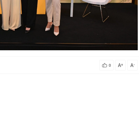
A
A
+
-
0