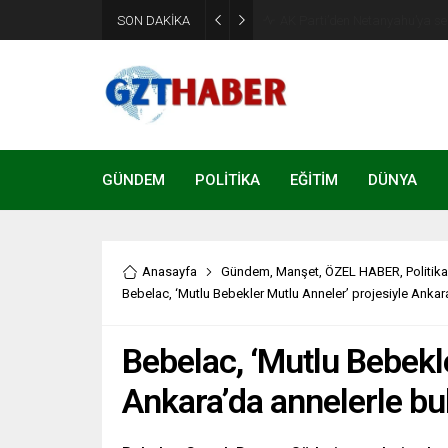
Son Dakika: Etimesgut Beledi
SON DAKİKA
uzaklaştırıldı
GÜNDEM
POLİTİKA
EĞİTİM
DÜNYA
Anasayfa
Gündem
,
Manşet
,
ÖZEL HABER
,
Politika
Bebelac, ‘Mutlu Bebekler Mutlu Anneler’ projesiyle Ankar
Bebelac, ‘Mutlu Bebekl
Ankara’da annelerle bu