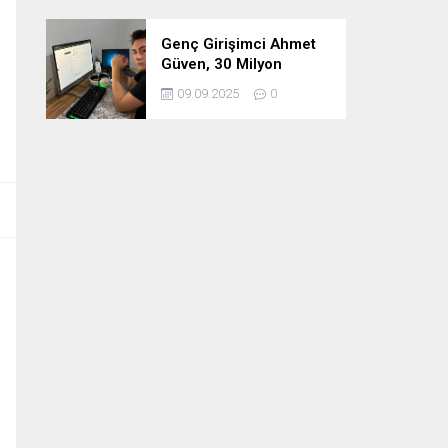
Genç Girişimci Ahmet
Güven, 30 Milyon
Etkileşimin Ardındaki
09.09.2025
0
İsim!