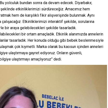
z. Bu yolculuk bundan sonra da devam edecek. Diyarbakır,
l şeklinde etkinliklerimizi sürdüreceğiz. Amacımız hem
atmak hem de karşılıklı fikir alışverişinde bulunmak. Aynı
lışacağız. Etkinliklerimizi interaktif şekilde, sorularına
e bir araya gelebilecekleri şekilde tasarladık.
labilecekleri bir ortam amaçladık. Etkinlik alanımızda annelerin
alanlar tasarladık. Her konuda olduğu gibi bebek beslenmesiyle
ye ulaşmak çok kıymetli. Marka olarak bu kaosun içinden anneleri
bilgiye ulaştırmaya gayret ediyoruz. Onların güvenli,
 bilgiye ulaştırmayı amaçlıyoruz” dedi.