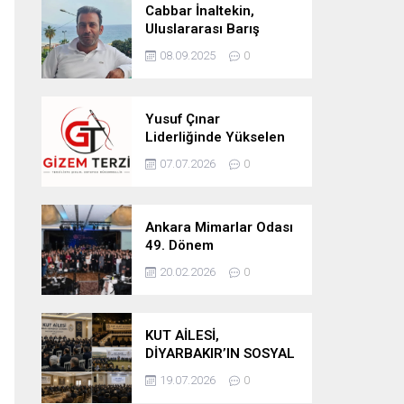
Cabbar İnaltekin,
Uluslararası Barış
Hareketi Silifke İlçe
08.09.2025
0
Başkanlığı’na Atandı
Yusuf Çınar
Liderliğinde Yükselen
Marka: Gizem Terzi’de
07.07.2026
0
Kalite Standartları
Yükseliyor
Ankara Mimarlar Odası
49. Dönem
Seçimlerinde Turuncu
20.02.2026
0
Liste Güven Tazeledi
KUT AİLESİ,
DİYARBAKIR’IN SOSYAL
YAPISINDA GÜÇLÜ
19.07.2026
0
YERİNİ KORUYOR