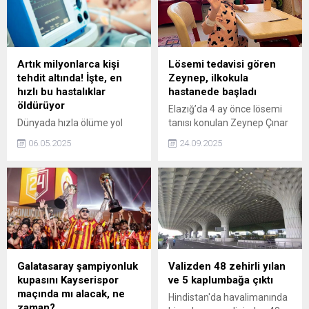
Artık milyonlarca kişi
Lösemi tedavisi gören
tehdit altında! İşte, en
Zeynep, ilkokula
hızlı bu hastalıklar
hastanede başladı
öldürüyor
Elazığ’da 4 ay önce lösemi
Dünyada hızla ölüme yol
tanısı konulan Zeynep Çınar
açan kronik hastalıklara bir
(6), tedavi gördüğü
06.05.2025
24.09.2025
yenisi daha eklendi. Küresel
Ankara'daki hastanede
sağlık otoriteleri, ölüm
ilkokula başladı. Her gün
oranlarında hızlı artışa
uygulanan kemoterapiden
neden olan kronik böbrek
sonra sınıfa koşan Zeynep
hastalığına dikkat çekiyor.
Çınar, Hastalığı yenip
Özellikle son yıllarda
okumak ve doktor olmak
hastalığın yayılım hızı,
istiyorum dedi.
uzmanları endişelendirecek
düzeye ulaştı.
Galatasaray şampiyonluk
Valizden 48 zehirli yılan
kupasını Kayserispor
ve 5 kaplumbağa çıktı
maçında mı alacak, ne
Hindistan'da havalimanında
zaman?