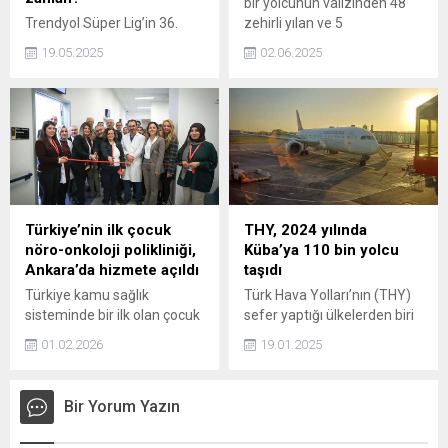
bir yolcunun valizinden 48
Trendyol Süper Lig’in 36.
zehirli yılan ve 5
haftasında lider
kaplumbağa ele geçirildi.
19.05.2025
02.06.2025
Galatasaray, evinde
Kayserispor’u ağırlayacak ve
şampiyonluk için sahaya
çıkacak. Sarı-kırmızılılar, bu
maçtan yalnızca 1 puan alsa
bile şampiyonluğunu
garantileyecek. Peki,
Kayserispor maçı sonrası
Galatasaray’a şampiyonluk
Türkiye’nin ilk çocuk
THY, 2024 yılında
kupası teslim edilecek mi?
nöro-onkoloji polikliniği,
Küba’ya 110 bin yolcu
Ankara’da hizmete açıldı
taşıdı
Türkiye kamu sağlık
Türk Hava Yolları’nın (THY)
sisteminde bir ilk olan çocuk
sefer yaptığı ülkelerden biri
nöro-onkoloji polikliniği,
olan Küba’ya 2024 yılında
01.02.2026
19.01.2025
Ankara Bilkent Şehir
110 bin yolcu taşırken,
Hastanesi Çocuk Hastanesi
yüzde 86 doluluk oranını
bünyesinde hizmete açıldı.
yakaladı.
Bir Yorum Yazın