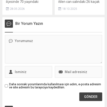
ilçesinde 70 yaşındaki
itilen can salındaki 26 kaçak
hastanemizin sosyal
Rahime Uluşar, üniversite
göçmen kurtarıldı
medyasında ve
28.05.2026
18.10.2025
okuma hayalini gerçeğe
hastanemizde bulunan
dönüştürdü. Yarım asır
dijital ekranlarımızda...
sonra sınava girip kazandığı
Bir Yorum Yazın
yüksekokuldan mezun
olmayı başaran Rahime
Uluşar'a mezuniyet
belgesini profesör olan oğlu
verdi.
Daha sonraki yorumlarımda kullanılması için adım, e-posta adresim
ve site adresim bu tarayıcıya kaydedilsin.