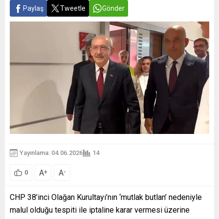
Paylaş
Tweetle
Gönder
Yayınlama: 04.06.2026
14
A
A
+
-
0
CHP 38’inci Olağan Kurultayı’nın ‘mutlak butlan’ nedeniyle
malul olduğu tespiti ile iptaline karar vermesi üzerine