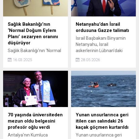
yapabildiğimiz, imkanımız
olan, potansiyelimiz olan
bütün ürünlerde üretimi
artırarak, verimli ve kaliteli
Sağlık Bakanlığı’nın
Netanyahu’dan İsrail
üretimle birlikte kendimize
‘Normal Doğum Eylem
ordusuna Gazze talimatı
yeterli hale gelmek dedi.
Planı’ sezaryen oranını
İsrail Başbakanı Binyamin
düşürüyor
Netanyahu, İsrail
Sağlık Bakanlığı'nın 'Normal
askerlerinin Lübnan'daki
Doğum Eylem Planı'
Litani Nehri'nin kuzeyine
16.03.2025
28.05.2026
kapsamında hayata
girerek işgali genişlettiğini
geçirdiği projelerle sezaryen
bildirdi.
doğum oranında düşüş
gözlemlendi.
Gaziosmanpaşa Eğitim ve
Araştırma Hastanesi Sağlık
Bakım Hizmetleri Müdürü
Özlem Aydın, Gebe Okulları
ve Ebe Polikliniklerimizi
70 yaşında üniversiteden
Yunan unsurlarınca geri
hizmete almış
mezun oldu belgesini
itilen can salındaki 26
bulunmaktayız. Projemiz
profesör oğlu verdi
kaçak göçmen kurtarıldı
başladıktan sonra biz de
Antalya'nın Kumluca
Yunan unsurlarınca geri
hızlı bir şekilde