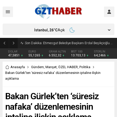
İstanbul,
26
°C
Açık
Son Dakika: Etimesgut Belediye Başkanı Erdal Beşikçioğlu görevden uzaklaştırıldı
DOLAR
EURO
GRAM ALTIN
BIST 100
STERLİN
47,5851
55,1265
6.552,32
13.703,13
64,2466
Anasayfa
Gündem
,
Manşet
,
ÖZEL HABER
,
Politika
Bakan Gürlek’ten ‘süresiz nafaka’ düzenlemesinin iptaline ilişkin
açıklama
Bakan Gürlek’ten ‘süresiz
nafaka’ düzenlemesinin