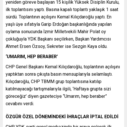
yeniden göreve başlayan 15 kişilik Yüksek Disiplin Kurulu,
ilk toplantısını yaptı. Basına kapalı toplantı yaklaşık 1 saat
sürdü. Toplantının açılışını Kemal Kılıçdaroğlu yaptı. En
yaşlı üye sıfatıyla Garip Erdoğan başkanlığında yapılan
oylama sonucunda İzmir Milletvekili Mahir Polat oy
çokluğuyla YDK Başkanı seçilirken, Başkan Yardımcısı
Ahmet Ersen Özsoy, Sekreter ise Sezgin Kaya oldu.
‘UMARIM, HEP BERABER’
CHP Genel Başkanı Kemal Kılıçdaroğlu, toplantının açılışını
yaptıktan sonra çıkışta basın mensuplarıyla selamlaştı.
Kılıçdaroğlu, CHP TBMM grup toplantısına katılıp
katılmayacağı tartışmalarıyla ilgili, ‘Haftaya grupta sizi
göreceğiz’ diyen gazeteciye “Umarım, hep beraber”
cevabını verdi.
ÖZGÜR ÖZEL DÖNEMİNDEKİ İHRAÇLAR İPTAL EDİLDİ
CHP YDK, parti genel merkezinde bir araya gelerek ilk