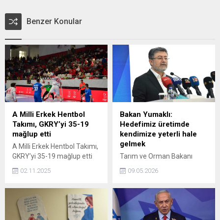
Benzer Konular
A Milli Erkek Hentbol
Bakan Yumaklı:
Takımı, GKRY’yi 35-19
Hedefimiz üretimde
mağlup etti
kendimize yeterli hale
gelmek
A Milli Erkek Hentbol Takımı,
GKRY’yi 35-19 mağlup etti
Tarım ve Orman Bakanı
İbrahim Yumaklı, Dünyada
02.11.2025
09.05.2026
hiçbir ülke kendi kendine
yeterli olamaz. Bazı
konularda mutlaka onu
tedarik etmek zorunda
kalırsınız. Hedefimiz;