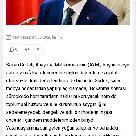
Yayınlama: 04.06.2026
16
A
A
+
-
0
Bakan Gürlek, Anayasa Mahkemesi’nin (AYM), boşanan eşe
süresiz nafaka ödenmesine ilişkin düzenlemeyi iptal
etmesiyle ilgili değerlendirmede bulundu. Gürlek, sanal
medya hesabından yaptığı açıklamada, “Boşanma sonrası
süreçlerde hem tarafların haklarını koruyacak hem de
toplumsal huzuru ve aile kurumunun saygınlığını
zedelemeyecek, dengeli ve adil bir modelin inşası
öncelikli gündem maddelerimizden biriydi.
Vatandaşlarımızdan gelen yoğun talepler ve sahadaki
uygulamalar doğrultusunda, bu konu zaten hazırlıklarına