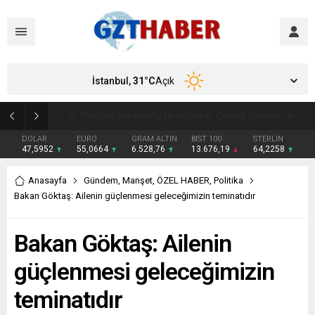
İstanbul,
31
°C
Açık
Son Dakika: Etimesgut Belediye Başkanı Erdal Beşikçioğlu görevden uzaklaştırıldı
DOLAR
EURO
GRAM ALTIN
BIST 100
STERLİN
47,5952
55,0664
6.528,76
13.676,19
64,2258
Anasayfa
Gündem
,
Manşet
,
ÖZEL HABER
,
Politika
Bakan Göktaş: Ailenin güçlenmesi geleceğimizin teminatıdır
Bakan Göktaş: Ailenin
güçlenmesi geleceğimizin
teminatıdır