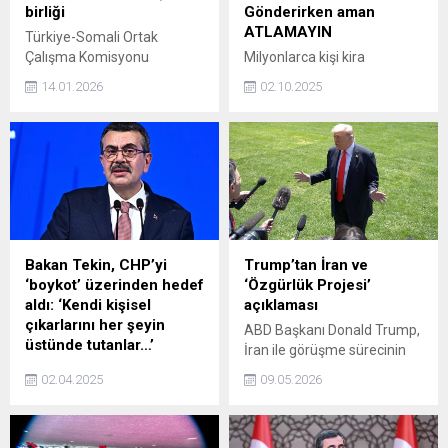
birliği
Gönderirken aman
ATLAMAYIN
Türkiye-Somali Ortak
Çalışma Komisyonu
Milyonlarca kişi kira
Protokolü ve eylem planı
ödemesini IBAN yoluyla
14.01.2026
02.10.2025
kapsamında, iş sağlığı ve
gerçekleştiriyor. Ancak
güvenliği, mesleki eğitim ve
ödeme sırasında yapılan
iş gücü göçünün yönetimi
basit bir hata, hem kiracı
gibi birçok alanda uzun
hem de ev sahibi için ciddi
vadeli iş birliği hedefleniyor.
sorunlara yol açabiliyor.
Dikkat edilmesi gereken o
önemli detay atlandığında,
taraflar hukuki ya da mali
risklerle karşı karşıya
Bakan Tekin, CHP’yi
Trump’tan İran ve
kalabiliyor.
‘boykot’ üzerinden hedef
‘Özgürlük Projesi’
aldı: ‘Kendi kişisel
açıklaması
çıkarlarını her şeyin
ABD Başkanı Donald Trump,
üstünde tutanlar…’
İran ile görüşme sürecinin
Milli Eğitim Bakanı Yusuf
olumlu ilerlediğini ve çok
02.04.2025
09.05.2026
Tekin, boykot çağrıları
yakında Tahran
nedeniyle CHP'ye tepki
yönetiminden bir geri dönüş
göstererek, Kendi kişisel
almayı beklediklerini bildirdi.