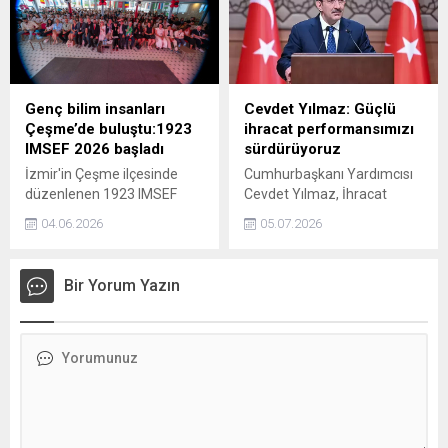
çıkarlarını her şeyin üstünde
Trump, Hürmüz
tutanlar, yaptıklarının ülke ve
Boğazı'ndaki 'Özgürlük
millet için doğuracağı
Projesi'ne ise şimdilik
zararları zerre kadar
dönmeyi düşünmediklerini
düşünmeden, bencilce ve
ancak başka seçeneklerinin
hesapsızca hareket
olduğunu belirtti.
Genç bilim insanları
Cevdet Yılmaz: Güçlü
etmektedir ifadelerini
Çeşme’de buluştu:1923
ihracat performansımızı
kullandı.
IMSEF 2026 başladı
sürdürüyoruz
İzmir'in Çeşme ilçesinde
Cumhurbaşkanı Yardımcısı
düzenlenen 1923 IMSEF
Cevdet Yılmaz, İhracat
Uluslararası Matematik,
odaklı büyüme stratejimiz
04.06.2026
05.07.2026
Bilim ve Mühendislik Fuarı
doğrultusunda güçlü ihracat
başladı. 17 ülkeden 236
performansımızı
projenin başvurduğu
sürdürüyoruz. Bu görünüm,
Bir Yorum Yazın
organizasyonda lise
güçlü üretim kapasitemizin,
öğrencileri, bilimsel
pazar çeşitlendirme
projeleriyle yarışacak.
kabiliyetimizin ve rekabetçi
sektörlerimizin dış talepteki
zorlu koşullara karşı
dayanıklılığını ortaya
koymaktadır dedi.