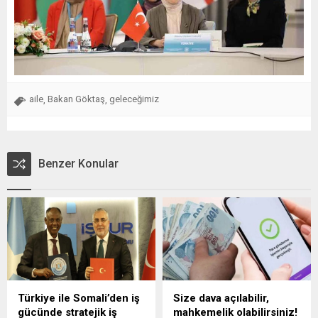
aile
Bakan Göktaş
geleceğimiz
,
,
Benzer Konular
Türkiye ile Somali’den iş
Size dava açılabilir,
gücünde stratejik iş
mahkemelik olabilirsiniz!