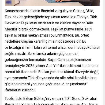
Konuşmasında ailenin önemini vurgulayan Göktaş, “Aile,
Türk devlet geleneğinde toplumun temelidir. Türkiye, Türk
Devletler Teşkilatını ortak tarih ve kültüre dayanan ‘Aile
Meclisi’ olarak görmektedir. Teşkilat bünyesinde 135’i
aşkın iş birliği mekanizması bulunmaktadır. Bu, ortak
hedeflere ulaşma kararlılığımızın göstergesidir. Bu
birlikteliği anlamlı kılan en temel unsur, derin sosyokültürel
bağlarımızdır. Bu anlamda ailenin güçlenmesi
geleceğimizin teminatıdır. Sayın Cumhurbaşkanımızın
tensipleriyle 2025 yılının ‘Aile Yılı’ ilan edilmesi, bu önemin
somut bir ifadesidir. Bu ilan yalnızca ulusal düzeyde değil,
aynı zamanda Türk dünyasında da aile odaklı politikaların
güçlendirilmesi yönünde çağrı niteliği taşımaktadır”
ifadelerini kullandı.
Toplantıda, Bakan Göktaş’ın yanı sıra TDT Genel Sekreteri
Büyükelçi Kubanıçbek Ömüraliyev, Azerbaycan Aile, Kadın