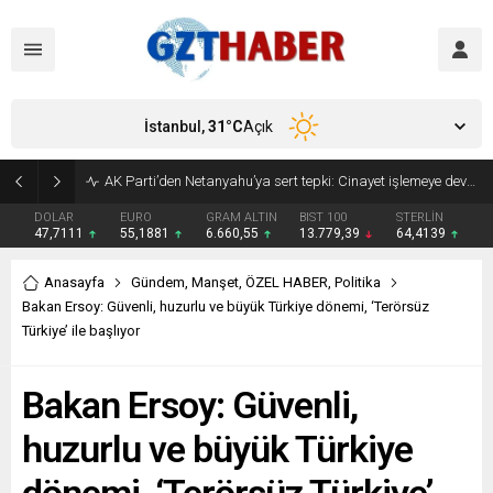
İstanbul,
31
°C
Açık
AK Parti’den Netanyahu’ya sert tepki: Cinayet işlemeye devam ediyor
DOLAR
EURO
GRAM ALTIN
BIST 100
STERLİN
47,7111
55,1881
6.660,55
13.779,39
64,4139
Anasayfa
Gündem
,
Manşet
,
ÖZEL HABER
,
Politika
Bakan Ersoy: Güvenli, huzurlu ve büyük Türkiye dönemi, ‘Terörsüz
Türkiye’ ile başlıyor
Bakan Ersoy: Güvenli,
huzurlu ve büyük Türkiye