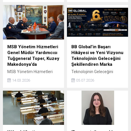
şekilde Avrupa’yı hava
Mehmet Hilmi Güler’in
tehditlerinden korumak için
yoğun çalışma temposuna
yeni bir hava savunma
bağlı yaşadığı rahatsızlık
sistemi geliştirdi.
sonrası tedaviye alındığını
belirterek, “Başkanımızın
genel durumu iyi olup,
endişe edilecek bir husus
bulunmamaktadır” dedi.
MSB Yönetim Hizmetleri
BB Global’in Başarı
Genel Müdür Yardımcısı
Hikâyesi ve Yeni Vizyonu
Tuğgeneral Toper, Kuzey
Teknolojinin Geleceğini
Makedonya’da
Şekillendiren Marka
MSB Yönetim Hizmetleri
Teknolojinin Geleceğini
Genel Müdür Yardımcısı
Şekillendiren Marka: BB
14.03.2026
05.07.2026
Hava Tuğgeneral Ramazan
Global’in Başarı Hikâyesi ve
Toper ve beraberindeki
Yeni Vizyonu Teknoloji
heyet, Gazi Mustafa Kemal
dünyası her geçen gün daha
Atatürk’ün Manastır Askeri
hızlı değişirken, bu değişime
İdadisi’nden mezuniyetinin
yalnızca ayak uyduran değil,
127’nci yıl dönümü törenine
yön veren şirketler
katılmak üzere Kuzey
geleceğin liderleri arasında
Makedonya’ya gitti.
yer almaktadır. BB Global,
kurulduğu ilk günden