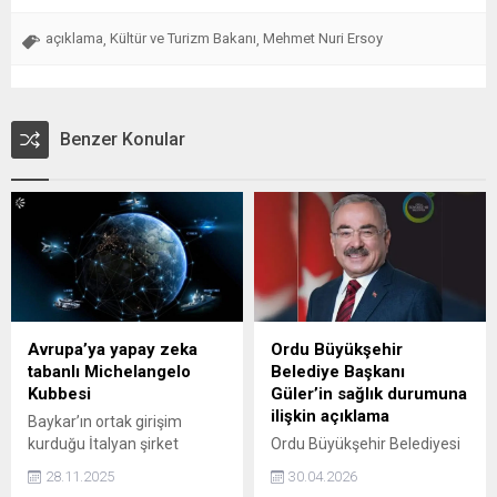
açıklama
Kültür ve Turizm Bakanı
Mehmet Nuri Ersoy
,
,
Benzer Konular
Avrupa’ya yapay zeka
Ordu Büyükşehir
tabanlı Michelangelo
Belediye Başkanı
Kubbesi
Güler’in sağlık durumuna
ilişkin açıklama
Baykar’ın ortak girişim
kurduğu İtalyan şirket
Ordu Büyükşehir Belediyesi
Leonardo, İsrail’in Demir
Genel Sekreteri Abdulkadir
28.11.2025
30.04.2026
Kubbe sistemine benzer
Hatipoğlu, Belediye Başkanı