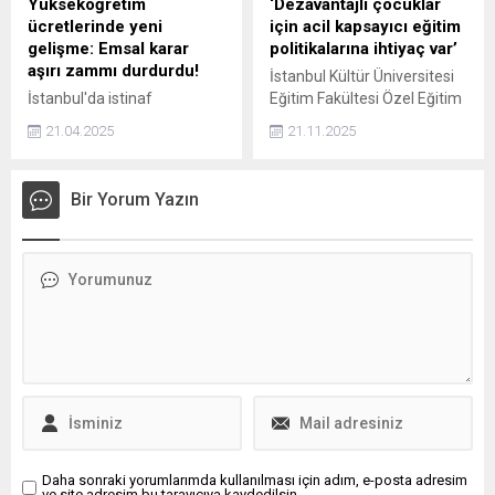
Yükseköğretim
‘Dezavantajlı çocuklar
itibaren benimsediği
ücretlerinde yeni
için acil kapsayıcı eğitim
yenilikçi yaklaşım, güçlü
gelişme: Emsal karar
politikalarına ihtiyaç var’
tedarik ağı ve müşteri odaklı
aşırı zammı durdurdu!
İstanbul Kültür Üniversitesi
hizmet anlayışıyla...
İstanbul'da istinaf
Eğitim Fakültesi Özel Eğitim
mahkemesi, bir vakıf
Bölümü’nden Dr. Öğr. Üyesi
21.04.2025
21.11.2025
üniversitesinin yüzde 100'ün
Fidan Güneş Gürgör Kılıç, 20
üzerindeki zam talebine
Kasım Dünya Çocuk Hakları
karşı açılan davada,
Günü kapsamında yaptığı
Bir Yorum Yazın
öğrenciyi haklı bularak
açıklamada, özel
üniversitenin zam
gereksinimli, mülteci ve
uygulamasını haksız buldu.
yoksul çocukların iki kat
dezavantajlı konumda
olduğunu vurguladı.
Türkiye’nin de taraf olduğu
Birleşmiş Milletler
tarafından 20 Kasım
1989’da kabul edilen ‘Çocuk
Haklarına...
Daha sonraki yorumlarımda kullanılması için adım, e-posta adresim
ve site adresim bu tarayıcıya kaydedilsin.