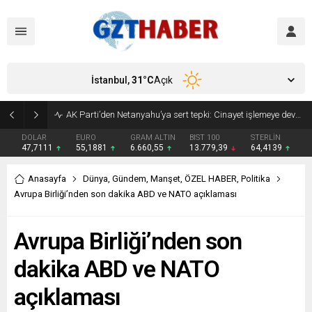
İstanbul,
31
°C
Açık
Son Dakika: Etimesgut Belediye Başkanı Erdal Beşikçioğlu görevden uzaklaştırıldı
DOLAR
EURO
GRAM ALTIN
BIST 100
STERLİN
47,7111
55,1881
6.660,55
13.779,39
64,4139
Anasayfa
Dünya
,
Gündem
,
Manşet
,
ÖZEL HABER
,
Politika
Avrupa Birliği’nden son dakika ABD ve NATO açıklaması
Avrupa Birliği’nden son
dakika ABD ve NATO
açıklaması