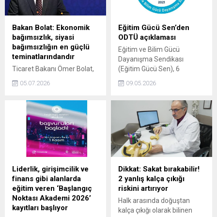
Bakan Bolat: Ekonomik
Eğitim Gücü Sen’den
bağımsızlık, siyasi
ODTÜ açıklaması
bağımsızlığın en güçlü
Eğitim ve Bilim Gücü
teminatlarındandır
Dayanışma Sendikası
Ticaret Bakanı Ömer Bolat,
(Eğitim Gücü Sen), 6
Ekonomik bağımsızlık, siyasi
Mayıs’ta Orta Doğu Teknik
05.07.2026
09.05.2026
bağımsızlığın en güçlü
Üniversitesi (ODTÜ)
teminatlarındandır. Bu
Stadyumu’nda düzenlenen
anlayışla; yatırım, üretim,
konser sırasında yaşanan
istihdam ve ihracat odaklı
olaylara ilişkin yazılı
politikalarımızı kararlılıkla
açıklama yaptı.
sürdürüyoruz dedi.
Liderlik, girişimcilik ve
Dikkat: Sakat bırakabilir!
finans gibi alanlarda
2 yanlış kalça çıkığı
eğitim veren ‘Başlangıç
riskini artırıyor
Noktası Akademi 2026’
Halk arasında doğuştan
kayıtları başlıyor
kalça çıkığı olarak bilinen