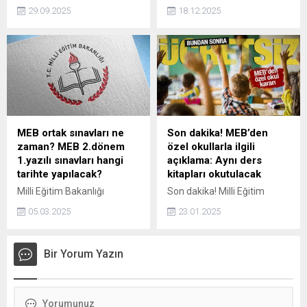
Başlangıç Noktası Akademi
gelişimsel kalça problemleri,
29.09.2025
18.12.2025
2026 için başvurular başladı.
Türkiye’de her bin bebekten
Eczacıbaşı’nın desteğiyle
20’sinde görülüyor. Medipol
hayata geçen program,
Sağlık Grubu’ndan Ortopedi
eğitim, atölye ve mentorluk
ve Travmatoloji Uzmanı
fırsatlarıyla geleceğin
Prof. Dr. Mehmet Bulut, “Eski
liderlerine ilham vermeyi
usul kundaklama sakat
hedefliyor.
bırakabilir” diyerek aileleri
uyardı ve ilk 6 ayda yapılan
ultrason taramasının altın
MEB ortak sınavları ne
Son dakika! MEB’den
standart olduğunu belirtti.
zaman? MEB 2.dönem
özel okullarla ilgili
1.yazılı sınavları hangi
açıklama: Aynı ders
tarihte yapılacak?
kitapları okutulacak
Milli Eğitim Bakanlığı
Son dakika! Milli Eğitim
2.dönem 1.ortak sınav
Bakanlığı tarafından
05.03.2025
23.01.2025
tarihleri duyuruldu. MEB
paylaşılan açıklamada, "Özel
tarafından yılın ilk ortak
okullarda da devlet
sınavı ekim ayında
okullarında olduğu gibi
Bir Yorum Yazın
gerçekleşmişti. Peki, MEB
Bakanlıkça ücretsiz dağıtılan
ortak sınavları ne zaman?
ders kitapları okutulacak."
MEB 2.dönem 1.yazılı
denildi.
sınavları hangi tarihte